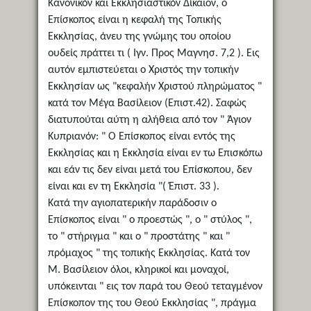
Κανονικόν και Εκκλησιαστικόν Δίκαιον, ο
Επίσκοπος είναι η κεφαλή της Τοπικής
Εκκλησίας, άνευ της γνώμης του οποίου
ουδείς πράττει τι ( Ιγν. Προς Μαγνησ. 7,2 ). Εις
αυτόν εμπιστεύεται ο Χριστός την τοπικήν
Εκκλησίαν ως "κεφαλήν Χριστού πληρώματος "
κατά τον Μέγα Βασίλειον (Επιστ.42). Σαφώς
διατυπούται αύτη η αλήθεια από τον " Άγιον
Κυπριανόν: " Ο Επίσκοπος είναι εντός της
Εκκλησίας και η Εκκλησία είναι εν τω Επισκόπω
και εάν τις δεν είναι μετά του Επίσκοπου, δεν
είναι και εν τη Εκκλησία "( Έπιστ. 33 ).
Κατά την αγιοπατερικήν παράδοσιν ο
Επίσκοπος είναι " ο προεστώς ", ο " στύλος ",
το " στήριγμα " και ο " προστάτης " και "
πρόμαχος " της τοπικής Εκκλησίας. Κατά τον
Μ. Βασίλειον όλοι, κληρικοί και μοναχοί,
υπόκεινται " εις τον παρά του Θεού τεταγμένον
Επίσκοπον της του Θεού Εκκλησίας ", πράγμα