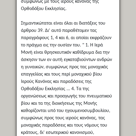
συμφώνως με τους ιερούς κανόνας της
Ορθοδόξου Εκκλησίας.
Σημαντικώταται είναι όλαι αι διατάξεις του
άρθρου 39. Δι' αυτό παραθέτομεν τας
παραγράφους 1, 4 και 6, αι οποίαι εκφράζουν
το πράγμα εις την ουσίαν του. " 1. Η Ιερά
Μονή είναι θρησκευτικόν καθίδρυμα δια την
άσκησιν των εν αυτή εγκαταβιούντων ανδρών
η γυναικών, συμφώνως προς τας μοναχικάς
επαγγελίας και τους περί μοναχικού βίου
Ιερούς Κανόνας και παραδόσεις της
Ορθοδόξου Εκκλησίας ... 4. Τα της
οργανώσεως και προαγωγής του πνευματικού
βίου και τα της διοικήσεως της Μονής
καθορίζονται υπό του ηγουμενοσυμβουλίου,
συμφώνως προς τους ιερούς κανόνας, τας
μοναχικάς παραδόσεις και τους νόμους του
κράτους, δι' εσωτερικού κανονισμού,