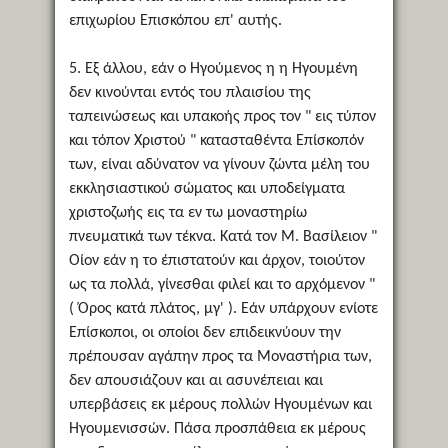
επιχωρίου Επισκόπου επ' αυτής.
5. Εξ άλλου, εάν ο Ηγούμενος η η Ηγουμένη
δεν κινούνται εντός του πλαισίου της
ταπεινώσεως και υπακοής προς τον " εις τύπον
και τόπον Χριστού " κατασταθέντα Επίσκοπόν
των, είναι αδύνατον να γίνουν ζώντα μέλη του
εκκλησιαστικού σώματος και υποδείγματα
χριστοζωής εις τα εν τω μοναστηρίω
πνευματικά των τέκνα. Κατά τον Μ. Βασίλειον "
Οίον εάν η το έπιστατούν και άρχον, τοιούτον
ως τα πολλά, γίνεσθαι φιλεί και το αρχόμενον "
( Όρος κατά πλάτος, μγ' ). Εάν υπάρχουν ενίοτε
Επίσκοποι, οι οποίοι δεν επιδεικνύουν την
πρέπουσαν αγάπην προς τα Μοναστήρια των,
δεν απουσιάζουν και αι ασυνέπειαι και
υπερβάσεις εκ μέρους πολλών Ηγουμένων και
Ηγουμενισσών. Πάσα προσπάθεια εκ μέρους