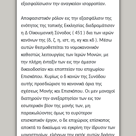
εξασφαλίσωσιν την αναγκαίαν ισορροπίαν.
Αποφασιστικόν ρόλον εις την εξασφάλισιν της
ενότητος της τοπικής Εκκλησίας διεδραμάτισεν
η Δ Οἰκουμενική Σύνοδος ( 451 ) δια των ιερών
κανόνων της (δ, ζ, η, ιστ, ιη, κγ και κδ ). Μέσω
αυτών θεσμοθετείται το νομοκανονικόν
καθεστώς λειτουργίας των Ιερών Μονών, με
την πλήρη ένταξίν των εις την άμεσον
δικαιοδοσίαν και εποπτείαν του επιχωρίου
Επισκόπου. Κυρίως ο δ κανών της Συνόδου
αυτής προσδιώρισε τα κανονικά όρια της
σχέσεως Μονής και Επισκόπου. Οι μεν μοναχοί
διατηρούν την ανεξαρτησίαν των εις τον
εσωτερικόν βίον της μονής των, μη
παρακωλύοντες όμως το ευρύτερον
επισκοπικόν έργον, ο δε επιχώριος επίσκοπος
αποκτά το δικαίωμα να εγκρίνη την ίδρυσιν των
μοναστηρίων, ελέγχων την εκτός αυτών δράσιν