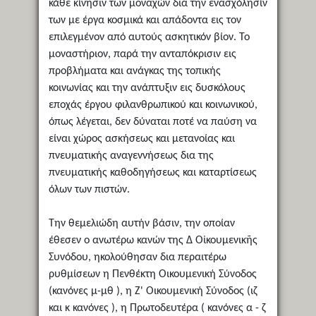
κάθε κίνησιν των μοναχών δια την ενασχόλησίν
των με έργα κοσμικά και απάδοντα εις τον
επιλεγμένον από αυτούς ασκητικόν βίον. Το
μοναστήριον, παρά την ανταπόκρισιν εις
προβλήματα και ανάγκας της τοπικής
κοινωνίας και την ανάπτυξιν εις δυσκόλους
εποχάς έργου φιλανθρωπικού και κοινωνικού,
όπως λέγεται, δεν δύναται ποτέ να παύση να
είναι χώρος ασκήσεως και μετανοίας και
πνευματικής αναγεννήσεως δια της
πνευματικής καθοδηγήσεως και καταρτίσεως
όλων των πιστών.
Την θεμελιώδη αυτήν βάσιν, την οποίαν
έθεσεν ο ανωτέρω κανών της Δ Οἰκουμενικῆς
Συνόδου, ηκολούθησαν δια περαιτέρω
ρυθμίσεων η Πενθέκτη Οικουμενική Σύνοδος
(κανόνες μ-μθ ), η Ζ' Οικουμενική Σύνοδος (ιζ
και κ κανόνες ), η Πρωτοδευτέρα ( κανόνες α - ζ