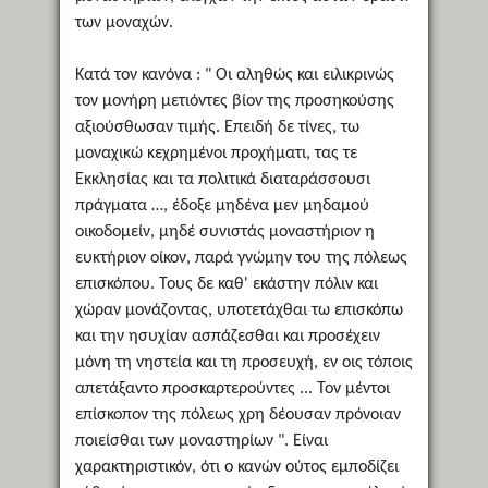
των μοναχών.
Κατά τον κανόνα : " Οι αληθώς και ειλικρινώς
τον μονήρη μετιόντες βίον της προσηκούσης
αξιούσθωσαν τιμής. Επειδή δε τίνες, τω
μοναχικώ κεχρημένοι προχήματι, τας τε
Εκκλησίας και τα πολιτικά διαταράσσουσι
πράγματα …, έδοξε μηδένα μεν μηδαμού
οικοδομείν, μηδέ συνιστάς μοναστήριον η
ευκτήριον οίκον, παρά γνώμην του της πόλεως
επισκόπου. Τους δε καθ' εκάστην πόλιν και
χώραν μονάζοντας, υποτετάχθαι τω επισκόπω
και την ησυχίαν ασπάζεσθαι και προσέχειν
μόνη τη νηστεία και τη προσευχή, εν οις τόποις
απετάξαντο προσκαρτερούντες ... Τον μέντοι
επίσκοπον της πόλεως χρη δέουσαν πρόνοιαν
ποιείσθαι των μοναστηρίων ". Είναι
χαρακτηριστικόν, ότι ο κανών ούτος εμποδίζει