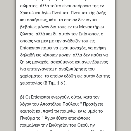
σώματος. Αλλα τούτο είναι απόρροια της εν
Χριστώ και Αγίω Πνεύματι Πνευματικής ζωής
και ασκήσεως, κάτι, το οποίον δεν ισχύει
βεβαίως μόνον δια τους εν τω Μοναστήριω
ζώντας, αλλά και δι' αυτόν τον Επίσκοπον, ο
οποίος ναι μεν με την ανάδειξίν του εις
Επίσκοπον παύει να είναι μοναχός, να ανήκη
δηλαδή εις κάποιαν μονήν, αλλά δεν παύει να
ζη ως μοναχός, ασκούμενος και αγωνιζόμενος
ίνα επιτυγχάνεται η αναζωπύρησις του
χαρίσματος, το οποίον εδόθη εις αυτόν δια της
χειροτονίας (Β Τιμ. 1,6 ).
β) Οι Επίσκοποι ενεργούν, ούτω, κατά τον
λόγον του Αποστόλου Παύλου: " Προσέχετε
εαυτοίς και παντί τω ποιμνίω, εν ω υμάς το
Πνεύμα το “ Άγιον έθετο επισκόπους
ποιμαίνειν την Εκκλησίαν του Θεού, ην