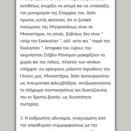
αντιθέτως γνωρίζει να εκτιμά και να υπολογίζη
τον μοναχισμόν της Επαρχίας του, διότι
πρώτος αυτός κατανοεί, ότι οι ζωτικοί
πνεύμονες της Μητροπόλεως είναι τα
Μοναστήρια, τα οποία, βεβαίως δεν είναι "
υπέρ την Εκκλησίαν ", αλλ' ούτε και " παρά την
Εκκλησίαν ". Ιστορικοί του ύψους του
αειμνήστου Στήβεν Ράνσιμαν μακαρίζουν τα
χωρία και τας πόλεις, πλησίον των οποίων
υπήρχον, εις κρίσιμους μάλιστα περιόδους του
Γένους μας, Μοναστήρια, διότι λειτουργούσαν
ως πνευματικαί κολυμβήθραι, αναζωογονούσαι
το πλήρωμα παντοιοτρόπως και διασώζουσαι
την εν Χριστώ βιοτήν, ως δυνατότητα
σωτηρίας.
3. Η ανθρωπίνη αδυναμία, ενισχυομένη από
την απροθυμίαν συμμορφώσεως με την