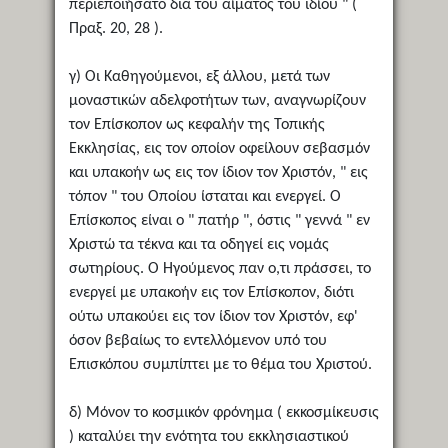
περιεποιήσατο δια του αίματος του ιδίου " (
Πραξ. 20, 28 ).
γ) Οι Καθηγούμενοι, εξ άλλου, μετά των
μοναστικών αδελφοτήτων των, αναγνωρίζουν
τον Επίσκοπον ως κεφαλήν της Τοπικής
Εκκλησίας, εις τον οποίον οφείλουν σεβασμόν
και υπακοήν ως εις τον ίδιον τον Χριστόν, " εις
τόπον " του Οποίου ίσταται και ενεργεί. Ο
Επίσκοπος είναι ο " πατήρ ", όστις " γεννά " εν
Χριστώ τα τέκνα και τα οδηγεί εις νομάς
σωτηρίους. Ο Ηγούμενος παν ο,τι πράσσει, το
ενεργεί με υπακοήν εις τον Επίσκοπον, διότι
ούτω υπακούει εις τον ίδιον τον Χριστόν, εφ'
όσον βεβαίως το εντελλόμενον υπό του
Επισκόπου συμπίπτει με το θέμα του Χριστού.
δ) Μόνον το κοσμικόν φρόνημα ( εκκοσμίκευσις
) καταλύει την ενότητα του εκκλησιαστικού