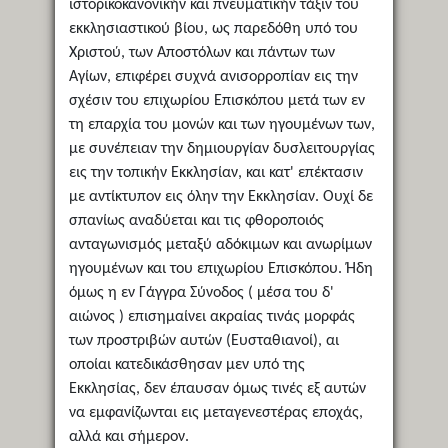
ιστορικοκανονικήν και πνευματικήν τάξιν του
εκκλησιαστικού βίου, ως παρεδόθη υπό του
Χριστού, των Αποστόλων και πάντων των
Αγίων, επιφέρει συχνά ανισορροπίαν εις την
σχέσιν του επιχωρίου Επισκόπου μετά των εν
τη επαρχία του μονών και των ηγουμένων των,
με συνέπειαν την δημιουργίαν δυσλειτουργίας
εις την τοπικήν Εκκλησίαν, και κατ' επέκτασιν
με αντίκτυπον εις όλην την Εκκλησίαν. Ουχί δε
σπανίως αναδύεται και τις φθοροποιός
ανταγωνισμός μεταξύ αδόκιμων και ανωρίμων
ηγουμένων και του επιχωρίου Επισκόπου. Ήδη
όμως η εν Γάγγρα Σύνοδος ( μέσα του δ'
αιώνος ) επισημαίνει ακραίας τινάς μορφάς
των προστριβών αυτών (Ευσταθιανοί), αι
οποίαι κατεδικάσθησαν μεν υπό της
Εκκλησίας, δεν έπαυσαν όμως τινές εξ αυτών
να εμφανίζωνται εις μεταγενεστέρας εποχάς,
αλλά και σήμερον.