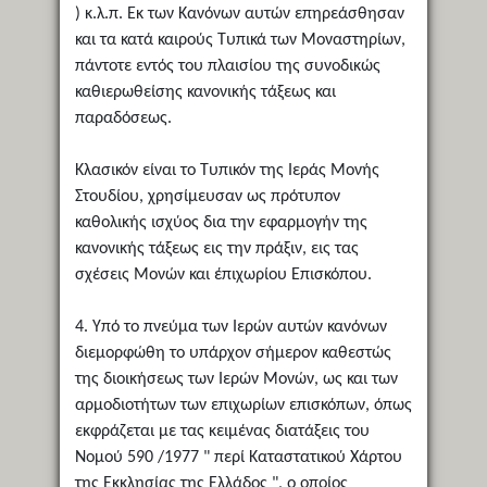
) κ.λ.π. Εκ των Κανόνων αυτών επηρεάσθησαν
και τα κατά καιρούς Τυπικά των Μοναστηρίων,
πάντοτε εντός του πλαισίου της συνοδικώς
καθιερωθείσης κανονικής τάξεως και
παραδόσεως.
Κλασικόν είναι το Τυπικόν της Ιεράς Μονής
Στουδίου, χρησίμευσαν ως πρότυπον
καθολικής ισχύος δια την εφαρμογήν της
κανονικής τάξεως εις την πράξιν, εις τας
σχέσεις Μονών και έπιχωρίου Επισκόπου.
4. Υπό το πνεύμα των Ιερών αυτών κανόνων
διεμορφώθη το υπάρχον σήμερον καθεστώς
της διοικήσεως των Ιερών Μονών, ως και των
αρμοδιοτήτων των επιχωρίων επισκόπων, όπως
εκφράζεται με τας κειμένας διατάξεις του
Νομού 590 /1977 " περί Καταστατικού Χάρτου
της Εκκλησίας της Ελλάδος ", ο οποίος