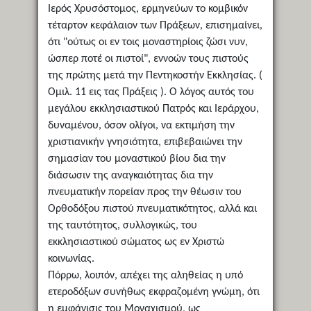
Ιερός Χρυσόστομος, ερμηνεύων το κομβικόν
τέταρτον κεφάλαιον των Πράξεων, επισημαίνει,
ότι "ούτως οι εν τοις μοναστηρίοις ζώσι νυν,
ώσπερ ποτέ οι πιστοί", εννοών τους πιστούς
της πρώτης μετά την Πεντηκοστήν Εκκλησίας. (
Ομιλ. 11 εις τας Πράξεις ). Ο λόγος αυτός του
μεγάλου εκκλησιαστικού Πατρός και Ιεράρχου,
δυναμένου, όσον ολίγοι, να εκτιμήση την
χριστιανικήν γνησιότητα, επιβεβαιώνει την
σημασίαν του μοναστικού βίου δια την
διάσωσιν της αναγκαιότητας δια την
πνευματικήν πορείαν προς την θέωσιν του
Ορθοδόξου πιστού πνευματικότητος, αλλά και
της ταυτότητος, συλλογικώς, του
εκκλησιαστικού σώματος ως εν Χριστώ
κοινωνίας.
Πόρρω, λοιπόν, απέχει της αληθείας η υπό
ετεροδόξων συνήθως εκφραζομένη γνώμη, ότι
η εμφάνισις του Μοναχισμού, ως