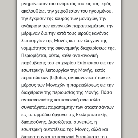
μνημόνευσιν του ονόματός του εις τας ιεράς
ακολουθίας, την χειροθεσίαν του ηγουμένου,
την έγκρισιν της κουράς των μοναχών, την
ανάκρισιν των κανονικών παραπτωμάτων, την
μέριμναν δια την κατά τους ιερούς κανόνας
λειτουργίαν της Μονής και τον έλεγχον της
νομιμότητος της οικονομικής διαχειρίσεως της.
Περιορίζεται, ούτω, κάθε αντικανονική
παρέμβασις του επιχωρίου Επίσκοπου εις την
εσωτερικήν λειτουργίαν της Μονής, εκτός
περιπτώσεων βεβαίως αντικανονικοτήτων εκ
μέρους των Μοναχών η παρεκκλίσεως εις την
διαχείρισιν της περιουσίας της Μονής. Πάσα
αντικανονικότης και κανονική ανωμαλία
συνεπάγεται παραπομπήν των ατακτησάντων
εις τα αρμόδια όργανα της Εκκλησιαστικής
δικαιοσύνης. Διασώζεται, συνεπώς, η
εσωτερική αυτοτέλεια της Μονής, αλλά και
διακρατούνται τα κανονικά δικαιώματα του