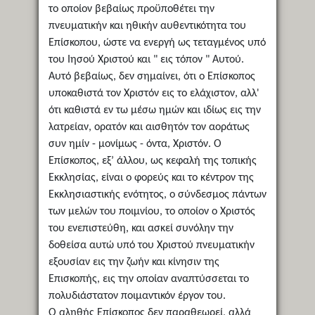
το οποίον βεβαίως προϋποθέτει την
πνευματικήν και ηθικήν αυθεντικότητα του
Επίσκοπου, ώστε να ενεργή ως τεταγμένος υπό
του Ιησού Χριστού και " εις τόπον " Αυτού.
Αυτό βεβαίως, δεν σημαίνει, ότι ο Επίσκοπος
υποκαθιστά τον Χριστόν εις το ελάχιστον, αλλ'
ότι καθιστά εν τω μέσω ημών και ιδίως εις την
λατρείαν, ορατόν και αισθητόν τον αοράτως
συν ημίν - μονίμως - όντα, Χριστόν. Ο
Επίσκοπος, εξ’ άλλου, ως κεφαλή της τοπικής
Εκκλησίας, είναι ο φορεύς και το κέντρον της
Εκκλησιαστικής ενότητος, ο σύνδεσμος πάντων
των μελών του ποιμνίου, το οποίον ο Χριστός
του ενεπιστεύθη, και ασκεί συνόλην την
δοθείσα αυτώ υπό του Χριστού πνευματικήν
εξουσίαν εις την ζωήν και κίνησιν της
Επισκοπής, εις την οποίαν αναπτύσσεται το
πολυδιάστατον ποιμαντικόν έργον του.
Ο αληθής Επίσκοπος δεν παραθεωρεί, αλλά