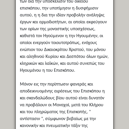
των δια την υποσκέλισιν του οικείου
επισκόπου, την υποτίμησιν η δυσφήμισιν
αυτού, η η δια την ιδίαν προβολήν ανάληψις
έργων και αρμοδιοτήτων, αι οποίαι εκφεύγουν
των ορίων της μοναστικής υποσχέσεως,
καθιστά τον Ηγούμενον η την Ηγουμένην, οι
οποίοι ενεργούν τοιουτοτρόπως, ενόχους
ενώπιον του Δικαιοκρίτου Χριστού, του μόνου
και αληθινού Κυρίου και Δεσπότου όλων ημών,
κληρικών και λαϊκών, και αυτού συνεπώς του
Ηγουμένου η του Επισκόπου.
Μόνον εις την περίπτωσιν φανεράς και
αποδεικνυομένης αιρέσεως του Επισκόπου η
και σκανδαλώδους βίου αυτού είναι δυνατόν
να προβάλουν οι Μοναχοί, μετά του Κλήρου
και του πληρώματος της Επισκοπής, "
αντίστασιν ", σύμφωνον βεβαίως με την
κανονικήν και πνευματικήν τάξιν της