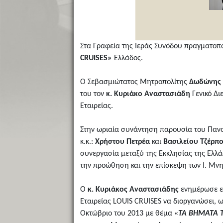
Στα Γραφεία της Ιεράς Συνόδου πραγματο
CRUISES»
Ελλάδος.
Ο Σεβασμιώτατος Μητροπολίτης
Δωδώνης 
του τον
κ. Κυριάκο Αναστασιάδη
Γενικό Δι
Εταιρείας.
Στην ωριαία συνάντηση παρουσία του Πανο
κ.κ.:
Χρήστου Πετρέα
και
Βασιλείου Τζέρπο
συνεργασία μεταξύ της Εκκλησίας της Ελλά
την προώθηση και την επίσκεψη των Ι. Μνη
Ο
κ. Κυριάκος Αναστασιάδης
ενημέρωσε ε
Εταιρείας LOUIS CRUISES να διοργανώσει, 
Οκτώβριο του 2013 με θέμα «
ΤΑ ΒΗΜΑΤΑ 