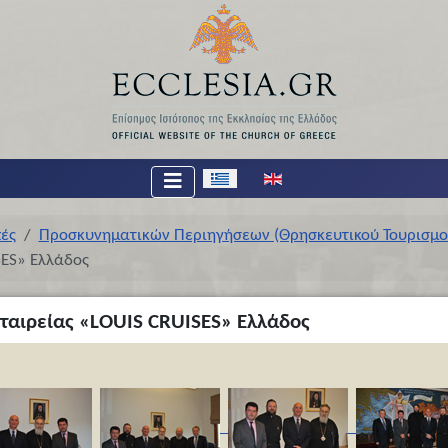
Επιλέξτε τη γλώσσα σας
πές
Προσκυνηματικών Περιηγήσεων (Θρησκευτικού Τουρισμο
SES» Ελλάδος
Εταιρείας «LOUIS CRUISES» Ελλάδος