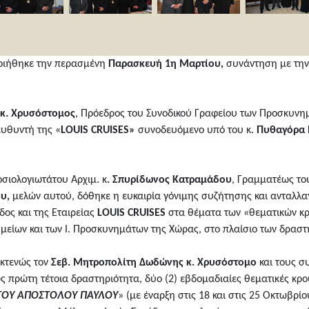
ποιήθηκε την περασμένη
Παρασκευή 1η Μαρτίου,
συνάντηση με την 
κ. Χρυσόστομος
, Πρόεδρος του Συνοδικού Γραφείου των Προσκυνη
ευθυντή της «
LOUIS CRUISES»
συνοδευόμενο υπό του κ.
Πυθαγόρα
σιολογιωτάτου Αρχιμ. κ
. Σπυρίδωνος Κατραμάδου
, Γραμματέως το
υ,
μελών αυτού, δόθηκε η ευκαιρία γόνιμης συζήτησης και ανταλλα
δος και της Εταιρείας
LOUIS CRUISES
στα θέματα των «θεματικών κρ
μείων και των Ι. Προσκυνημάτων της Χώρας, στο πλαίσιο των δραστ
κτενώς τον
Σεβ. Μητροπολίτη Δωδώνης κ. Χρυσόστομο
και τους συ
ως πρώτη τέτοια δραστηριότητα, δύο (2) εβδομαδιαίες θεματικές κρ
ΤΟΥ ΑΠΟΣΤΟΛΟΥ ΠΑΥΛΟΥ
» (με έναρξη στις 18 και στις 25 Οκτωβρίο