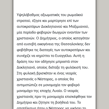
Υψηλόβαθμος αξιωματικός του ρωμαϊκού
στρατού, έζησε και μαρτύρησε επί των
αυτοκρατόρων Διοκλητιανού και Μαξιμιανού,
μία περίοδο φοβερών διωγμών εναντίον των
χριστιανών. Ο Δημήτριος, ο οποίος καταγόταν
από ευσεβή οικογένεια της Θεσσαλονίκης δεν
φοβήθηκε τις διαταγές των αυτοκρατόρων και
συνέχιζε να κηρύττει το Ευαγγέλιο. Αυτή η
δράση του τον οδήγησε μπροστά στον
Δοκλητιανό, οποίος διέταξε τη φυλάκισή του.
Στη φυλακή βρισκόταν κι ένας νεαρός
χριστιανός ο Νέστορας, ο οποίος θα
αντιμετώπιζε σε μονομαχία τον φοβερό
μονομάχο της εποχής Λυαίο. Ο νεαρός
χριστιανός πριν τη μονομαχία επισκέφθηκε τον
Δημήτριο και ζήτησε τη βοήθειά του. Το
αποτέλεσμα ήταν ο Νέστορας να νικήσει το