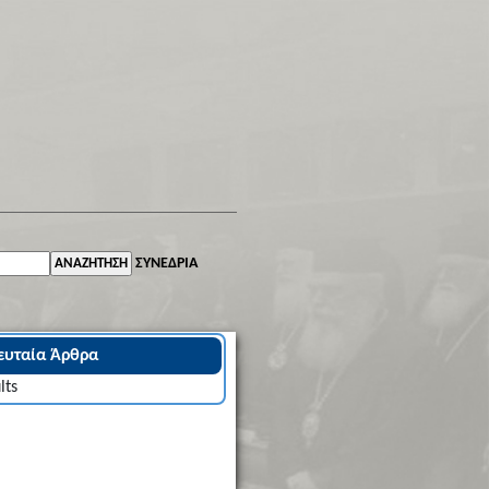
ΣΥΝΕΔΡΙΑ
υταία Άρθρα
lts