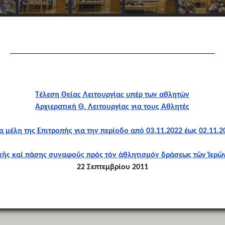
___________________________________________________
Τέλεση Θείας Λειτουργίας υπέρ των αθλητών
Αρχιερατική Θ. Λειτουργίας για τους Αθλητές
α μέλη της Επιτροπής για την περίοδο από 03.11.2022 έως 02.11.2
ικῆς καί πάσης συναφοῦς πρός τόν ἀθλητισμόν δράσεως τῶν Ἱε
22 Σεπτεμβρίου 2011