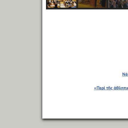
Νέ
«Περί τῆς ἀθλητ