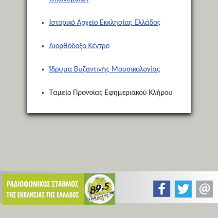
Ιστορικό Αρχείο Εκκλησίας Ελλάδος
Διορθόδοξο Κέντρο
Ίδρυμα Βυζαντινής Μουσικολογίας
Ταμείο Προνοίας Εφημεριακού Κλήρου