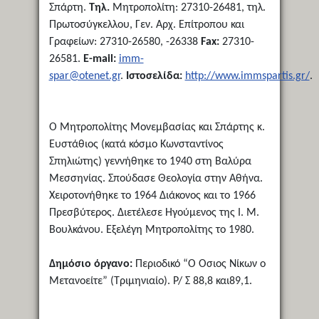
Σπάρτη.
Τηλ.
Μητροπολίτη: 27310-26481, τηλ.
Πρωτοσύγκελλου, Γεν. Αρχ. Επίτροπου και
Γραφείων: 27310-26580, -26338
Fax:
27310-
26581.
E-mail:
imm-
spar@otenet.gr
.
Ιστοσελίδα:
http://www.immspartis.gr/
.
Ο Μητροπολίτης Μονεμβασίας και Σπάρτης κ.
Ευστάθιος (κατά κόσμο Κωνσταντίνος
Σπηλιώτης) γεννήθηκε το 1940 στη Βαλύρα
Μεσσηνίας. Σπούδασε Θεολογία στην Αθήνα.
Χειροτονήθηκε το 1964 Διάκονος και το 1966
Πρεσβύτερος. Διετέλεσε Ηγούμενος της Ι. Μ.
Βουλκάνου. Εξελέγη Μητροπολίτης το 1980.
Δημόσιο όργανο:
Περιοδικό “Ο Όσιος Νίκων ο
Μετανοείτε” (Τριμηνιαίο). Ρ/ Σ 88,8 και89,1.