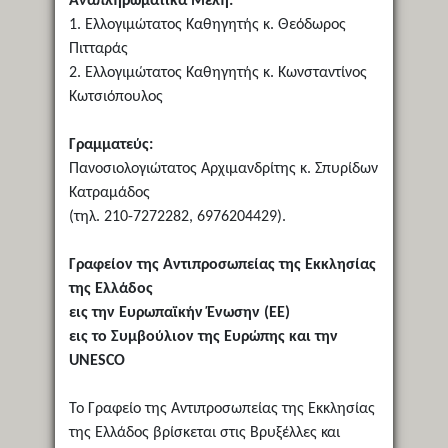
Αναπληρωματικά Μέλη:
1. Ελλογιμώτατος Καθηγητής κ. Θεόδωρος
Πιτταράς
2. Eλλογιμώτατος Καθηγητής κ. Κωνσταντίνος
Κωτσιόπουλος
Γραμματεύς:
Πανοσιολογιώτατος Αρχιμανδρίτης κ. Σπυρίδων
Κατραμάδος
(τηλ. 210-7272282, 6976204429).
Γραφείον της Αντιπροσωπείας της Εκκλησίας
της Ελλάδος
εις την Ευρωπαϊκήν Ένωσην (ΕΕ)
εις το Συμβούλιον της Ευρώπης και την
UNESCO
Το Γραφείο της Αντιπροσωπείας της Εκκλησίας
της Ελλάδος βρίσκεται στις Βρυξέλλες και