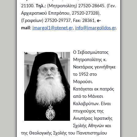
21100.
Τηλ.:
(Μητροπολίτη) 27520-28645. (Γεν.
Αρχιερατικού Επιτρόπου, 27520-27328),
(Γραφείων) 27520-29737, Fax: 28361,
e-
mail:
imargol1@otenet.gr
,
info@imargolidos.gr
.
Ο Σεβασμιώτατος
Μητροπολίτης κ.
Νεκτάριος γεννήθηκε
το 1952 στο
Μαρούσι.
Κατάγεται εκ πατρός
από το Μάνεσι
Καλαβρύτων. Είναι
πτυχιούχος της
Ανωτέρας Ιερατικής
Σχολής Αθηνών και
της Θεολογικής Σχολής του Πανεπιστημίου