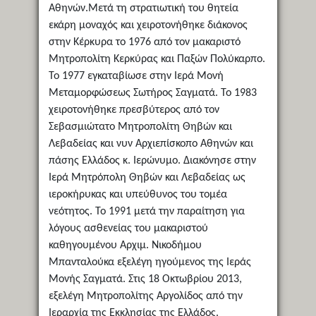
Αθηνών.Μετά τη στρατιωτική του θητεία
εκάρη μοναχός και χειροτονήθηκε διάκονος
στην Κέρκυρα το 1976 από τον μακαριστό
Μητροπολίτη Κερκύρας και Παξών Πολύκαρπο.
Το 1977 εγκαταβίωσε στην Ιερά Μονή
Μεταμορφώσεως Σωτήρος Σαγματά. Το 1983
χειροτονήθηκε πρεσβύτερος από τον
Σεβασμιώτατο Μητροπολίτη Θηβών και
Λεβαδείας και νυν Αρχιεπίσκοπο Αθηνών και
πάσης Ελλάδος κ. Ιερώνυμο. Διακόνησε στην
Ιερά Μητρόπολη Θηβών και Λεβαδείας ως
ιεροκήρυκας και υπεύθυνος του τομέα
νεότητος. Το 1991 μετά την παραίτηση για
λόγους ασθενείας του μακαριστού
καθηγουμένου Αρχιμ. Νικοδήμου
Μπανταλούκα εξελέγη ηγούμενος της Ιεράς
Μονής Σαγματά. Στις 18 Οκτωβρίου 2013,
εξελέγη Μητροπολίτης Αργολίδος από την
Ιεραρχία της Εκκλησίας της Ελλάδος.