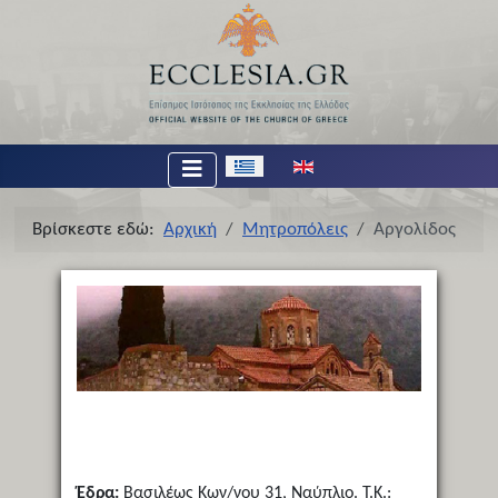
Επιλέξτε τη γλώσσα σας
Βρίσκεστε εδώ:
Αρχική
Μητροπόλεις
Αργολίδος
Έδρα:
Βασιλέως Κων/νου 31, Ναύπλιο. Τ.Κ.: