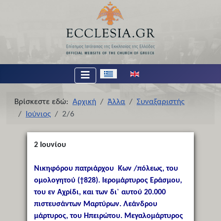
Επιλέξτε τη γλώσσα σας
Βρίσκεστε εδώ:
Αρχική
Άλλα
Συναξαριστής
Ιούνιος
2/6
2
Ιουνίου
Νικηφόρου πατριάρχου Κων /πόλεως, του
ομολογητού (†828). Ιερομάρτυρος Εράσμου,
του εν Αχρίδι, και των δι` αυτού 20.000
πιστευσάντων Μαρτύρων. Λεάνδρου
μάρτυρος, του Ηπειρώτου. Μεγαλομάρτυρος