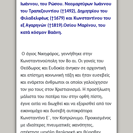
Ιωάννου, του Ρώσου. Νεομαρτύρων Ιωάννου
του Τραπεζουντίου (†1492), Δημητρίου του
Φιλαδελφέως (†1679) και Κωνσταντίνου του
εξ Αγαρηνών (†1819).Οσίου Μαρίνου, του
κατά κόσμον Βαάνη.
Ο άγιος Νικηφόρος, γεννήθηκε στην
Κωνσταντινούπολη τον 8ο αι. Οι γονείς του
Θεόδωρος και Ευδοκία άνηκαν σε αρχοντική
και επίσημη κοινωνική τάξη και ήταν ευσεβείς
και ενάρετοι άνθρωποι οι οποίοι γαλούχησαν
τον γιο τους στον Χριστιανισμό. Η προσήλωση
μάλιστα του πατέρα του στην ορθή πίστη,
έγινε αιτία να διωχθεί και να εξορισθεί από τον
εικονομάχο και δυσεβή αυτοκράτορα
Κωνσταντίνο Ε`, τον Κοπρώνυμο. Προικισμένος
με ιδιαίτερες πνευματικές ικανότητες,
απέκτησε μεγάλη θεολογική και θύραθεν