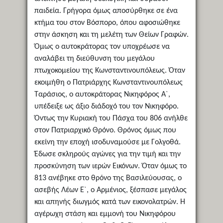
παιδεία. Γρήγορα όμως αποσύρθηκε σε ένα
κτήμα του στον Βόσπορο, όπου αφοσιώθηκε
στην άσκηση και τη μελέτη των Θείων Γραφών.
Όμως ο αυτοκράτορας τον υποχρέωσε να
αναλάβει τη διεύθυνση του μεγάλου
πτωχοκομείου της Κωνσταντινουπόλεως. Όταν
εκοιμήθη ο Πατριάρχης Κωνσταντινουπόλεως
Ταράσιος, ο αυτοκράτορας Νικηφόρος Α`,
υπέδειξε ως άξιο διάδοχό του τον Νικηφόρο.
Όντως την Κυριακή του Πάσχα του 806 ανήλθε
στον Πατριαρχικό Θρόνο. Θρόνος όμως που
εκείνη την εποχή ισοδυναμούσε με Γολγοθά.
Έδωσε σκληρούς αγώνες για την τιμή και την
προσκύνηση των ιερών Εικόνων. Όταν όμως το
813 ανέβηκε στο θρόνο της Βασιλεύουσας, ο
ασεβής Λέων Ε`, ο Αρμένιος, ξέσπασε μεγάλος
και απηνής διωγμός κατά των εικονολατρών. Η
αγέρωχη στάση και εμμονή του Νικηφόρου