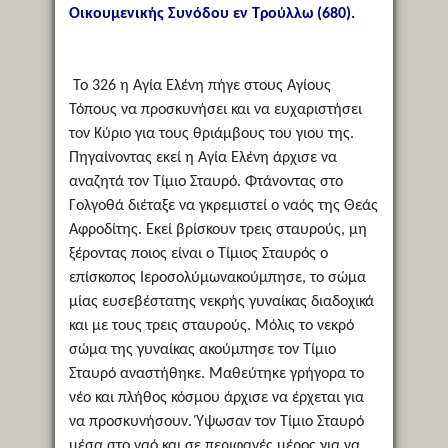
Οικουμενικής Συνόδου εν Τρούλλω (680).
Το 326 η Αγία Ελένη πήγε στους Αγίους
Τόπους να προσκυνήσει και να ευχαριστήσει
τον Κύριο για τους θριάμβους του γιου της.
Πηγαίνοντας εκεί η Αγία Ελένη άρχισε να
αναζητά τον Τίμιο Σταυρό. Φτάνοντας στο
Γολγοθά διέταξε να γκρεμιστεί ο ναός της Θεάς
Αφροδίτης. Εκεί βρίσκουν τρεις σταυρούς, μη
ξέροντας ποιος είναι ο Τίμιος Σταυρός ο
επίσκοπος Ιεροσολύμωνακούμπησε, το σώμα
μίας ευσεβέστατης νεκρής γυναίκας διαδοχικά
και με τους τρεις σταυρούς. Μόλις το νεκρό
σώμα της γυναίκας ακούμπησε τον Τίμιο
Σταυρό αναστήθηκε. Μαθεύτηκε γρήγορα το
νέο και πλήθος κόσμου άρχισε να έρχεται για
να προσκυνήσουν. Ύψωσαν τον Τίμιο Σταυρό
μέσα στο ναό και σε περιφανές μέρος για να