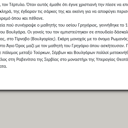
 τον Τέρτυλο. Όταν αυτός έμαθε ότι έγινε χριστιανή την πίεσε να ε
σκληρά, της έγδαραν τις σάρκες της και εκείνη για να αποφύγει περισ
κρεμό όπου και πέθανε.
ία πού συνέγραψε ο μαθητής του οσίου Γρηγόριος, γεννήθηκε το 130
ου Βουλγάρα. Οι γονείς του τον εμπιστεύτηκαν σε σπουδαίο δάσκαλο
ς, στο Τίρνοβο (Βουλγαρίας). Εκάρη μοναχός με το όνομα Ρωμανός κ
ο Άγιο Όρος μαζί με τον μαθητή του Γρηγόριο όπου ασκήτευσαν. Πο
 πόλεμος μεταξύ Τούρκων, Σέρβων και Βουλγάρων πολλοί μετακινήθ
λος στη Ραβενίτσα της Σερβίας στο μοναστήρι της Υπεραγίας Θεοτόκ
ατα.