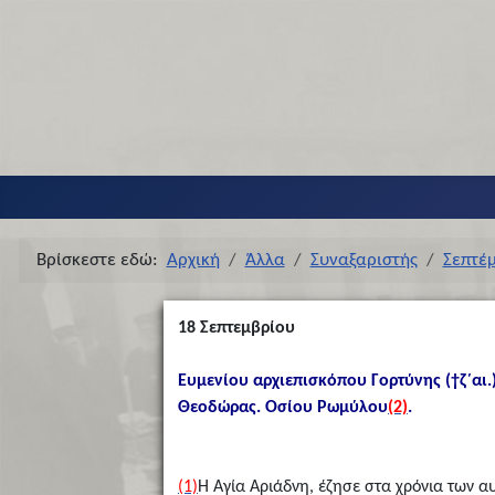
Βρίσκεστε εδώ:
Αρχική
Άλλα
Συναξαριστής
Σεπτέ
18
Σεπτεμβρίου
Ευμενίου αρχιεπισκόπου Γορτύνης (†ζ΄α
Θεοδώρας. Οσίου Ρωμύλου
(2)
.
(1)
Η Αγία Αριάδνη, έζησε στα χρόνια των α