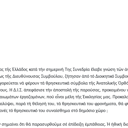
ησίας τῆς Ἑλλάδος κατά τήν σημερινή Της Συνεδρία ἔλαβε γνώση τῶν
σεως τῆς Διευθύνουσας Συμβούλου, ζήτησαν ἀπό τό Διοικητικό Συμβο
γορεύεται νά φέρουν τά θρησκευτικά σύμβολα τῆς Ἀνατολικῆς Ὀρθό
τους. Η Δ.Ι.Σ. ἀπεφάσισε τήν ἀποστολή τῆς παρούσας, προκειμένου 
αιωμάτων ἐργαζομένων, πού εἶναι μέλη τῆς Ἐκκλησίας μας. Προκαλο
καλύψει, παρά τή θέλησή του, τά θρησκευτικά του φρονήματα, θά
ανές τό θρησκευτικό του συναίσθημα στό δημόσιο χῶρο ;
ν σημαίνει ὅτι θά παρασυρθοῦμε σέ ἐπίδειξη ἐμπάθειας. Ἡ ἠθική δ