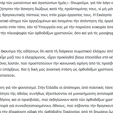
«ὑπέρ τῶν μισούντων καί ἀγαπώντων ἡμᾶς». Θεωροῦμε, γιά τόν λόγο α
 ζήτησαν τήν ἄσκηση διώξεως κατά τῆς προϊσταμένης τους, εἰ μή μό
 θρησκευτικῆς πίστεώς τους στόν χῶρο ἐργασίας τους. Ἡ Ἐκκλησία τ
ρατικό αἴτημα τῶν ἐργαζομένων καί ἀναμένει τήν ἀπάντηση τῆς ἐργο
ία στόν τόπο, ἐάν τό Ὑπουργεῖο σας μέ τήν παροῦσα εὐκαιρία ἀπεδ
 τήν πλειοψηφία τῶν ὀρθοδόξων χριστιανῶν, ὅσο καί γιά τίς μειοψη
 ἄκουσμα τῆς εἰδήσεως ὅτι κατά τή διάρκεια σωματικοῦ ἐλέγχου ἀ
ἶχε μαζί του ὁ ἐλεγχόμενος, εἶχαν προκληθεῖ βίαια ἐπεισόδια στό κ
νόνες λοιπόν, πού προστατεύουν τήν κοινωνική εἰρήνη ἀπό τίς προσ
γο ὑπάρξεως. Καί ἡ δική μας ἀνεκτική στάση ὡς ὀρθοδόξων χριστιαν
στατεύει.
ση γιά τόν φανατισμό. Στήν Ἑλλάδα οἱ ἀπόπειρες ἀπό πολιτικές τάσει
ότητα τῆς ἀθεΐας συνήθως ἐξαντλοῦνται σέ μονοσήμαντη ἀντιπαράθ
ωδήσεις καί οἱ προσβολές, πού ἐκδηλώνουν κατά τῶν ὀρθοδόξων χρισ
παρά γιά συνειδητοποιημένους ἄθεους, πού σέβονται τήν θρησκευτ
ά τήν ἐξαφάνιση εἰδικά τῆς ὀρθόδοξης Ἐκκλησίας ἀπό τή δημόσια 