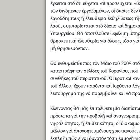
ἔγκειται στό ὅτι εὔχεται καί προσεύχεται 
τῶν θιγόμενων ἐργαζομένων, οἱ ὁποῖες δέν
ἐργοδότη τους ἡ ἐλευθερία ἐκδηλώσεως τῆς
λαοῦ, συμπαρίσταται στό δίκαιο καί δημοκ
Ὑπουργείου. Θά ἀποτελοῦσε ὠφέλιμη ὑπηρεσ
θρησκευτική ἐλευθερία γιά ὅλους, τόσο γιά
μή θρησκευόντων.
Θά ἐνθυμεῖσθε πώς τόν Μάιο τοῦ 2009 στό
καταστράφηκαν σελίδες τοῦ Κορανίου, πού ε
συνθῆκες τοῦ περιστατικοῦ. Οἱ κρατικοί κα
τοῦ ἄλλου, ἔχουν παρόντα καί ἰσχύοντα λό
λειτούργημά της νά παρεμβαίνει καί νά προ
Κλείνοντας θά μᾶς ἐπιτρέψετε μία διαπίστω
πρόσωπα γιά τήν προβολή καί ἀναγνωρισιμ
νηφαλιότητας, ἡ ἐπιθετικότητα, οἱ διακωμ
μᾶλλον γιά ἀπογοητευμένους χριστιανούς, 
ἔκπληξη πῶς εἶναι δυνατόν τόση ἐμμονή γι