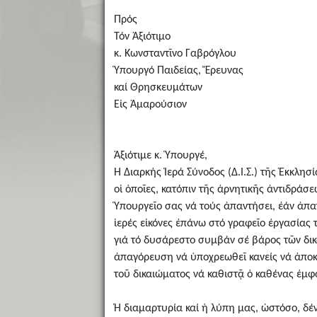
Πρός
Τόν Ἀξιότιμο
κ. Κωνσταντῖνο Γαβρόγλου
Ὑπουργό Παιδείας, Ἔρευνας
καί Θρησκευμάτων
Εἰς Ἀμαρούσιον
Ἀξιότιμε κ. Ὑπουργέ,
Ἡ Διαρκής Ἱερά Σύνοδος (Δ.Ι.Σ.) τῆς Ἐκκλ
οἱ ὁποῖες, κατόπιν τῆς ἀρνητικῆς ἀντιδρά
Ὑπουργεῖο σας νά τούς ἀπαντήσει, ἐάν ἀπα
ἱερές εἰκόνες ἐπάνω στό γραφεῖο ἐργασίας 
γιά τό δυσάρεστο συμβάν σέ βάρος τῶν δικ
ἀπαγόρευση νά ὑποχρεωθεῖ κανείς νά ἀπο
τοῦ δικαιώματος νά καθιστᾷ ὁ καθένας ἐμφ
Ἡ διαμαρτυρία καί ἡ λύπη μας, ὡστόσο, δέ