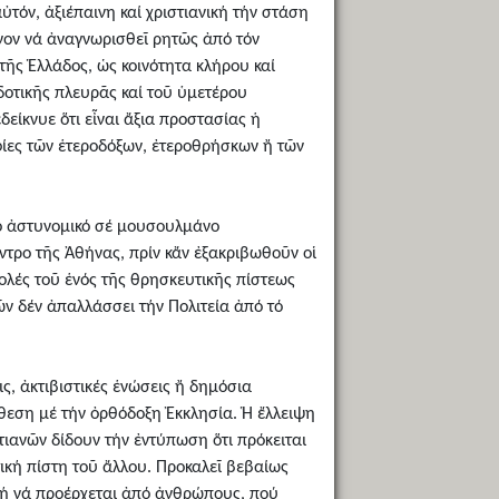
ὐτόν, ἀξιέπαινη καί χριστιανική τήν στάση
νον νά ἀναγνωρισθεῖ ρητῶς ἀπό τόν
ῆς Ἑλλάδος, ὡς κοινότητα κλήρου καί
δοτικῆς πλευρᾶς καί τοῦ ὑμετέρου
είκνυε ὅτι εἶναι ἄξια προστασίας ἡ
φίες τῶν ἑτεροδόξων, ἐτεροθρήσκων ἤ τῶν
πό ἀστυνομικό σέ μουσουλμάνο
έντρο τῆς Ἀθήνας, πρίν κἄν ἐξακριβωθοῦν οἱ
βολές τοῦ ἑνός τῆς θρησκευτικῆς πίστεως
ῶν δέν ἀπαλλάσσει τήν Πολιτεία ἀπό τό
ς, ἀκτιβιστικές ἑνώσεις ἤ δημόσια
εση μέ τήν ὀρθόδοξη Ἐκκλησία. Ἡ ἔλλειψη
τιανῶν δίδουν τήν ἐντύπωση ὅτι πρόκειται
ική πίστη τοῦ ἄλλου. Προκαλεῖ βεβαίως
ζωή νά προέρχεται ἀπό ἀνθρώπους, πού