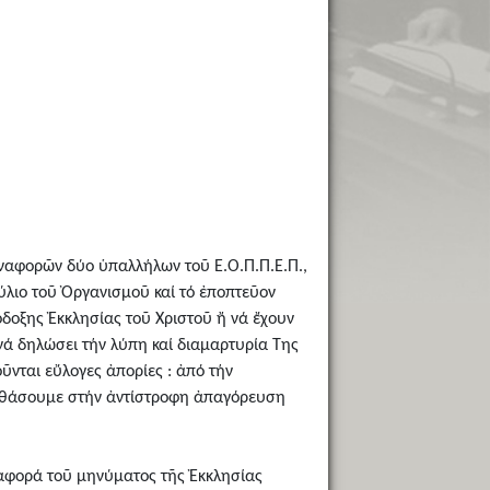
 ἀναφορῶν δύο ὑπαλλήλων τοῦ Ε.Ο.Π.Π.Ε.Π.,
ύλιο τοῦ Ὀργανισμοῦ καί τό ἐποπτεῦον
δοξης Ἐκκλησίας τοῦ Χριστοῦ ἤ νά ἔχουν
νά δηλώσει τήν λύπη καί διαμαρτυρία Της
ῦνται εὔλογες ἀπορίες : ἀπό τήν
 φθάσουμε στήν ἀντίστροφη ἀπαγόρευση
ιαφορά τοῦ μηνύματος τῆς Ἐκκλησίας