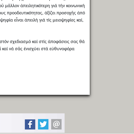
ῦ μᾶλλον ἀπειλητικότερη γιά τήν κοινωνική
ους προοδευτικότητας, ἀξίζει προσοχῆς ἀπό
ηφία εἶναι ἀπειλή γιά τίς μειοψηφίες καί,
 στόν σχεδιασμό καί στίς ἀποφάσεις σας θά
ῖ καί νά σᾶς ἐνισχύει στά εὐθυνοφόρα