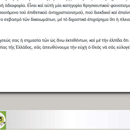
ή ἀδιαφορία. Εἶναι καί αὐτή μία κατηγορία θρησκευτικοῦ φανατισμο
ινόμενο τοῦ ἐπιθετικοῦ ἀντιχριστιανισμοῦ, πού διεκδικεῖ καί ἐπαίν
ο σεβασμό τῶν δικαιωμάτων, μέ τό διχαστικό ἐπιχείρημα ὅτι ἡ πλειοψ
ήσεώς σας ἡ σημασία τῶν ὡς ἄνω ἐκτεθέντων, καί μέ τήν ἐλπίδα ὅτι
ησίας τῆς Ἑλλάδος, σᾶς ἀπευθύνουμε τήν εὐχή ὁ Θεός νά σᾶς εὐλογε