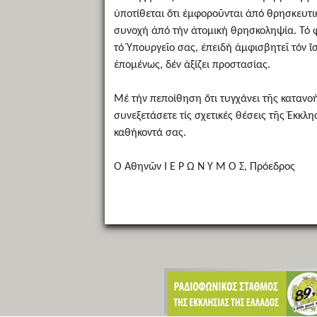
ὑποτίθεται ὅτι ἐμφοροῦνται ἀπό θρησκευτικ
συνοχή ἀπό τήν ἀτομική θρησκοληψία. Τό φα
τό Ὑπουργεῖο σας, ἐπειδή ἀμφισβητεῖ τόν ἴσ
ἑπομένως, δέν ἀξίζει προστασίας.
Μέ τήν πεποίθηση ὅτι τυγχάνει τῆς κατανο
συνεξετάσετε τίς σχετικές θέσεις τῆς Ἐκκλ
καθήκοντά σας.
Ὁ Ἀθηνῶν Ι Ε Ρ Ω Ν Υ Μ Ο Σ, Πρόεδρος