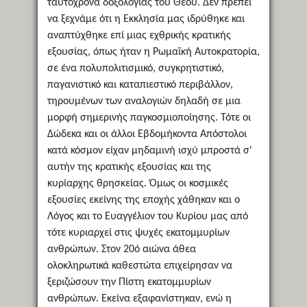
ταυτόχρονα δοξολογίας του Θεού. Δεν πρέπει
να ξεχνάμε ότι η Εκκλησία μας ιδρύθηκε και
αναπτύχθηκε επί μιας εχθρικής κρατικής
εξουσίας, όπως ήταν η Ρωμαϊκή Αυτοκρατορία,
σε ένα πολυπολιτισμικό, συγκρητιστικό,
παγανιστικό και καταπιεστικό περιβάλλον,
τηρουμένων των αναλογιών δηλαδή σε μια
μορφή σημερινής παγκοσμιοποίησης. Τότε οι
Δώδεκα και οι άλλοι Εβδομήκοντα Απόστολοι
κατά κόσμον είχαν μηδαμινή ισχύ μπροστά σ'
αυτήν της κρατικής εξουσίας και της
κυρίαρχης θρησκείας. Όμως οι κοσμικές
εξουσίες εκείνης της εποχής χάθηκαν και ο
Λόγος και το Ευαγγέλιον του Κυρίου μας από
τότε κυριαρχεί στις ψυχές εκατομμυρίων
ανθρώπων. Στον 20ό αιώνα άθεα
ολοκληρωτικά καθεστώτα επιχείρησαν να
ξεριζώσουν την Πίστη εκατομμυρίων
ανθρώπων. Εκείνα εξαφανίστηκαν, ενώ η