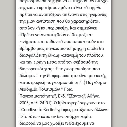
παγκοσμιοποίησης για να επιτύχουν τον έλεγχο
της και να κρατήσουν μόνο τα θετικά της θα
πρέπει να αναπτύξουν απέναντι στις ηγεμονίες
της μιαν αντίσταση που θα χαρακτηρίζεται
από λογική και περίσκεψη. Και σημειώνει:
"Πρέπει να αναπτυχθούν οι θεσμοί, τα
κινήματα και τα ιδανικά που αποσκοπούν στο
θρίαμβο μιας παγκοσμιοποίησης, η οποία θα
διασφαλίζει τη δίκαιη κατανομή του πλούτου
και την ειρήνη μέσα από τον σεβασμό της
διαφορετικότητας. Η παγκοσμιοποίηση που
δολοφονεί την διαφορετικότητα είναι μια κακή,
καταστροφική παγκοσμιοποίηση". ( Παγκόσμια
Ακαδημία Πολιτισμών " Ποια
Παγκοσμιοποίηση;", Εκδ. "Εξάντας", Αθήνα
2005, σελ. 24-31). Ο Κρίστοφερ Ίσεργουντ στο
"Goodbye to Berlin" γράφει, μεταξύ των άλλων:
"Στο κάτω - κάτω αν δεν υπάρχει καμία
διαφορά να μας χωρίζει τι θα έχουμε να