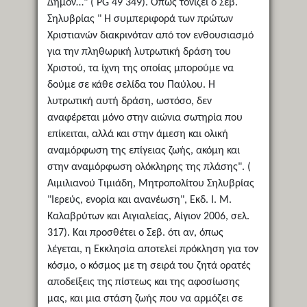
Δήμον…" ( PG 49 349). Όπως τονίζει ο Σεβ.
Σηλυβρίας " Η συμπεριφορά των πρώτων
Χριστιανών διακρινόταν από τον ενθουσιασμό
για την πληθωρική λυτρωτική δράση του
Χριστού, τα ίχνη της οποίας μπορούμε να
δούμε σε κάθε σελίδα του Παύλου. Η
λυτρωτική αυτή δράση, ωστόσο, δεν
αναφέρεται μόνο στην αιώνια σωτηρία που
επίκειται, αλλά και στην άμεση και ολική
αναμόρφωση της επίγειας ζωής, ακόμη και
στην αναμόρφωση ολόκληρης της πλάσης". (
Αιμιλιανού Τιμιάδη, Μητροπολίτου Σηλυβρίας
"Ιερεύς, ενορία και ανανέωση", Εκδ. Ι. Μ.
Καλαβρύτων και Αιγιαλείας, Αίγιον 2006, σελ.
317). Και προσθέτει ο Σεβ. ότι αν, όπως
λέγεται, η Εκκλησία αποτελεί πρόκληση για τον
κόσμο, ο κόσμος με τη σειρά του ζητά ορατές
αποδείξεις της πίστεως και της αφοσίωσης
μας, και μια στάση ζωής που να αρμόζει σε