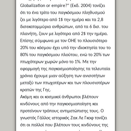
Globalization or empire?" (Εκδ. 2004) τονίζει
ότι το ένα τρίτο του παγκόσμιου πληθυσμού
ζει με λιγότερο από 1$ την ημέρα και τα 2,8
δισεκατομμύρια ανθρώπων, από τα 6 δισ. του
πλανήτη, ζουν με λιγότερα από 2$ την ημέρα.
Επίσης σύμφωνα με τον ΟΗΕ το πλουσιότερο
20% του κόσμου έχει υπό την ιδιοκτησία του το
80% του παγκόσμιου πλούτου, ενώ το 20% των
πτωχότερων χωρών μόνο το 1%. Με την
εφαρμογή της παγκοσμιοποίησης τα τελευταία
χρόνια έχουμε μιαν αύξηση των ανισοτήτων
μεταξύ των πτωχοτέρων και των πλουσιοτέρων
κρατών της Γης.
Ακόμη και οι κοσμικοί άνθρωποι βλέπουν
κινδύνους από την παγκοσμιοποίηση και
προτείνουν τρόπους αντιμετώπισης τους. Ο
γνωστός Γάλλος ιστορικός Ζακ Λε Γκοφ τονίζει
ότι οι πολλοί που βλέπουν τους κινδύνους της