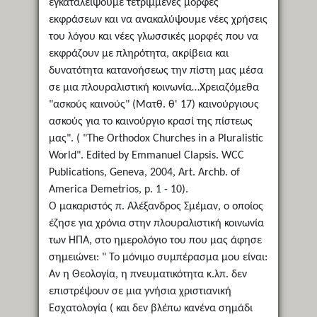
εγκαταλείψουμε τετριμμένες μορφές
εκφράσεων και να ανακαλύψουμε νέες χρήσεις
του λόγου και νέες γλωσσικές μορφές που να
εκφράζουν με πληρότητα, ακρίβεια και
δυνατότητα κατανοήσεως την πίστη μας μέσα
σε μια πλουραλιστική κοινωνία…Χρειαζόμεθα
"ασκούς καινούς" (Ματθ. θ' 17) καινούργιους
ασκούς για το καινούργιο κρασί της πίστεως
μας". ( "The Orthodox Churches in a Pluralistic
World". Edited by Emmanuel Clapsis. WCC
Publications, Geneva, 2004, Art. Archb. of
America Demetrios, p. 1 - 10).
Ο μακαριστός π. Αλέξανδρος Σμέμαν, ο οποίος
έζησε για χρόνια στην πλουραλιστική κοινωνία
των ΗΠΑ, στο ημερολόγιο του που μας άφησε
σημειώνει: " Το μόνιμο συμπέρασμα μου είναι:
Αν η Θεολογία, η πνευματικότητα κ.λπ. δεν
επιστρέψουν σε μια γνήσια χριστιανική
Εσχατολογία ( και δεν βλέπω κανένα σημάδι