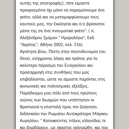
αυτής της επιστροφής), τότε είμαστε
προορισμένοι όχι μόνο να παραμείνουμε ένα
γκέτο, αλλά και να μεταμορφώσουμε τους
εαυτούς μας, την Εκκλησία και ό,τι βρίσκεται
μέσα της σε ένα πνευματικό γκέτο". ( π.
Αλεξάνδρου Σμέμαν " Ημερολόγιο", Εκδ.
"Ακρίτας", Αθήνα 2002, σελ. 516).
Αγιότητα βίου, Πίστη στην παντοδυναμία του
Θεού, σύγχρονος λόγος και τρόπος για το
καλύτερο πέρασμα του Ευαγγελίου και
προσαρμογή στις συνθήκες που μας
επιβάλλονται, ώστε να είμαστε παρόντες στις
κοινωνικές και πολιτισμικές εξελίξεις.
Παράδειγμα μας πάλι από τους πρώτους
αιώνες των διωγμών που υπέστησαν οι
Χριστιανοί η επιστολή προς τον Διόγνητο,
διδάσκαλο του Ρωμαίου Αυτοκράτορα Μάρκου
Αυρηλίου: " Κατοικούντες πόλεις ελληνίδας τε
και βαρβάρους, ως έκαστος εκληρώθη, και τοις