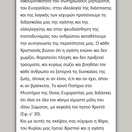
οικουμενικότητα του σωτηριώδους μηνύματος
του Ευαγγελίου, στην ιδεολογία της διάσπασης
και της λογικής των ισχυρών προτείνουμε τη
διδασκαλία μας της αγάπης και της
αλληλεγγύης και στην ψευδαίσθηση της
παντοδυναμίας του ανθρώπου καταθέτουμε
την αυτογνωσία της περατότητας μας. Ο κάθε
Χριστιανός βιώνει ότι η αγάπη ενώνει και δεν
χωρίζει, θεραπεύει πληγές και δεν προξενεί
τραύματα, και κυρίως σώζει και βοηθάει τον
κάθε άνθρωπο να ξεπερνά τις δυσκολίες της
ζωής, όποιος κι αν είναι, ό,τι και αν έχει, όπου
κι αν βρίσκεται. Το κοινό Ποτήριο στο
Μυστήριο της Θείας Ευχαριστίας μας διδάσκει
ότι όλοι σε όλο τον κόσμο είμαστε μέλη του
ιδίου Σώματος, με κεφαλή τον Ιησού Χριστό
(Εφ. ε' 30).
Και με αυτές τις σκέψεις σας εύχομαι η Χάρις
του Κυρίου μας Ιησού Χριστού και η αγάπη