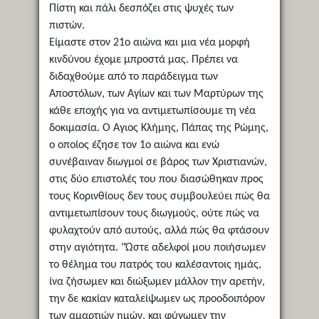
Πίστη και πάλι δεσπόζει στις ψυχές των
πιστών.
Είμαστε στον 21ο αιώνα και μια νέα μορφή
κινδύνου έχομε μπροστά μας. Πρέπει να
διδαχθούμε από το παράδειγμα των
Αποστόλων, των Αγίων και των Μαρτύρων της
κάθε εποχής για να αντιμετωπίσουμε τη νέα
δοκιμασία. Ο Αγιος Κλήμης, Πάπας της Ρώμης,
ο οποίος έζησε τον 1ο αιώνα και ενώ
συνέβαιναν διωγμοί σε βάρος των Χριστιανών,
στις δύο επιστολές του που διασώθηκαν προς
τους Κορινθίους δεν τους συμβουλεύει πώς θα
αντιμετωπίσουν τους διωγμούς, ούτε πώς να
φυλαχτούν από αυτούς, αλλά πώς θα φτάσουν
στην αγιότητα. "Ώστε αδελφοί μου ποιήσωμεν
το θέλημα του πατρός του καλέσαντοις ημάς,
ίνα ζήσωμεν και διώξωμεν μάλλον την αρετήν,
την δε κακίαν καταλείψωμεν ως προοδοιπόρον
των αμαρτιών ημών, και φύγωμεν την