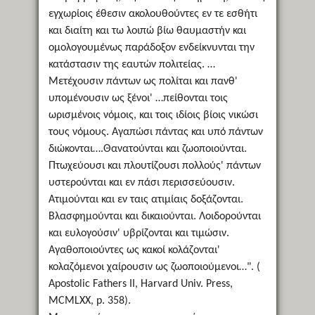
εγχωρίοις έθεσιν ακολουθούντες εν τε εσθήτι
και διαίτη και τω λοιπώ βίω θαυμαστήν και
ομολογουμένως παράδοξον ενδείκνυνται την
κατάστασιν της εαυτών πολιτείας. …
Μετέχουσιν πάντων ως πολίται και πανθ'
υπομένουσιν ως ξένοι' …πείθονται τοις
ωρισμένοις νόμοις, και τοις ιδίοις βίοις νικώσι
τους νόμους. Αγαπώσι πάντας και υπό πάντων
διώκονται….Θανατούνται και ζωοποιούνται.
Πτωχεύουσι και πλουτίζουσι πολλούς' πάντων
υστερούνται και εν πάσι περισσεύουσιν.
Ατιμούνται και εν ταις ατιμίαις δοξάζονται.
Βλασφημούνται και δικαιούνται. Λοιδορούνται
και ευλογούσιν' υβρίζονται και τιμώσιν.
Αγαθοποιούντες ως κακοί κολάζονται'
κολαζόμενοι χαίρουσιν ως ζωοποιούμενοι…". (
Apostolic Fathers II, Harvard Univ. Press,
MCMLXX, p. 358).