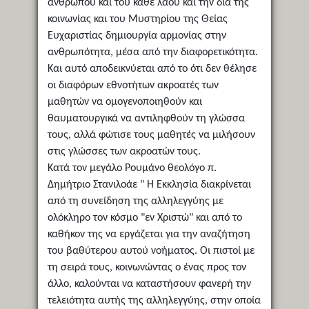
ανθρώπου και του κάθε λαού και την δια της
κοινωνίας και του Μυστηρίου της Θείας
Ευχαριστίας δημιουργία αρμονίας στην
ανθρωπότητα, μέσα από την διαφορετικότητα.
Και αυτό αποδεικνύεται από το ότι δεν θέλησε
οι διαφόρων εθνοτήτων ακροατές των
μαθητών να ομογενοποιηθούν και
θαυματουργικά να αντιληφθούν τη γλώσσα
τους, αλλά φώτισε τους μαθητές να μιλήσουν
στις γλώσσες των ακροατών τους.
Κατά τον μεγάλο Ρουμάνο θεολόγο π.
Δημήτριο Στανιλοάε " Η Εκκλησία διακρίνεται
από τη συνείδηση της αλληλεγγύης με
ολόκληρο τον κόσμο "εν Χριστώ" και από το
καθήκον της να εργάζεται για την αναζήτηση
του βαθύτερου αυτού νοήματος. Οι πιστοί με
τη σειρά τους, κοινωνώντας ο ένας προς τον
άλλο, καλούνται να καταστήσουν φανερή την
τελειότητα αυτής της αλληλεγγύης, στην οποία