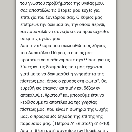
του γνωστού προβλήματος της υγείας μου,
σας αποστέλλω τις θερμές μου ευχές για
επιτυχία του Συνεδρίου σας. Ο Κύριος μας
επέτρεψε την δοκιμασίαν, την οποία περνώ,
και παρακαλώ να συνεχίσετε να προσεύχεσθε
υπέρ της υγείας μου.
Από την πλευρά μου ακολουθώ τους λόγους
του Αποστόλου Πέτρου, ο οποίος μας
προτρέπει να αισθανόμαστε αγαλλίαση για τις
λύπες και τις δοκιμασίες που μας έρχονται,
γιατί με το να δοκιμασθεί η γνησιότητα της
πίστεως μας, όπως ο χρυσός στη φωτιά", θα
ευρεθή εις έπαινον και τιμήν και δόξαν εν
αποκαλύψει Χριστού" και μπορούμε έτσι να
κερδίσουμε το αποτέλεσμα της γνησίας
πίστεως μας, που είναι η σωτηρία της ψυχής
μας, ο προορισμός δηλαδή της επί της γης
παρουσίας μας. ( Πέτρου Α' Επιστολή α' 6-10).
Από τη θέση αυτή συγχαίρω τον Πρόεδρο της