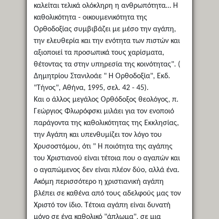
καλείται τελικά ολόκληρη η ανθρωπότητα… Η
καθολικότητα - οικουμενικότητα της
Ορθοδοξίας συμβιβάζει με μέσο την αγάπη,
την ελευθερία και την ενότητα των πιστών και
αξιοποιεί τα προσωπικά τους χαρίσματα,
θέτοντας τα στην υπηρεσία της κοινότητας". (
Δημητρίου Στανιλοάε " Η Ορθοδοξία", Εκδ.
"Τήνος", Αθήνα, 1995, σελ. 42 - 45).
Και ο άλλος μεγάλος Ορθόδοξος θεολόγος, π.
Γεώργιος Φλωρόφσκι μιλάει για τον ενοποιό
παράγοντα της καθολικότητας της Εκκλησίας,
την Αγάπη και υπενθυμίζει τον λόγο του
Χρυσοστόμου, ότι " Η ποιότητα της αγάπης
του Χριστιανού είναι τέτοια που ο αγαπών και
ο αγαπώμενος δεν είναι πλέον δύο, αλλά ένα.
Ακόμη περισσότερο η χριστιανική αγάπη
βλέπει σε καθένα από τους αδελφούς μας τον
Χριστό τον ίδιο. Τέτοια αγάπη είναι δυνατή
μόνο σε ένα καθολικό "άπλωμα", σε μια