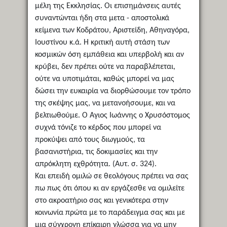
μέλη της Εκκλησίας. Οι επισημάνσεις αυτές
συναντώνται ήδη στα μετα - αποστολικά
κείμενα των Κοδράτου, Αριστείδη, Αθηναγόρα,
Ιουστίνου κ.ά. Η κριτική αυτή στάση των
κοσμικών όση εμπάθεια και υπερβολή και αν
κρύβει, δεν πρέπει ούτε να παραβλέπεται,
ούτε να υποτιμάται, καθώς μπορεί να μας
δώσει την ευκαιρία να διορθώσουμε τον τρόπο
της σκέψης μας, να μετανοήσουμε, και να
βελτιωθούμε. Ο Άγιος Ιωάννης ο Χρυσόστομος
συχνά τόνιζε το κέρδος που μπορεί να
προκύψει από τους διωγμούς, τα
βασανιστήρια, τις δοκιμασίες και την
απρόκλητη εχθρότητα. (Αυτ. σ. 324).
Και επειδή ομιλώ σε θεολόγους πρέπει να σας
πω πως ότι όπου κι αν εργάζεσθε να ομιλείτε
στο ακροατήριο σας και γενικότερα στην
κοινωνία πρώτα με το παράδειγμα σας και με
μια σύγχρονη επίκαιρη γλώσσα για να μην