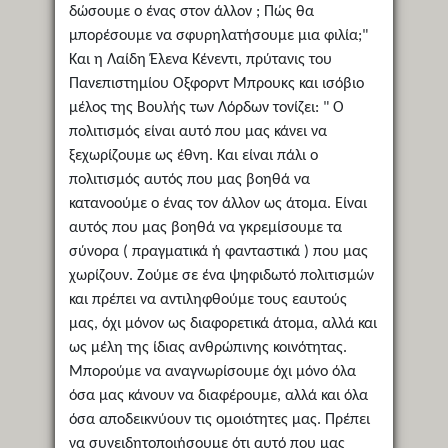
δώσουμε ο ένας στον άλλον ; Πώς θα
μπορέσουμε να σφυρηλατήσουμε μια φιλία;"
Και η Λαίδη Έλενα Κένεντι, πρύτανις του
Πανεπιστημίου Οξφορντ Μπρουκς και ισόβιο
μέλος της Βουλής των Λόρδων τονίζει: " Ο
πολιτισμός είναι αυτό που μας κάνει να
ξεχωρίζουμε ως έθνη. Και είναι πάλι ο
πολιτισμός αυτός που μας βοηθά να
κατανοούμε ο ένας τον άλλον ως άτομα. Είναι
αυτός που μας βοηθά να γκρεμίσουμε τα
σύνορα ( πραγματικά ή φανταστικά ) που μας
χωρίζουν. Ζούμε σε ένα ψηφιδωτό πολιτισμών
και πρέπει να αντιληφθούμε τους εαυτούς
μας, όχι μόνον ως διαφορετικά άτομα, αλλά και
ως μέλη της ίδιας ανθρώπινης κοινότητας.
Μπορούμε να αναγνωρίσουμε όχι μόνο όλα
όσα μας κάνουν να διαφέρουμε, αλλά και όλα
όσα αποδεικνύουν τις ομοιότητες μας. Πρέπει
να συνειδητοποιήσουμε ότι αυτό που μας