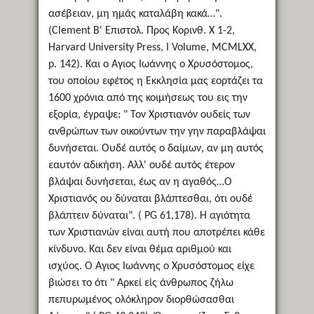
ασέβειαν, μη ημάς καταλάβη κακά…".
(Clement Β' Επιστολ. Προς Κορινθ. Χ 1-2,
Harvard University Press, I Volume, MCMLXX,
p. 142). Και ο Αγιος Ιωάννης ο Χρυσόστομος,
του οποίου εφέτος η Εκκλησία μας εορτάζει τα
1600 χρόνια από της κοιμήσεως του εις την
εξορία, έγραψε: " Τον Χριστιανόν ουδείς των
ανθρώπων των οικούντων την γην παραβλάψαι
δυνήσεται. Ουδέ αυτός ο δαίμων, αν μη αυτός
εαυτόν αδικήση. Αλλ' ουδέ αυτός έτερον
βλάψαι δυνήσεται, έως αν η αγαθός…Ο
Χριστιανός ου δύναται βλάπτεσθαι, ότι ουδέ
βλάπτειν δύναται". ( PG 61,178). Η αγιότητα
των Χριστιανών είναι αυτή που αποτρέπει κάθε
κίνδυνο. Και δεν είναι θέμα αριθμού και
ισχύος. Ο Άγιος Ιωάννης ο Χρυσόστομος είχε
βιώσει το ότι " Αρκεί είς άνθρωπος ζήλω
πεπυρωμένος ολόκληρον διορθώσασθαι