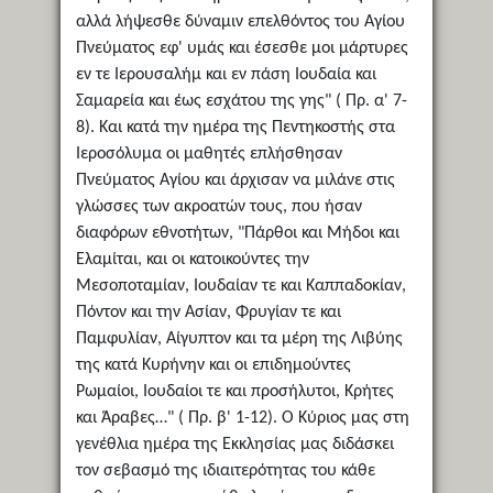
αλλά λήψεσθε δύναμιν επελθόντος του Αγίου
Πνεύματος εφ' υμάς και έσεσθε μοι μάρτυρες
εν τε Ιερουσαλήμ και εν πάση Ιουδαία και
Σαμαρεία και έως εσχάτου της γης" ( Πρ. α' 7-
8). Και κατά την ημέρα της Πεντηκοστής στα
Ιεροσόλυμα οι μαθητές επλήσθησαν
Πνεύματος Αγίου και άρχισαν να μιλάνε στις
γλώσσες των ακροατών τους, που ήσαν
διαφόρων εθνοτήτων, "Πάρθοι και Μήδοι και
Ελαμίται, και οι κατοικούντες την
Μεσοποταμίαν, Ιουδαίαν τε και Καππαδοκίαν,
Πόντον και την Ασίαν, Φρυγίαν τε και
Παμφυλίαν, Αίγυπτον και τα μέρη της Λιβύης
της κατά Κυρήνην και οι επιδημούντες
Ρωμαίοι, Ιουδαίοι τε και προσήλυτοι, Κρήτες
και Άραβες…" ( Πρ. β' 1-12). Ο Κύριος μας στη
γενέθλια ημέρα της Εκκλησίας μας διδάσκει
τον σεβασμό της ιδιαιτερότητας του κάθε