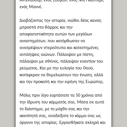
Αντενάουερ, ενός Σουμάν, ενός Ντε Γκάσπερι,
ενός Μοννέ.
Διαβάζοντας την ιστορία, νιώθει δέος κανείς
μπροστά στο θάρρος και την
αποφασιστικότητα αυτών των μεγάλων
αναστημάτων, που κατόρθωσαν να
ανατρέψουν στερεότυπα και κατεστημένες
αντιλήψεις αιώνων. Πάλαιψαν με πίστη,
πάλαιψαν με σθένος, πάλαιψαν εναντίον του
ρεύματος. Και με την ευλογία του Θεού,
κατάφεραν να θεμελιώσουν την ένωση, αλλά
και την προκοπή και την ειρήνη της Ευρώπης.
Μόλις πριν λίγο εορτάσατε τα 50 χρόνια από
την ίδρυση του κόμματός σας. Μέσα σε αυτό
το διάστημα, με το μόχθο σας και την
ικανότητά σας, αναδείξατε το κόμμα σας ως
όργανο της ιστορίας. Εργασθήκατε σκληρά και