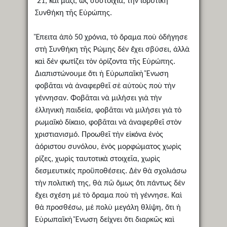
’21, καὶ μαζί, ὡς συστοιχία, τὴν ἱδρυτικὴ
Συνθήκη τῆς Εὐρώπης.
Ἔπειτα ἀπὸ 50 χρόνια, τὸ ὅραμα ποὺ ὁδήγησε
στὴ Συνθήκη τῆς Ρώμης δὲν ἔχει σβύσει, ἀλλὰ
καὶ δὲν φωτίζει τὸν ὁρίζοντα τῆς Εὐρώπης.
Διαπιστώνουμε ὅτι ἡ Εὐρωπαϊκὴ Ἕνωση
φοβᾶται νὰ ἀναφερθεῖ σὲ αὐτοὺς ποὺ τὴν
γέννησαν. Φοβᾶται νὰ μιλήσει γιὰ τὴν
ἑλληνικὴ παιδεία, φοβᾶται νὰ μιλήσει γιὰ τὸ
ρωμαϊκὸ δίκαιο, φοβᾶται νὰ ἀναφερθεῖ στὸν
χριστιανισμό. Προωθεῖ τὴν εἰκόνα ἑνὸς
ἀόριστου συνόλου, ἑνὸς μορφώματος χωρὶς
ρίζες, χωρὶς ταυτοτικὰ στοιχεῖα, χωρὶς
δεσμευτικὲς προϋποθέσεις. Δὲν θὰ σχολιάσω
τὴν πολιτική της, θὰ πῶ ὅμως ὅτι πάντως δὲν
ἔχει σχέση μὲ τὸ ὅραμα ποὺ τὴ γέννησε. Καὶ
θὰ προσθέσω, μὲ πολὺ μεγάλη θλίψη, ὅτι ἡ
Εὐρωπαϊκὴ Ἕνωση δείχνει ὅτι διαρκῶς καὶ