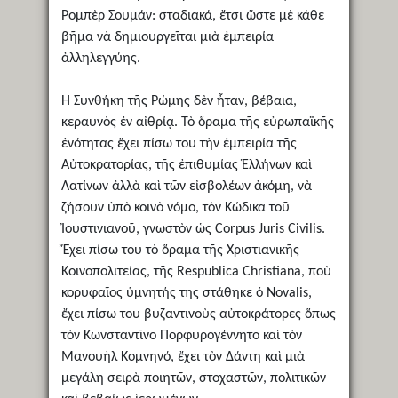
Ρομπὲρ Σουμάν: σταδιακά, ἔτσι ὥστε μὲ κάθε
βῆμα νὰ δημιουργεῖται μιὰ ἐμπειρία
ἀλληλεγγύης.
Ἡ Συνθήκη τῆς Ρώμης δὲν ἦταν, βέβαια,
κεραυνὸς ἐν αἰθρίᾳ. Τὸ ὅραμα τῆς εὐρωπαϊκῆς
ἑνότητας ἔχει πίσω του τὴν ἐμπειρία τῆς
Αὐτοκρατορίας, τῆς ἐπιθυμίας Ἑλλήνων καὶ
Λατίνων ἀλλὰ καὶ τῶν εἰσβολέων ἀκόμη, νὰ
ζήσουν ὑπὸ κοινὸ νόμο, τὸν Κώδικα τοῦ
Ἰουστινιανοῦ, γνωστὸν ὡς Corpus Juris Civilis.
Ἔχει πίσω του τὸ ὅραμα τῆς Χριστιανικῆς
Κοινοπολιτείας, τῆς Respublica Christiana, ποὺ
κορυφαῖος ὑμνητής της στάθηκε ὁ Novalis,
ἔχει πίσω του βυζαντινοὺς αὐτοκράτορες ὅπως
τὸν Κωνσταντῖνο Πορφυρογέννητο καὶ τὸν
Μανουὴλ Κομνηνό, ἔχει τὸν Δάντη καὶ μιὰ
μεγάλη σειρὰ ποιητῶν, στοχαστῶν, πολιτικῶν