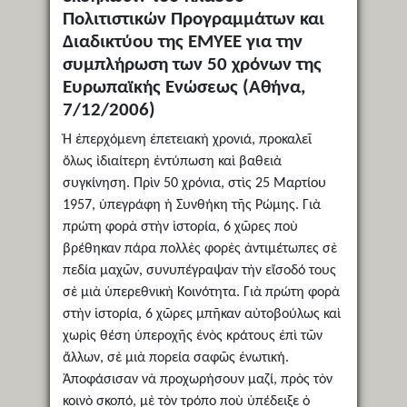
Πολιτιστικών Προγραμμάτων και
Διαδικτύου της ΕΜΥΕΕ για την
συμπλήρωση των 50 χρόνων της
Ευρωπαϊκής Ενώσεως (Αθήνα,
7/12/2006)
Ἡ ἐπερχόμενη ἐπετειακὴ χρονιά, προκαλεῖ
ὅλως ἰδιαίτερη ἐντύπωση καὶ βαθειὰ
συγκίνηση. Πρὶν 50 χρόνια, στὶς 25 Μαρτίου
1957, ὑπεγράφη ἡ Συνθήκη τῆς Ρώμης. Γιὰ
πρώτη φορὰ στὴν ἱστορία, 6 χῶρες ποὺ
βρέθηκαν πάρα πολλὲς φορὲς ἀντιμέτωπες σὲ
πεδία μαχῶν, συνυπέγραψαν τὴν εἴσοδό τους
σὲ μιὰ ὑπερεθνικὴ Κοινότητα. Γιὰ πρώτη φορὰ
στὴν ἱστορία, 6 χῶρες μπῆκαν αὐτοβούλως καὶ
χωρὶς θέση ὑπεροχῆς ἑνὸς κράτους ἐπὶ τῶν
ἄλλων, σὲ μιὰ πορεία σαφῶς ἑνωτική.
Ἀποφάσισαν νὰ προχωρήσουν μαζί, πρὸς τὸν
κοινὸ σκοπό, μὲ τὸν τρόπο ποὺ ὑπέδειξε ὁ