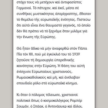
στόχο τους νὰ μετέχουν καὶ ἀντιφασίστες
Γερμανοί. Τὸ πέτυχαν, καὶ ἐκεῖ, μέσα σὲ
συνθῆκες μυστικότητας ἀπερίγραπτης, ἔθεσαν
τὸ θεμέλιο τῆς εὐρωπαϊκῆς ἑνότητας. Πιστεύω
ὅτι αὐτὸ εἶναι ἕνα θαυμαστὸ γεγονός, τὸ ὁποῖο
δὲν θὰ πρέπει νὰ τὸ ξεχνᾶμε ὅταν μιλᾶμε γιὰ
τὴν ἕνωση τῆς Εὐρώπης.
Θὰ ἦταν ἄδικο νὰ μὴν ἀναφερθῶ στὸν Πάπα
Πῖο τὸν ΧΙΙ, ποὺ μὲ ἐγκύκλιό του τὸ 1939
ζητοῦσε τὴ δημιουργία ὑπερεθνικῆς
κοινότητας στὴν Εὐρώπη. Ἡ θέση του αὐτὴ
ἐνίσχυσε Εὐρωπαίους χριστιανούς,
Ρωμαιοκαθολικοὺς καὶ μή, καὶ ἀνέλαβαν
σπουδαῖο ρόλο στὸ εὐρωπαϊκὸ κίνημα.
Κι ὅταν ὁ πόλεμος τέλειωσε, χριστιανοὶ
πολιτικοὶ ὅπως ὁ κοσμοκαλόγερος Ρομπὲρ
Σουμάν, ὁ Σπάακ, ὁ Ἀντενάουερ καὶ ἄλλοι,