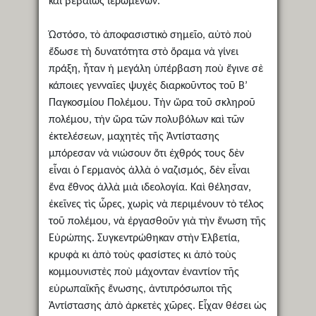
καὶ βεβαίως ἱερωμένων.
Ὡστόσο, τὸ ἀποφασιστικὸ σημεῖο, αὐτὸ ποὺ
ἔδωσε τὴ δυνατότητα στὸ ὅραμα νὰ γίνει
πράξη, ἦταν ἡ μεγάλη ὑπέρβαση ποὺ ἔγινε σὲ
κάποιες γενναῖες ψυχὲς διαρκοῦντος τοῦ Β’
Παγκοσμίου Πολέμου. Τὴν ὥρα τοῦ σκληροῦ
πολέμου, τὴν ὥρα τῶν πολυβόλων καὶ τῶν
ἐκτελέσεων, μαχητὲς τῆς Ἀντίστασης
μπόρεσαν νὰ νιώσουν ὅτι ἐχθρός τους δὲν
εἶναι ὁ Γερμανὸς ἀλλὰ ὁ ναζισμός, δὲν εἶναι
ἕνα ἔθνος ἀλλὰ μιὰ ιδεολογία. Καὶ θέλησαν,
ἐκεῖνες τὶς ὧρες, χωρὶς νὰ περιμένουν τὸ τέλος
τοῦ πολέμου, νὰ ἐργασθοῦν γιὰ τὴν ἕνωση τῆς
Εὐρώπης. Συγκεντρώθηκαν στὴν Ἐλβετία,
κρυφὰ κι ἀπὸ τοὺς φασίστες κι ἀπὸ τοὺς
κομμουνιστὲς ποὺ μάχονταν ἐναντίον τῆς
εὐρωπαϊκῆς ἕνωσης, ἀντιπρόσωποι τῆς
Ἀντίστασης ἀπὸ ἀρκετὲς χῶρες. Εἶχαν θέσει ὡς