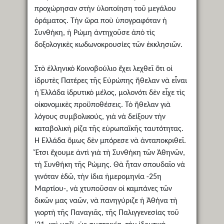
προχώρησαν στὴν ὑλοποίηση τοῦ μεγάλου
ὁράματος. Τὴν ὥρα ποὺ ὑπογραφόταν ἡ
Συνθήκη, ἡ Ρώμη ἀντηχοῦσε ἀπὸ τὶς
δοξολογικὲς κωδωνοκρουσίες τῶν ἐκκλησιῶν.
Στὸ ἑλληνικὸ Κοινοβούλιο ἔχει λεχθεῖ ὅτι οἱ
ἱδρυτὲς Πατέρες τῆς Εὐρώπης ἤθελαν νὰ εἶναι
ἡ Ἑλλάδα ἱδρυτικὸ μέλος, μολονότι δὲν εἶχε τὶς
οἰκονομικὲς προϋποθέσεις. Τὸ ἤθελαν γιὰ
λόγους συμβολικούς, γιὰ νὰ δείξουν τὴν
καταβολικὴ ρίζα τῆς εὐρωπαϊκῆς ταυτότητας.
Ἡ Ἑλλάδα ὅμως δὲν μπόρεσε νὰ ἀνταποκριθεῖ.
Ἔτσι ἔχουμε ἀντὶ γιὰ τὴ Συνθήκη τῶν Ἀθηνῶν,
τὴ Συνθήκη τῆς Ρώμης. Θὰ ἦταν σπουδαῖο νὰ
γινόταν ἐδῶ, τὴν ίδια ἡμερομηνία -25η
Μαρτίου-, νὰ χτυποῦσαν οἱ καμπάνες τῶν
δικῶν μας ναῶν, νὰ πανηγύριζε ἡ Ἀθήνα τὴ
γιορτὴ τῆς Παναγιᾶς, τῆς Παλιγγενεσίας τοῦ