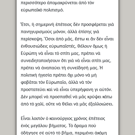
περισσότερο ἀπομακρύνεται ἀπὸ τὸν
εὐρωπαϊκὸ πολιτισμό.
Ἔτσι, ἡ σημερινὴ ἐπέτειος δὲν προσφέρεται γιὰ
πανηγυρισμοὺς μόνον, ἀλλὰ ἐπίσης γιὰ
περίσκεψη. Ὅσοι ἀπὸ μᾶς, ἔστω κι ἂν δὲν εἶναι
ἐνθουσιώδεις εὐρωπαϊστές, θέλουν ὅμως ἡ
Εὐρώπη νὰ εἶναι τὸ σπίτι μας, πρέπει νὰ
συνειδητοποιήσουν ὅτι γιὰ νὰ εἶναι σπίτι μας,
πρέπει νὰ ἀναπαύει τὴ συνείδησή μας. Ἡ
πολιτικὴ ἡγεσία πρέπει ὄχι μόνο νὰ μὴ
φοβᾶται τὸν Εὐρωπαῖο, ἀλλὰ νὰ τὸν
προστατεύει καὶ νὰ εἶναι ὑπερήφανη γι αὐτόν.
Δὲν μπορεῖ νὰ προσπαθεῖ νὰ μᾶς κρύψει κάτω
ἀπὸ τὸ χαλί, οὔτε νὰ θέλει νὰ μᾶς ἐξαλλοιώσει.
Εἶναι λοιπὸν ὁ καινούργιος χρόνος ἐπέτειος
ἑνὸς μεγάλου βήματος. Τὸ ὅραμα ποὺ
ὁδήγησε σὲ αὐτὸ τὸ βῆμα, περιμένει ἀκόμη