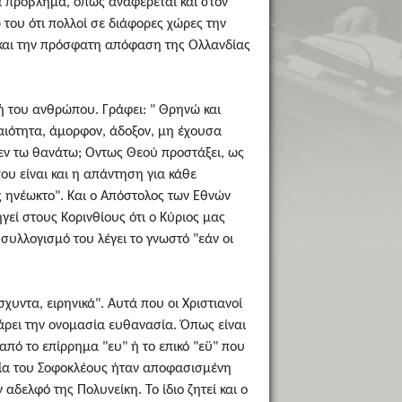
α πρόβλημα, όπως αναφέρεται και στον
 του ότι πολλοί σε διάφορες χώρες την
τά και την πρόσφατη απόφαση της Ολλανδίας
ή του ανθρώπου. Γράφει: " Θρηνώ και
ραιότητα, άμορφον, άδοξον, μη έχουσα
μεν τω θανάτω; Οντως Θεού προστάξει, ως
ου είναι και η απάντηση για κάθε
ς ηνέωκτο". Και ο Απόστολος των Εθνών
εί στους Κορινθίους ότι ο Κύριος μας
 συλλογισμό του λέγει το γνωστό "εάν οι
χυντα, ειρηνικά". Αυτά που οι Χριστιανοί
πάρει την ονομασία ευθανασία. Όπως είναι
 από το επίρρημα "ευ" ή το επικό "εϋ" που
ωδία του Σοφοκλέους ήταν αποφασισμένη
αδελφό της Πολυνείκη. Το ίδιο ζητεί και ο