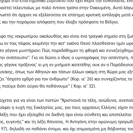
χομε στο Επιστημονικό Συμπόσιο που έχει θέμα την ευθανασία, έν
υσιαστεί τελευταίως με πολύ έντονο τρόπο στην Οικουμένη. Αυτό λόγω
 γνωστό ότι άρχισε να εξελίσσεται σε επίσημη κρατική αντίληψη με
ς και την παρόμοια απόφαση που έλαβε πρόσφατα το Βέλγιο.
φο της νεκρωσίμου ακολουθίας και είναι ένα τραγικό σημείο στη ζω
ω εν τοις τάφοις κειμένην την κατ' εικόνα Θεού πλασθείσαν ημίν ω
ούτο γέγονε μυστήριον; Πώς παρεδόθημεν τη φθορά και συνεζεύχθη
την ανάπαυσιν". Για να δώσει ο ίδιος ο υμνογράφος την απάντηση, π
ς γέγονε πρόξενος' ει μη εν μνήματι κατετέθης ουκ αν ο Παράδεισο
ονίκης, όπως των Αθηνών και τόσων άλλων ακόμη στη Χώρα μας εξηγ
ι "έσχατο εχθρό για τον άνθρωπο" (Κορ. ιε' 26) και συνεχίζοντας το
 πιούμε διότι αύριο θα πεθάνουμε" ( Κορ. ιε' 32).
χεται για να είναι των πιστών "Χριστιανά τα τέλη, ανώδυνα, ανεπαίσ
ράφει η ευχή της Εκκλησίας μας, για τους αρχαίους Ελληνες είχαν 
λέξη που έχει εξελιχθεί σε διεθνή όρο είναι σύνθετη και αποτελείται
αίος, ευγενής" και τη λέξη θάνατος. Η Αντιγόνη στην ομώνυμη τραγ
 97), δηλαδή να πεθάνει έντιμα, και όχι ατιμασμένη μη θάβοντας τον 