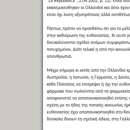
"La Repubblica", 2.04.2002, p. 12). Είναι 
εκκοσμικεύθηκαν οι Ολλανδοί και όσοι έχου
είναι όχι λύση αξιοπρέπειας αλλά αντιθέτ
Πάντως πρέπει να προσθέσω ότι για το μέλλ
στην καθιέρωση της ευθανασίας. Κι αυτό γ
διευκολύνονται σχέδια ανόμων συμφερόντων κ
πετυχημένοι. Διότι τελικά η από την κοινων
απανθρωπιά.
Μέχρι σήμερα κι εκτός από την Ολλανδία κ
Αυστραλία, η Ιαπωνία, η Γερμανία, η Δανία
κάθε Πολιτείας να επιτρέψει ή όχι την ευ
φάρμακα που πωλούνται από τα φαρμακεία κ
αποφασιστεί να αποποινικοποιηθεί επίσης
σχέση με το ήθος της τοπικής κοινωνίας ή
ευθανασίας έχει αποποινικοποιηθεί στο Κα
δύσκολα δίνουν τη σχετική άδεια, στη Γαλ