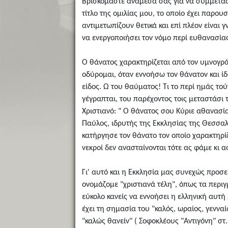
Βρισκόμαστε ανάμεσα σας για να συμμετάσ
τίτλο της ομιλίας μου, το οποίο έχει παρο
αντιμετωπίζουν θετικά και επί πλέον είναι
να ενεργοποιήσει τον νόμο περί ευθανασία
Ο θάνατος χαρακτηρίζεται από τον υμνογρά
οδύρομαι, όταν εννοήσω τον θάνατον και ίδ
είδος. Ω του θαύματος! Τι το περί ημάς τ
γέγραπται, του παρέχοντος τοις μεταστάσι 
Χριστιανό: " Ο θάνατος σου Κύριε αθανασία
Παύλος, ιδρυτής της Εκκλησίας της Θεσσαλ
κατήργησε τον θάνατο τον οποίο χαρακτηρίζε
νεκροί δεν ανασταίνονται τότε ας φάμε κι ας
Γι' αυτό και η Εκκλησία μας συνεχώς προσεύ
ονομάζομε "χριστιανά τέλη", όπως τα περιγ
εύκολο κανείς να εννοήσει η ελληνική αυτή 
έχει τη σημασία του "καλός, ωραίος, γενν
"καλώς θανείν" ( Σοφοκλέους "Αντιγόνη" στ.