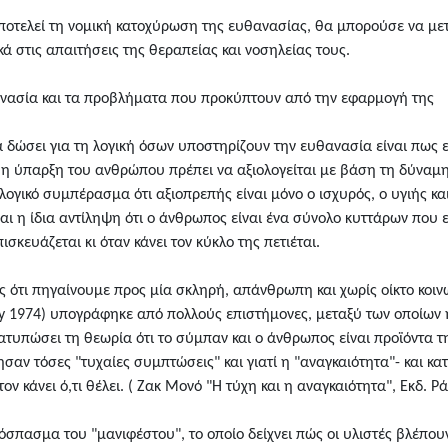
ποτελεί τη νομική κατοχύρωση της ευθανασίας, θα μπορούσε να μετ
 στις απαιτήσεις της θεραπείας και νοσηλείας τους.
θανασία και τα προβλήματα που προκύπτουν από την εφαρμογή της
να δώσει για τη λογική όσων υποστηρίζουν την ευθανασία είναι πως
τι η ύπαρξη του ανθρώπου πρέπει να αξιολογείται με βάση τη δύναμ
λογικό συμπέρασμα ότι αξιοπρεπής είναι μόνο ο ισχυρός, ο υγιής και
αι η ίδια αντίληψη ότι ο άνθρωπος είναι ένα σύνολο κυττάρων που 
σκευάζεται κι όταν κάνει τον κύκλο της πετιέται.
ς ότι πηγαίνουμε προς μία σκληρή, απάνθρωπη και χωρίς οίκτο κοινω
uly 1974) υπογράφηκε από πολλούς επιστήμονες, μεταξύ των οποίων 
ιατυπώσει τη θεωρία ότι το σύμπαν και ο άνθρωπος είναι προϊόντα τ
αν τόσες "τυχαίες συμπτώσεις" και γιατί η "αναγκαιότητα"- και κα
ον κάνει ό,τι θέλει. ( Ζακ Μονό "Η τύχη και η αναγκαιότητα", Εκδ. 
ασμα του "μανιφέστου", το οποίο δείχνει πώς οι υλιστές βλέπουν τ