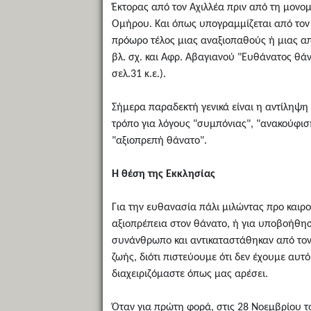
Έκτορας από τον Αχιλλέα πριν από τη μονομ
Ομήρου. Και όπως υπογραμμίζεται από τον T
πρόωρο τέλος μιας αναξιοπαθούς ή μιας απ
βλ. σχ. και Αφρ. Αβαγιανού "Ευθάνατος θάν
σελ.31 κ.ε.).
Σήμερα παραδεκτή γενικά είναι η αντίληψη 
τρόπο για λόγους "συμπόνιας", "ανακούφιση
"αξιοπρεπή θάνατο".
Η θέση της Εκκλησίας
Για την ευθανασία πάλι μιλώντας προ καιρο
αξιοπρέπεια στον θάνατο, ή για υποβοήθησ
συνάνθρωπο και αντικαταστάθηκαν από τον 
ζωής, διότι πιστεύουμε ότι δεν έχουμε αυτό 
διαχειριζόμαστε όπως μας αρέσει.
Όταν για πρώτη φορά, στις 28 Νοεμβρίου τ