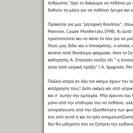
άνθρωπος "έχει το δικαίωμα να πεθάνει με 
δοθούν τα μέσα για να πεθάνει ήσυχα και ε
Πρόκειται για μια "ρητορική θανάτου", όπως
Piemme, Casale Monferrato,1998). Κι αυτό 
προστατεύσει και να κάνει το παν για να μ
Θεού μας δίδει και ο Ιπποκράτης, ο οποίος
κανένα ποτέ θανάσιμο φάρμακο, όταν το ζη
καθηγητής Α. Σπανιόλο τονίζει ότι " η έννο
είναι ποτέ ιατρική πράξη" ( A. Spagnolo, Per
Πολλοί ιατροί σε όλο τον κόσμο έχουν την
κατάργηση τους! Διότι ακόμη και από ιατρ
και σ' αυτήν την εμπειρία. Μία έρευνα του
μόνο από την επιθυμία του να πεθάνει, αλλ
απογοήτευση από την εξασθένηση των φυσικ
ένα από αυτά ή και τα τρία αντιμετωπίζοντ
δεν θα ωδηγείτο στο να ζητήσει την ευθανα