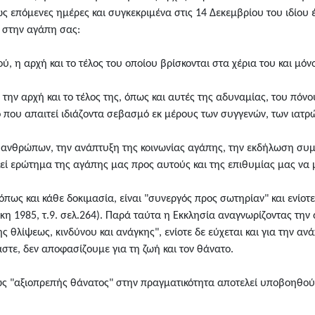
ς επόμενες ημέρες και συγκεκριμένα στις 14 Δεκεμβρίου του ιδίου 
 στην αγάπη σας:
 η αρχή και το τέλος του οποίου βρίσκονται στα χέρια του και μόνον
 την αρχή και το τέλος της, όπως και αυτές της αδυναμίας, του πόν
 που απαιτεί ιδιάζοντα σεβασμό εκ μέρους των συγγενών, των ιατρώ
ν ανθρώπων, την ανάπτυξη της κοινωνίας αγάπης, την εκδήλωση συμ
ί ερώτημα της αγάπης μας προς αυτούς και της επιθυμίας μας να μ
ως και κάθε δοκιμασία, είναι "συνεργός προς σωτηρίαν" και ενίοτε 
κη 1985, τ.9. σελ.264). Παρά ταύτα η Εκκλησία αναγνωρίζοντας τη
θλίψεως, κινδύνου και ανάγκης", ενίοτε δε εύχεται και για την αν
τε, δεν αποφασίζουμε για τη ζωή και τον θάνατο.
 ως "αξιοπρεπής θάνατος" στην πραγματικότητα αποτελεί υποβοηθ