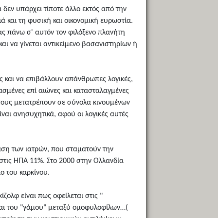
 δεν υπάρχει τίποτε άλλο εκτός από την
ά και τη φυσική και οικονομική ευρωστία.
ας πάνω σ' αυτόν τον φιλόξενο πλανήτη
 και να γίνεται αντικείμενο βασανιστηρίων ή
ίες και να επιβάλλουν απάνθρωπες λογικές,
μασμένες επί αιώνες και κατασταλαγμένες
 τους μετατρέπουν σε σύνολα κινουμένων
ίναι ανησυχητικά, αφού οι λογικές αυτές
φαση των ιατρών, που σταματούν την
 στις ΗΠΑ 11%. Στο 2000 στην Ολλανδία
ο του καρκίνου.
ζολφ είναι πως οφείλεται στις "
ν και του "γάμου" μεταξύ ομοφυλοφίλων…(