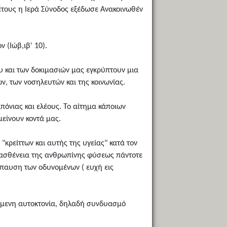
έτους η Ιερά Σύνοδος εξέδωσε Ανακοινωθέν
 (Ιώβ,ιβ' 10).
ου και των δοκιμασιών μας εγκρύπτουν μια
ν, των νοσηλευτών και της κοινωνίας.
πόνιας και ελέους. Το αίτημα κάποιων
είνουν κοντά μας.
"κρείττων και αυτής της υγείας" κατά τον
ν ασθένεια της ανθρωπίνης φύσεως πάντοτε
άπαυση των οδυνομένων ( ευχή εις
ούμενη αυτοκτονία, δηλαδή συνδυασμό