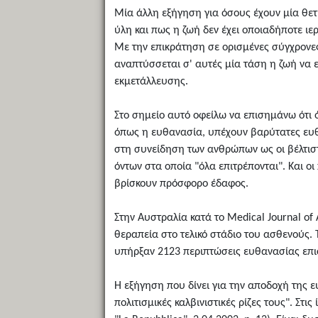
Μία άλλη εξήγηση για όσους έχουν μία θετι
ύλη και πως η ζωή δεν έχει οποιαδήποτε ιε
Με την επικράτηση σε ορισμένες σύγχρονες
αναπτύσσεται σ' αυτές μία τάση η ζωή να ευ
εκμετάλλευσης.
Στο σημείο αυτό οφείλω να επισημάνω ότι όσ
όπως η ευθανασία, υπέχουν βαρύτατες ευθύν
στη συνείδηση των ανθρώπων ως οι βέλτιστ
όντων στα οποία "όλα επιτρέπονται". Και ο
βρίσκουν πρόσφορο έδαφος.
Στην Αυστραλία κατά το Medical Journal o
θεραπεία στο τελικό στάδιο του ασθενούς. 
υπήρξαν 2123 περιπτώσεις ευθανασίας επισ
Η εξήγηση που δίνει για την αποδοχή της 
πολιτισμικές καλβινιστικές ρίζες τους". Στ