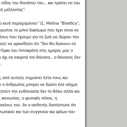
 είδος του θανάτου του… και πρέπει να του
κή μέλλοντος".
 κενό περιεχομένου" (L. Melina "Bioetica",
θρωπος το μόνο δικαίωμα που έχει είναι να
ρέους που έχουμε για τη ζωή ως δώρου του
ρούς να ορκισθούν ότι "δεν θα δώσουν σε
 Ορκο του Ιπποκράτη στις ημέρες μας ο
και όχι να σκορπά τον θάνατο… ο θάνατος δεν
.
 από αυτούς σημαίνει ήττα τους και
ού ο άνθρωπος μπορεί να δώσει ένα νόημα
ητούν την ευθανασία δεν το θέλει απλά και
 κοινωνίας: ο φυσικός πόνος, η
είους του. Αν ο ασθενής διαπίστωνε ότι
οσωπικού και των συγγενών και φίλων του