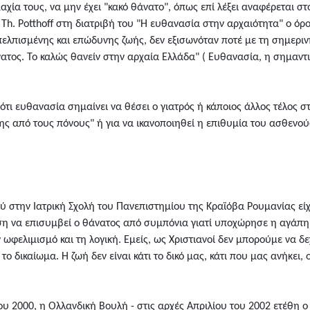
αχία τους, να μην έχει "κακό θάνατο", όπως επί λέξει αναφέρεται στ
h. Potthoff στη διατριβή του "Η ευθανασία στην αρχαιότητα" ο όρο
ελπισμένης και επώδυνης ζωής, δεν εξισωνόταν ποτέ με τη σημερινή
ατος. Το καλώς θανείν στην αρχαία Ελλάδα" ( Ευθανασία, η σημαντι
ότι ευθανασία σημαίνει να θέσει ο γιατρός ή κάποιος άλλος τέλος 
ς από τους πόνους" ή για να ικανοποιηθεί η επιθυμία του ασθενούς
ύ στην Ιατρική Σχολή του Πανεπιστημίου της Κραϊόβα Ρουμανίας είχ
η να επισυμβεί ο θάνατος από συμπόνια γιατί υποχώρησε η αγάπη κ
ωφελιμισμό και τη λογική. Εμείς, ως Χριστιανοί δεν μπορούμε να 
το δικαίωμα. Η ζωή δεν είναι κάτι το δικό μας, κάτι που μας ανήκει,
ου 2000, η Ολλανδική Βουλή - στις αρχές Απριλίου του 2002 ετέθη 