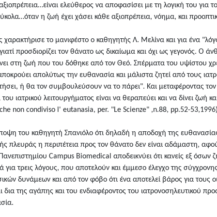
αξιοπρέπεια…είναι ελεύθερος να αποφασίσει με τη λογική του για το
ύκολα…όταν η ζωή έχει χάσει κάθε αξιοπρέπεια, νόημα, και προοπτι
 χαρακτήρισε το μανιφέστο ο καθηγητής Λ. Μελίνα και για ένα "λόγο
γιατί προσδιορίζει τον θάνατο ως δικαίωμα και όχι ως γεγονός. Ο άν
είνει στη ζωή που του δόθηκε από τον Θεό. Σπέρματα του υψίστου χ
 αποκρούει απολύτως την ευθανασία και μάλιστα ζητεί από τους ιατ
τήσει, ή θα τον συμβουλεύσουν να το πάρει". Και μεταφέροντας τον
ια του ιατρικού λειτουργήματος είναι να θεραπεύει και να δίνει ζωή 
che non condiviso l' eutanasia, per. "Le Scienze" ,n.88, pp.52-53,1996)
 άποψη του καθηγητή Σπανιόλο ότι δηλαδή η αποδοχή της ευθανασίας
ικής πλευράς η περιπέτεια προς τον θάνατο δεν είναι αδάμαστη, αφ
 Πανεπιστημίου Campus Biomedical αποδεικνύει ότι κανείς εξ όσων ζ
ά για τρεις λόγους, που αποτελούν και έμμεσο έλεγχο της σύγχρονης
ών δυνάμεων και από τον φόβο ότι ένα αποτελεί βάρος για τους οικ
αι δια της αγάπης και του ενδιαφέροντος του ιατρονοσηλευτικού πρ
σία.