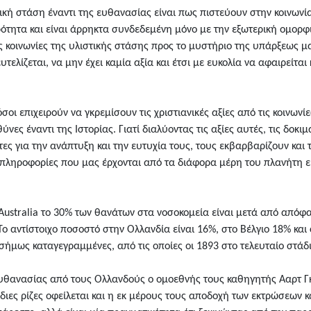
κή στάση έναντι της ευθανασίας είναι πως πιστεύουν στην κοινωνία
ρότητα και είναι άρρηκτα συνδεδεμένη μόνο με την εξωτερική ομορφι
 κοινωνίες της υλιστικής στάσης προς το μυστήριο της υπάρξεως μ
τελίζεται, να μην έχει καμία αξία και έτσι με ευκολία να αφαιρείται
οι επιχειρούν να γκρεμίσουν τις χριστιανικές αξίες από τις κοινων
ες έναντι της Ιστορίας. Γιατί διαλύοντας τις αξίες αυτές, τις δοκι
ες για την ανάπτυξη και την ευτυχία τους, τους εκβαρβαρίζουν και
ι πληροφορίες που μας έρχονται από τα διάφορα μέρη του πλανήτη ε
f Australia το 30% των θανάτων στα νοσοκομεία είναι μετά από από
Το αντίστοιχο ποσοστό στην Ολλανδία είναι 16%, στο Βέλγιο 18% και
ήμως καταγεγραμμένες, από τις οποίες οι 1893 στο τελευταίο στάδι
ευθανασίας από τους Ολλανδούς ο ομοεθνής τους καθηγητής Ααρτ Γκί
ις ίδιες ρίζες οφείλεται και η εκ μέρους τους αποδοχή των εκτρώσεω