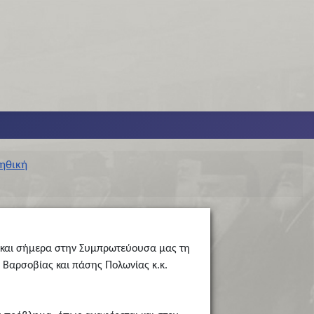
οηθική
ι και σήμερα στην Συμπρωτεύουσα μας τη
Βαρσοβίας και πάσης Πολωνίας κ.κ.