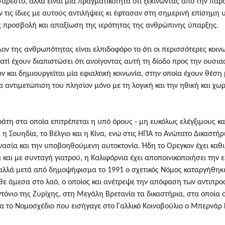
δυσάρεστο, αλλά είναι μία πραγματικότητα ότι ξεκινώντας από την π
ν τις ίδιες με αυτούς αντιλήψεις κι έφτασαν στη σημερινή επίσημη
ως προσβολή και απαξίωση της ιερότητας της ανθρώπινης ύπαρξης.
ον της ανθρωπότητας είναι ελπιδοφόρο το ότι οι περισσότερες κοινω
ιατί έχουν διαπιστώσει ότι ανοίγοντας αυτή τη δίοδο προς την ουσ
αι δημιουργείται μία εφιαλτική κοινωνία, στην οποία έχουν θέση μό
ία αντιμετώπιση του πλησίον μόνο με τη λογική και την ηθική και χω
ράτη στα οποία επιτρέπεται η υπό όρους - μη ευκόλως ελέγξιμους κ
, η Σουηδία, το Βέλγιο και η Κίνα, ενώ στις ΗΠΑ το Ανώτατο Δικαστ
θανασία και την υποβοηθούμενη αυτοκτονία. Ήδη το Ορεγκον έχει κα
αι με συνταγή γιατρού, η Καλιφόρνια έχει αποποινικοποιήσει την ε
 αλλά μετά από δημοψήφισμα το 1991 ο σχετικός Νόμος καταργήθηκε
ρθε άμεσα στο λαό, ο οποίος και ανέτρεψε την απόφαση των αντιπρ
ντόνιο της Ζυρίχης, στη Μεγάλη Βρετανία τα δικαστήρια, στα οποία
λία το Νομοσχέδιο που εισήγαγε στο Γαλλικό Κοινοβούλιο ο Μπερνάρ