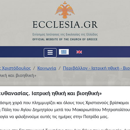
Επιλέξτε τη γλώσσα σας
ς Χριστόδουλος
Κοινωνία
Περιβάλλον - Ιατρική ηθική - Βι
ική και βιοηθική»
ευθανασίας. Ιατρική ηθική και βιοηθική»
άσιμη χαρά που πλημμυρίζει και όλους τους Χριστιανούς βρίσκομα
η Πόλη του Αγίου Δημητρίου μετά του Μακαριωτάτου Μητροπολίτου 
λογία να φιλοξενούμε αυτές τις ημέρες στην Πατρίδα μας.