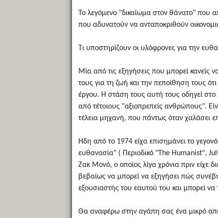
Το λεγόμενο "δικαίωμα στον θάνατο" που α
που αδυνατούν να ανταποκριθούν οικονομικά
Τι υποστηρίζουν οι υλόφρονες για την ευ
Μία από τις εξηγήσεις που μπορεί κανείς 
τους για τη ζωή και την πεποίθηση τους ό
έργου. Η στάση τους αυτή τους οδηγεί στο 
από τέτοιους "αξιοπρεπείς ανθρώπους". Είν
τέλεια μηχανή, που πάντως όταν χαλάσει επι
Ηδη από το 1974 είχα επισημάνει το γεγονό
ευθανασία" ( Περιοδικό "The Humanist", J
Ζακ Μονό, ο οποίος λίγα χρόνια πριν είχε δ
βεβαίως να μπορεί να εξηγήσει πώς συνέβησ
εξουσιαστής του εαυτού του και μπορεί να τ
Θα αναφέρω στην αγάπη σας ένα μικρό απόσπ