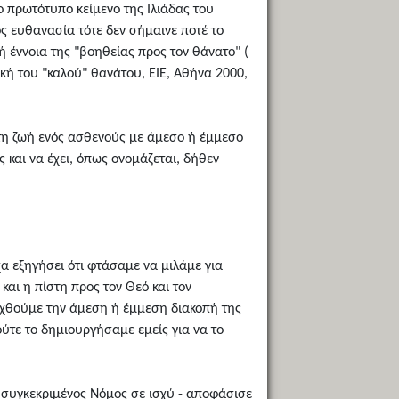
ο πρωτότυπο κείμενο της Ιλιάδας του
ς ευθανασία τότε δεν σήμαινε ποτέ το
 έννοια της "βοηθείας προς τον θάνατο" (
κή του "καλού" θανάτου, ΕΙΕ, Αθήνα 2000,
στη ζωή ενός ασθενούς με άμεσο ή έμμεσο
 και να έχει, όπως ονομάζεται, δήθεν
α εξηγήσει ότι φτάσαμε να μιλάμε για
αι η πίστη προς τον Θεό και τον
δεχθούμε την άμεση ή έμμεση διακοπή της
 ούτε το δημιουργήσαμε εμείς για να το
ο συγκεκριμένος Νόμος σε ισχύ - αποφάσισε