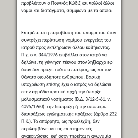
προβλέπουν ο Ποινικός Κώδιξ και πολλοί άλλοι
νόμοι και διατάγματα, σύμφωνα με τα οποία:
Επιτρέπεται η παραβίαση του απορρήτου όταν
συντρέχει περίπτωση νομίμου ενεργείας του
ιατρού προς εκπλήρωσιν άλλου καθήκοντος.
Π.χ. ο ν. 344/1976 επιβάλλει στον ιατρό να
δηλώνει τη γέννηση τέκνου στον ληξίαρχο εφ’
όσον δεν πράξει τούτο ο πατέρας, ως και τον
θάνατο οιουδήποτε ανθρώπου. Βασική
υποχρέωση επίσης έχει ο ιατρός να δηλώσει
στην αρμόδια κρατική αρχή την ύπαρξη
μολυσματικού νοσήματος (Β.Δ. 3/12-5-61, ν.
4095/1960), την διάπραξη ή την απόπειρα
διαπράξεως εγκληματικής πράξεως (άρθρο 232
Π.Κ.). Το απόρρητο, ως προελέχθη, δεν
περιλαμβάνει και τις επιστημονικές
ανακοινώσεις, εφ’ όσον τηρείται η ανωνυμία