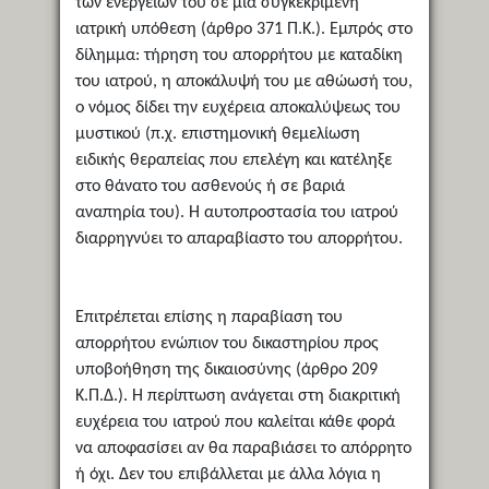
των ενεργειών του σε μια συγκεκριμένη
ιατρική υπόθεση (άρθρο 371 Π.Κ.). Εμπρός στο
δίλημμα: τήρηση του απορρήτου με καταδίκη
του ιατρού, η αποκάλυψή του με αθώωσή του,
ο νόμος δίδει την ευχέρεια αποκαλύψεως του
μυστικού (π.χ. επιστημονική θεμελίωση
ειδικής θεραπείας που επελέγη και κατέληξε
στο θάνατο του ασθενούς ή σε βαριά
αναπηρία του). Η αυτοπροστασία του ιατρού
διαρρηγνύει το απαραβίαστο του απορρήτου.
Επιτρέπεται επίσης η παραβίαση του
απορρήτου ενώπιον του δικαστηρίου προς
υποβοήθηση της δικαιοσύνης (άρθρο 209
Κ.Π.Δ.). Η περίπτωση ανάγεται στη διακριτική
ευχέρεια του ιατρού που καλείται κάθε φορά
να αποφασίσει αν θα παραβιάσει το απόρρητο
ή όχι. Δεν του επιβάλλεται με άλλα λόγια η