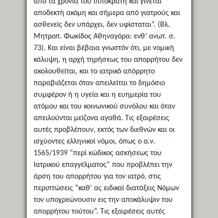
από τα χρόνια του Ιπποκράτη και γίνεται
αποδεκτή ακόμη και σήμερα από γιατρούς και
ασθενείς δεν υπάρχει, δεν υφίσταται”. (Βλ.
Μητροπ. Φωκίδος Αθηναγόρα: ενθ’ ανωτ. σ.
73). Και είναι βέβαια γνωστόν ότι, με νομική
κάλυψη, η αρχή τηρήσεως του απορρήτου δεν
ακολουθείται, και το ιατρικό απόρρητο
παραβιάζεται όταν απειλείται το δημόσιο
συμφέρον ή η υγεία και η ευημερία του
ατόμου και του κοινωνικού συνόλου και όταν
απειλούνται μείζονα αγαθά. Τις εξαιρέσεις
αυτές προβλέπουν, εκτός των διεθνών και οι
ισχύοντες ελληνικοί νόμοι, όπως ο α.ν.
1565/1939 “περί κώδικος ασκήσεως του
Ιατρικού επαγγέλματος” που προβλέπει την
άρση του απορρήτου για τον ιατρό, στις
περιπτώσεις “καθ’ ας ειδικαί διατάξεις Νόμων
τον υποχρεώνουσιν εις την αποκάλυψιν του
απορρήτου τούτου”. Τις εξαιρέσεις αυτές