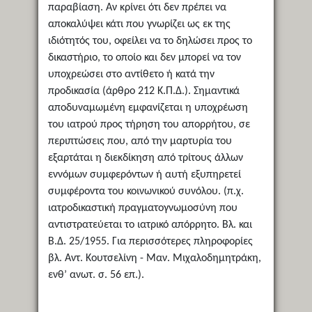
παραβίαση. Αν κρίνει ότι δεν πρέπει να
αποκαλύψει κάτι που γνωρίζει ως εκ της
ιδιότητός του, οφείλει να το δηλώσει προς το
δικαστήριο, το οποίο και δεν μπορεί να τον
υποχρεώσει στο αντίθετο ή κατά την
προδικασία (άρθρο 212 Κ.Π.Δ.). Σημαντικά
αποδυναμωμένη εμφανίζεται η υποχρέωση
του ιατρού προς τήρηση του απορρήτου, σε
περιπτώσεις που, από την μαρτυρία του
εξαρτάται η διεκδίκηση από τρίτους άλλων
εννόμων συμφερόντων ή αυτή εξυπηρετεί
συμφέροντα του κοινωνικού συνόλου. (π.χ.
ιατροδικαστική πραγματογνωμοσύνη που
αντιστρατεύεται το ιατρικό απόρρητο. Βλ. και
Β.Δ. 25/1955. Για περισσότερες πληροφορίες
βλ. Αντ. Κουτσελίνη - Μαν. Μιχαλοδημητράκη,
ενθ’ ανωτ. σ. 56 επ.).