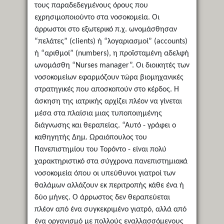
τους παραδεδεγμένους όρους που
εχρησιμοποιούντο στα νοσοκομεία. Οι
άρρωστοι στο εξωτερικό π.χ. ωνομάσθησαν
“πελάτες” (clients) ή “λογαριασμοί” (accounts)
ή “αριθμοί” (numbers), η προϊσταμένη αδελφή
ωνομάσθη “Nurses manager”. Οι διοικητές των
νοσοκομείων εφαρμόζουν τώρα βιομηχανικές
στρατηγικές που αποσκοπούν στο κέρδος. Η
άσκηση της ιατρικής αρχίζει πλέον να γίνεται
μέσα στα πλαίσια μιας τυποποιημένης
διάγνωσης και θεραπείας. “Αυτό - γράφει ο
καθηγητής Δημ. Ωραιόπουλος του
Πανεπιστημίου του Τορόντο - είναι πολύ
χαρακτηριστικό στα σύγχρονα πανεπιστημιακά
νοσοκομεία όπου οι υπεύθυνοι γιατροί των
θαλάμων αλλάζουν εκ περιτροπής κάθε ένα ή
δύο μήνες. Ο άρρωστος δεν θεραπεύεται
πλέον από ένα συγκεκριμένο γιατρό, αλλά από
ένα οργανισμό με πολλούς εναλλασσόμενους