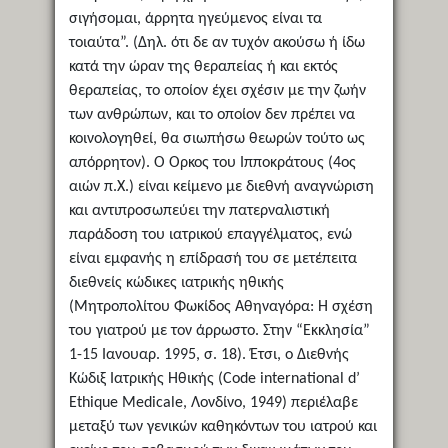
σιγήσομαι, άρρητα ηγεύμενος είναι τα
τοιαύτα”. (Δηλ. ότι δε αν τυχόν ακούσω ή ίδω
κατά την ώραν της θεραπείας ή και εκτός
θεραπείας, το οποίον έχει σχέσιν με την ζωήν
των ανθρώπων, και το οποίον δεν πρέπει να
κοινολογηθεί, θα σιωπήσω θεωρών τούτο ως
απόρρητον). Ο Όρκος του Ιπποκράτους (4ος
αιών π.Χ.) είναι κείμενο με διεθνή αναγνώριση
και αντιπροσωπεύει την πατερναλιστική
παράδοση του ιατρικού επαγγέλματος, ενώ
είναι εμφανής η επίδρασή του σε μετέπειτα
διεθνείς κώδικες ιατρικής ηθικής
(Μητροπολίτου Φωκίδος Αθηναγόρα: Η σχέση
του γιατρού με τον άρρωστο. Στην “Εκκλησία”
1-15 Ιανουαρ. 1995, σ. 18). Έτσι, ο Διεθνής
Κώδιξ Ιατρικής Ηθικής (Code international d’
Ethique Medicale, Λονδίνο, 1949) περιέλαβε
μεταξύ των γενικών καθηκόντων του ιατρού και