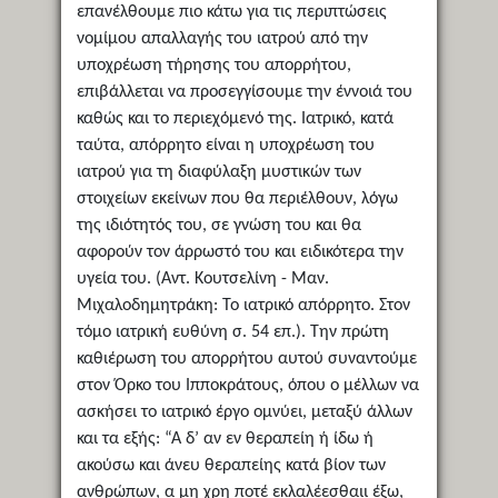
επανέλθουμε πιο κάτω για τις περιπτώσεις
νομίμου απαλλαγής του ιατρού από την
υποχρέωση τήρησης του απορρήτου,
επιβάλλεται να προσεγγίσουμε την έννοιά του
καθώς και το περιεχόμενό της. Ιατρικό, κατά
ταύτα, απόρρητο είναι η υποχρέωση του
ιατρού για τη διαφύλαξη μυστικών των
στοιχείων εκείνων που θα περιέλθουν, λόγω
της ιδιότητός του, σε γνώση του και θα
αφορούν τον άρρωστό του και ειδικότερα την
υγεία του. (Αντ. Κουτσελίνη - Μαν.
Μιχαλοδημητράκη: Το ιατρικό απόρρητο. Στον
τόμο ιατρική ευθύνη σ. 54 επ.). Την πρώτη
καθιέρωση του απορρήτου αυτού συναντούμε
στον Όρκο του Ιπποκράτους, όπου ο μέλλων να
ασκήσει το ιατρικό έργο ομνύει, μεταξύ άλλων
και τα εξής: “Α δ’ αν εν θεραπείη ή ίδω ή
ακούσω και άνευ θεραπείης κατά βίον των
ανθρώπων, α μη χρη ποτέ εκλαλέεσθαιι έξω,