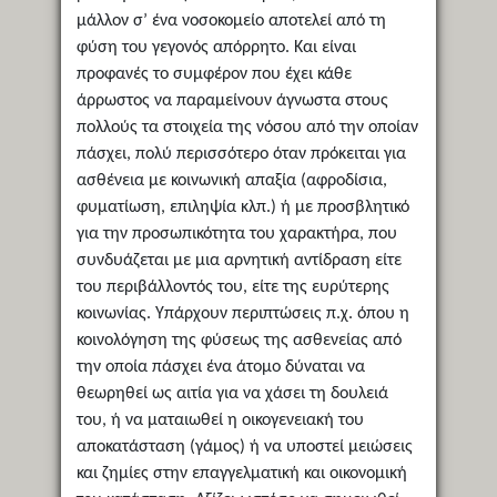
μάλλον σ’ ένα νοσοκομείο αποτελεί από τη
φύση του γεγονός απόρρητο. Και είναι
προφανές το συμφέρον που έχει κάθε
άρρωστος να παραμείνουν άγνωστα στους
πολλούς τα στοιχεία της νόσου από την οποίαν
πάσχει, πολύ περισσότερο όταν πρόκειται για
ασθένεια με κοινωνική απαξία (αφροδίσια,
φυματίωση, επιληψία κλπ.) ή με προσβλητικό
για την προσωπικότητα του χαρακτήρα, που
συνδυάζεται με μια αρνητική αντίδραση είτε
του περιβάλλοντός του, είτε της ευρύτερης
κοινωνίας. Υπάρχουν περιπτώσεις π.χ. όπου η
κοινολόγηση της φύσεως της ασθενείας από
την οποία πάσχει ένα άτομο δύναται να
θεωρηθεί ως αιτία για να χάσει τη δουλειά
του, ή να ματαιωθεί η οικογενειακή του
αποκατάσταση (γάμος) ή να υποστεί μειώσεις
και ζημίες στην επαγγελματική και οικονομική