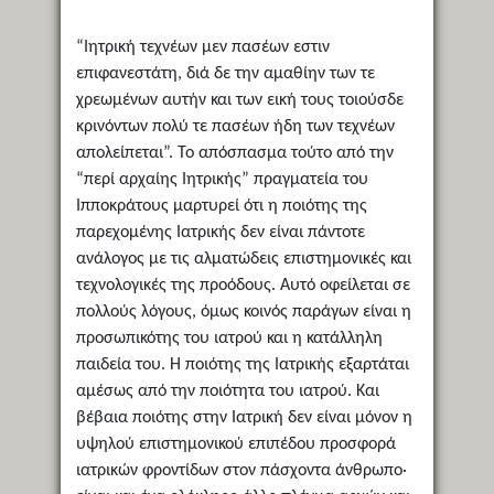
“Ιητρική τεχνέων μεν πασέων εστιν
επιφανεστάτη, διά δε την αμαθίην των τε
χρεωμένων αυτήν και των εική τους τοιούσδε
κρινόντων πολύ τε πασέων ήδη των τεχνέων
απολείπεται”. Το απόσπασμα τούτο από την
“περί αρχαίης Ιητρικής” πραγματεία του
Ιπποκράτους μαρτυρεί ότι η ποιότης της
παρεχομένης Ιατρικής δεν είναι πάντοτε
ανάλογος με τις αλματώδεις επιστημονικές και
τεχνολογικές της προόδους. Αυτό οφείλεται σε
πολλούς λόγους, όμως κοινός παράγων είναι η
προσωπικότης του ιατρού και η κατάλληλη
παιδεία του. Η ποιότης της Ιατρικής εξαρτάται
αμέσως από την ποιότητα του ιατρού. Και
βέβαια ποιότης στην Ιατρική δεν είναι μόνον η
υψηλού επιστημονικού επιπέδου προσφορά
ιατρικών φροντίδων στον πάσχοντα άνθρωπο·