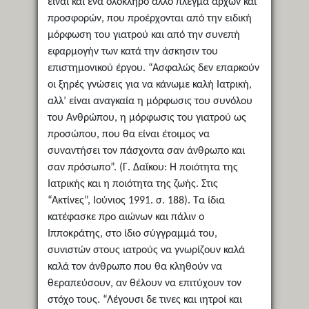
είναι και ένα ολόκληρο άλλο πλέγμα αρχών και
προσφορών, που προέρχονται από την ειδική
μόρφωση του γιατρού και από την συνεπή
εφαρμογήν των κατά την άσκησιν του
επιστημονικού έργου. “Ασφαλώς δεν επαρκούν
οι ξηρές γνώσεις για να κάνωμε καλή Ιατρική,
αλλ’ είναι αναγκαία η μόρφωσις του συνόλου
του Ανθρώπου, η μόρφωσις του γιατρού ως
προσώπου, που θα είναι έτοιμος να
συναντήσει τον πάσχοντα σαν άνθρωπο και
σαν πρόσωπο”. (Γ. Δαΐκου: Η ποιότητα της
Ιατρικής και η ποιότητα της ζωής. Στις
“Ακτίνες”, Ιούνιος 1991. σ. 188). Τα ίδια
κατέφασκε προ αιώνων και πάλιν ο
Ιπποκράτης, στο ίδιο σύγγραμμά του,
συνιστών στους ιατρούς να γνωρίζουν καλά
καλά τον άνθρωπο που θα κληθούν να
θεραπεύσουν, αν θέλουν να επιτύχουν τον
στόχο τους. “Λέγουσι δε τινες και ιητροί και