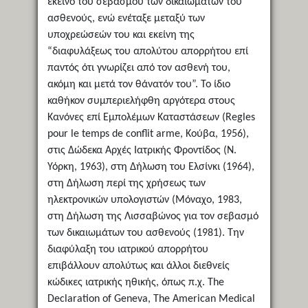
εκείνο του σεβασμού των δικαιωμάτων του
ασθενούς, ενώ ενέταξε μεταξύ των
υποχρεώσεών του και εκείνη της
“διαφυλάξεως του απολύτου απορρήτου επί
παντός ότι γνωρίζει από τον ασθενή του,
ακόμη και μετά τον θάνατόν του”. Το ίδιο
καθήκον συμπεριελήφθη αργότερα στους
Κανόνες επί Εμπολέμων Καταστάσεων (Regles
pour le temps de conflit arme, Κούβα, 1956),
στις Δώδεκα Αρχές Ιατρικής Φροντίδος (Ν.
Υόρκη, 1963), στη Δήλωση του Ελσίνκι (1964),
στη Δήλωση περί της χρήσεως των
ηλεκτρονικών υπολογιστών (Μόναχο, 1983,
στη Δήλωση της Λισσαβώνος για τον σεβασμό
των δικαιωμάτων του ασθενούς (1981). Την
διαφύλαξη του ιατρικού απορρήτου
επιβάλλουν απολύτως και άλλοι διεθνείς
κώδικες ιατρικής ηθικής, όπως π.χ. The
Declaration of Geneva, The American Medical