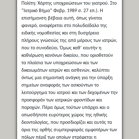
Πολίτη: Χάρτης υποχρεώσεων του γιατρού. Στο
“Ιατρικό Βήμα” Φεβρ. 1989 σ. 27 επ.). Η
επισήμανση βέβαια αυτή, όπως γίνεται
φανερό, αναφέρεται στο πολυδαίδαλο της
ειδικής νομοθεσίας και στη δυσχέρεια
πλήρους γνώσεώς της από μέρους των ιατρών,
που το συνοδεύει. Όμως καθ’ εαυτήν η
καθιέρωση κανόνων δικαίου, που οριοθετούν
τα πλαίσια των υποχρεώσεων και των
δικαιωμάτων ιατρών και ασθενών, καλύπτει
όντως μια σημαντική ανάγκη για την ύπαρξη
σημείων αναφοράς των ασκούντων το
λειτούργημα του ιατρού και των δεχομένων την
προσφοράν των ιατρικών φροντίδων και
παροχών. Πέρα όμως τούτων υπάρχει και ο
οπωσδήποτε ευρύτερος χώρος της ηθικής
δεοντολογίας, που προσδιορίζει και αυτός τα
όρια της ορθής συμπεριφοράς αμφοτέρων των
πόλων πέριξ των οποίων στρέφεται η