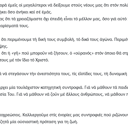
ορά ἐμεῖς οἱ μεγαλύτεροι νά δείξουμε στούς νέους μας ὅτι στόν πο
κει ὅσο ἀνήκει καί σέ ἐμάς.
 ὅτι τά χρειαζόμαστε ὄχι ἐπειδή εἶναι τό μέλλον μας, ὅσο γιά αὐτό 
χαρίσματά τους.
 ὅτι περιμένουμε τή δική τους συμβολή, τό δικό τους ἀγώνα. Περιμέν
έψης.
ς ὅτι ἡ «γῆ» πού μποροῦν νά ζήσουν, ὁ «οὐρανός» στόν ὁποιο θά στ
ους μέ τόν ἴδιο τό Χριστό.
 νά στεγάσουν τήν ἀνεστιότητα τους, τίς ἐλπίδες τους, τή δυναμική
ρχει μία τουλάχιστον κατηχητική συντροφιά. Γιά νά μάθουν τά παιδιά
ησία Του. Γιά νά μάθουν νά ζοῦν μέ ἄλλους ἀνθρώπους, νά μάθουν π
οχρεώσεις. Καλλιεργοῦμε στίς ἐνορίες μας συντροφιές πού ριζώνουν
ζητᾶ μία οὐσιαστική πρόταση για τη ζωή.