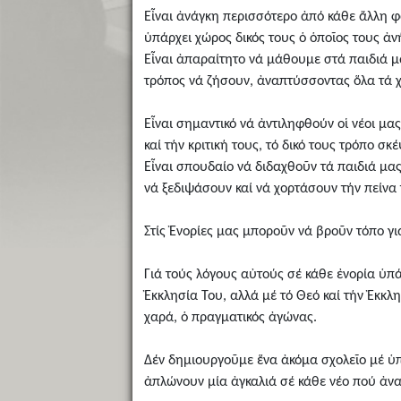
Εἶναι ἀνάγκη περισσότερο ἀπό κάθε ἄλλη φ
ὑπάρχει χώρος δικός τους ὁ ὁποῖος τους ἀνή
Εἶναι ἀπαραίτητο νά μάθουμε στά παιδιά μας
τρόπος νά ζήσουν, ἀναπτύσσοντας ὅλα τά 
Εἶναι σημαντικό νά ἀντιληφθούν οἱ νέοι μας
καί τήν κριτική τους, τό δικό τους τρόπο σκ
Εἶναι σπουδαίο νά διδαχθοῦν τά παιδιά μα
νά ξεδιψάσουν καί νά χορτάσουν τήν πείνα τ
Στίς Ἐνορίες μας μποροῦν νά βροῦν τόπο γιά
Γιά τούς λόγους αὐτούς σέ κάθε ἐνορία ὑπά
Ἐκκλησία Του, αλλά μέ τό Θεό καί τήν Ἐκκλ
χαρά, ὁ πραγματικός ἀγώνας.
Δέν δημιουργοῦμε ἕνα ἀκόμα σχολεῖο μέ ὑπ
ἀπλώνουν μία ἀγκαλιά σέ κάθε νέο πού ἀνα