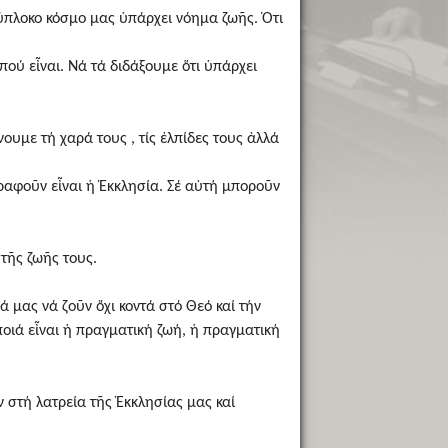
λύπλοκο κόσμο μας ὑπάρχει νόημα ζωῆς. Ὁτι
πού εἶναι. Νά τά διδάξουμε ὅτι ὑπάρχει
ουμε τή χαρά τους , τίς ἐλπίδες τους ἀλλά
ραφοῦν εἶναι ἡ Ἐκκλησία. Σέ αὐτή μποροῦν
 τῆς ζωῆς τους.
 μας νά ζοῦν ὄχι κοντά στό Θεό καί τήν
οιά εἶναι ἡ πραγματική ζωή, ἡ πραγματική
 στή λατρεία τῆς Ἐκκλησίας μας καί