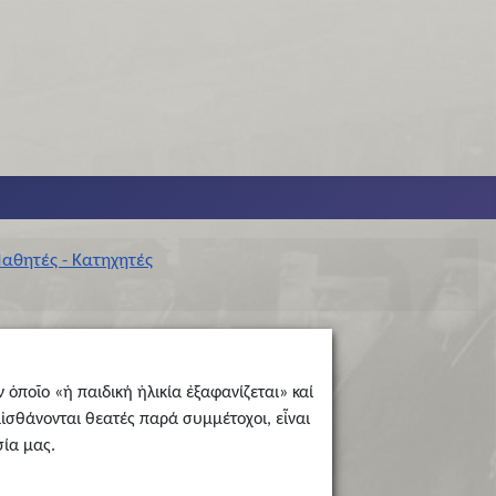
αθητές - Κατηχητές
ὁποῖο «ἡ παιδική ἡλικία ἐξαφανίζεται» καί
αἰσθάνονται θεατές παρά συμμέτοχοι, εἶναι
σία μας.