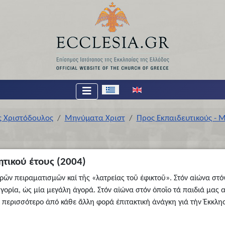
Επιλέξτε τη γλώσσα σας
ς Χριστόδουλος
Μηνύματα Χριστ
Προς Εκπαιδευτικούς - Μ
ητικού έτους (2004)
ῶν πειραματισμῶν καί τῆς «λατρείας τοῦ ἐφικτοῦ». Στόν αἰώνα στόν 
τηγορία, ὡς μία μεγάλη ἀγορά. Στόν αἰώνα στόν ὁποῖο τά παιδιά μας 
αι περισσότερο ἀπό κάθε ἄλλη φορά ἐπιτακτική ἀνάγκη γιά τήν Ἐκκλη