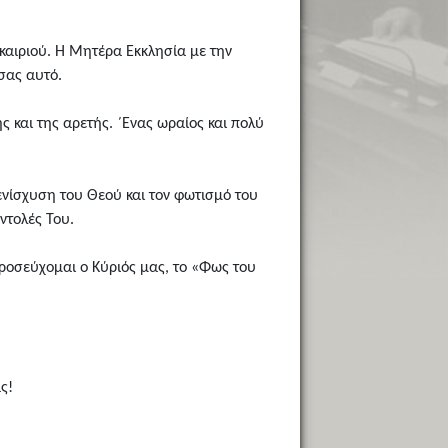
καιριού. Η Μητέρα Εκκλησία με την
σας αυτό.
 και της αρετής. ΄Ενας ωραίος και πολύ
ενίσχυση του Θεού και τον φωτισμό του
ντολές Του.
ροσεύχομαι ο Κύριός μας, το «Φως του
ς!