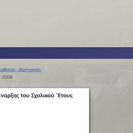
αθητές - Κατηχητές
– 2008
έναρξης του Σχολικού ΄Ετους