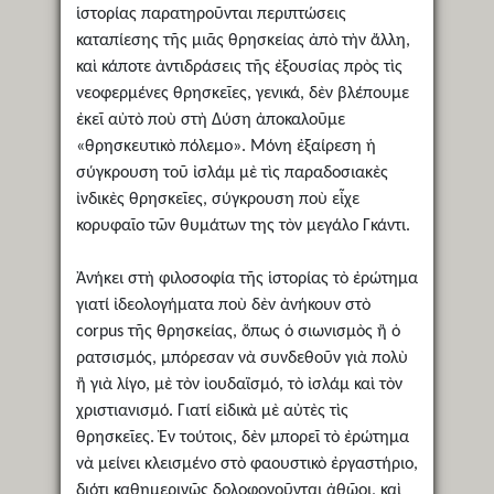
ἱστορίας παρατηροῦνται περιπτώσεις
καταπίεσης τῆς μιᾶς θρησκείας ἀπὸ τὴν ἄλλη,
καὶ κάποτε ἀντιδράσεις τῆς ἐξουσίας πρὸς τὶς
νεοφερμένες θρησκεῖες, γενικά, δὲν βλέπουμε
ἐκεῖ αὐτὸ ποὺ στὴ Δύση ἀποκαλοῦμε
«θρησκευτικὸ πόλεμο». Μόνη ἐξαίρεση ἡ
σύγκρουση τοῦ ἰσλάμ μὲ τὶς παραδοσιακὲς
ἰνδικὲς θρησκεῖες, σύγκρουση ποὺ εἶχε
κορυφαῖο τῶν θυμάτων της τὸν μεγάλο Γκάντι.
Ἀνήκει στὴ φιλοσοφία τῆς ἱστορίας τὸ ἐρώτημα
γιατί ἰδεολογήματα ποὺ δὲν ἀνήκουν στὸ
corpus τῆς θρησκείας, ὅπως ὁ σιωνισμὸς ἢ ὁ
ρατσισμός, μπόρεσαν νὰ συνδεθοῦν γιὰ πολὺ
ἢ γιὰ λίγο, μὲ τὸν ἰουδαϊσμό, τὸ ἰσλάμ καὶ τὸν
χριστιανισμό. Γιατί εἰδικὰ μὲ αὐτὲς τὶς
θρησκεῖες. Ἐν τούτοις, δὲν μπορεῖ τὸ ἐρώτημα
νὰ μείνει κλεισμένο στὸ φαουστικὸ ἐργαστήριο,
διότι καθημερινῶς δολοφονοῦνται ἀθῶοι, καὶ