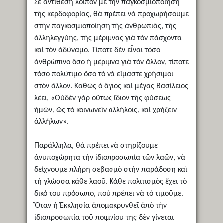
Σὲ ἀντίθεση λοιπὸν μὲ τὴν παγκοσμιοποίηση
τῆς κερδοφορίας, θὰ πρέπει νὰ προχωρήσουμε
στὴν παγκοσμιοποίηση τῆς ἀνθρωπιᾶς, τῆς
ἀλληλεγγύης, τῆς μέριμνας γιὰ τὸν πάσχοντα
καὶ τὸν ἀδύναμο. Τίποτε δὲν εἶναι τόσο
ἀνθρώπινο ὅσο ἡ μέριμνα γιὰ τὸν ἄλλον, τίποτε
τόσο πολύτιμο ὅσο τὸ νὰ εἴμαστε χρήσιμοι
στὸν ἄλλον. Καθὼς ὁ ἅγιος καὶ μέγας Βασίλειος
λέει, «Οὐδὲν γὰρ οὕτως ἴδιον τῆς φύσεως
ἡμῶν, ὥς τὸ κοινωνεῖν ἀλλήλοις, καὶ χρήζειν
ἀλλήλων».
Παράλληλα, θὰ πρέπει νὰ στηρίζουμε
ἀνυποχώρητα τὴν ἰδιοπροσωπία τῶν λαῶν, νὰ
δείχνουμε πλήρη σεβασμὸ στὴν παράδοση καὶ
τὴ γλώσσα κάθε λαοῦ. Κάθε πολιτισμὸς ἔχει τὸ
δικό του πρόσωπο, ποὺ πρέπει νὰ τὸ τιμοῦμε.
Ὅταν ἡ Ἐκκλησία ἀπομακρυνθεῖ ἀπὸ τὴν
ἰδιοπροσωπία τοῦ ποιμνίου της δὲν γίνεται