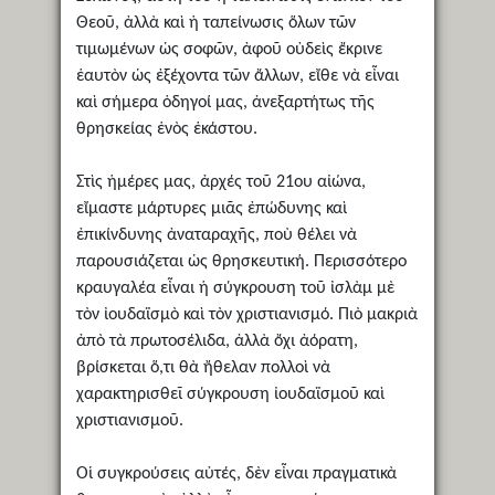
Θεοῦ, ἀλλὰ καὶ ἡ ταπείνωσις ὅλων τῶν
τιμωμένων ὡς σοφῶν, ἀφοῦ οὐδεὶς ἔκρινε
ἑαυτὸν ὡς ἐξέχοντα τῶν ἄλλων, εἴθε νὰ εἶναι
καὶ σήμερα ὁδηγοί μας, ἀνεξαρτήτως τῆς
θρησκείας ἑνὸς ἑκάστου.
Στὶς ἡμέρες μας, ἀρχές τοῦ 21ου αἰώνα,
εἴμαστε μάρτυρες μιᾶς ἐπώδυνης καὶ
ἐπικίνδυνης ἀναταραχῆς, ποὺ θέλει νὰ
παρουσιάζεται ὡς θρησκευτική. Περισσότερο
κραυγαλέα εἶναι ἡ σύγκρουση τοῦ ἰσλὰμ μὲ
τὸν ἰουδαϊσμὸ καὶ τὸν χριστιανισμό. Πιὸ μακριὰ
ἀπὸ τὰ πρωτοσέλιδα, ἀλλὰ ὄχι ἀόρατη,
βρίσκεται ὅ,τι θὰ ἤθελαν πολλοὶ νὰ
χαρακτηρισθεῖ σύγκρουση ἰουδαϊσμοῦ καὶ
χριστιανισμοῦ.
Οἱ συγκρούσεις αὐτές, δὲν εἶναι πραγματικὰ