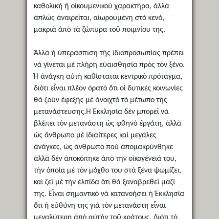
καθολικὴ ἢ οἰκουμενικοῦ χαρακτήρα, ἀλλὰ
ἁπλῶς ἀναιρεῖται, αἰωρουμένη στὸ κενό,
μακριὰ ἀπὸ τὰ ζώπυρα τοῦ ποιμνίου της.
Ἀλλὰ ἡ ὑπεράσπιση τῆς ἰδιοπροσωπίας πρέπει
νὰ γίνεται μὲ πλήρη εὐαισθησία πρὸς τὸν ξένο.
Ἡ ἀνάγκη αὐτὴ καθίσταται κεντρικὸ πρόταγμα,
διότι εἶναι πλέον ὁρατὸ ὅτι οἱ δυτικὲς κοινωνίες
θὰ ζοῦν ἐφεξῆς μὲ ἀνοιχτὸ τὸ μέτωπο τῆς
μετανάστευσης.Ἡ Ἐκκλησία δὲν μπορεῖ νὰ
βλέπει τὸν μετανάστη ὡς φθηνὸ ἐργάτη, ἀλλὰ
ὡς ἄνθρωπο μὲ ἰδιαίτερες καὶ μεγάλες
ἀνάγκες, ὡς ἄνθρωπο ποὺ ἀπομακρύνθηκε
ἀλλὰ δὲν ἀποκόπηκε ἀπὸ την οἰκογένειά του,
τὴν ὁποία μὲ τὸν μόχθο του στὰ ξένα ψωμίζει,
καὶ ζεῖ μὲ τὴν ἐλπίδα ὅτι θὰ ξαναβρεθεῖ μαζί
της. Εἶναι σημαντικὸ νὰ κατανοήσει ἡ Ἐκκλησία
ὅτι ἡ εὐθύνη της γιὰ τὸν μετανάστη εἶναι
μεγαλύτερη ἀπὸ αὐτὴν τοῦ κράτους. Διότι τὸ