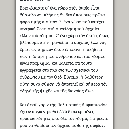
Βρισκόμαστε σ’ ἕνα χῶρο στὸν ὁποῖο εἶναι
δύσκολο νὰ μιλήσεις ἂν δὲν ἀποτίσεις πρῶτα
φόρο τιμῆς σ’αὐτόν. Σ’ ἕνα χῶρο ποὺ κατέχει
κεντρικὴ θέση στὴ συνείδηση τοῦ ἀρχαίου
ἑλληνικοῦ κόσμου. Σ’ ἕνα χῶρο τὸν ὁποῖο, ὅπως
βλέπουμε στὴν Τραγωδία, ὁ ἀρχαῖος Ἕλληνας
ὅρισε ὡς σημεῖον ὅπου ἐπεφάνη ἡ ἀλήθεια
πὼς ἡ ὕπαρξη τοῦ ἀνθρώπου καὶ τοῦ κόσμου
εἶναι πρόβλημα, καὶ μάλιστα ὅτι τοῦτο
ἐγγράφεται στὸ πλαίσιο τῶν σχέσεων τοῦ
ἀνθρώπου μὲ τὸν Θεό. Εὔχομαι ἡ βαθύτερη
αὐτὴ συναίσθηση νὰ ἀποτελεῖ καὶ σήμερα τὸν
ὁδηγὸ τῆς ψυχῆς καὶ τῆς διανοίας ὅλων.
Και ἀφοῦ χάριν τῆς Πολιτιστικῆς Ἀμφικτυονίας
ἔχουν συγκεντρωθεῖ ἐδῶ διακεκριμένες
προσωπικότητες ἀπὸ ὅλο τὸν κόσμο, ἐπιτρέψτε
μου νὰ θυμίσω τὸν ἀρχαῖο μύθο τῆς σοφίας.