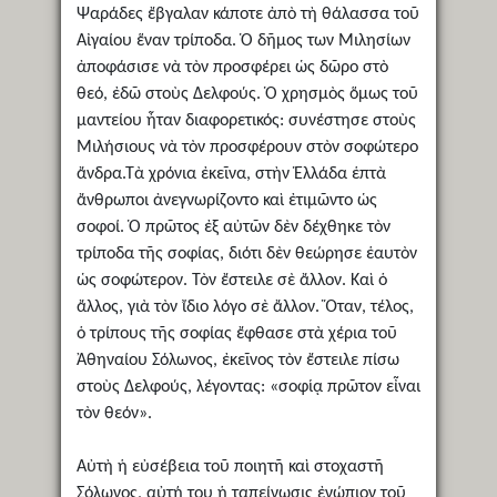
Ψαράδες ἔβγαλαν κάποτε ἀπὸ τὴ θάλασσα τοῦ
Αἰγαίου ἕναν τρίποδα. Ὁ δῆμος των Μιλησίων
ἀποφάσισε νὰ τὸν προσφέρει ὡς δῶρο στὸ
θεό, ἐδῶ στοὺς Δελφούς. Ὁ χρησμὸς ὅμως τοῦ
μαντείου ἦταν διαφορετικός: συνέστησε στοὺς
Μιλήσιους νὰ τὸν προσφέρουν στὸν σοφώτερο
ἄνδρα.Τὰ χρόνια ἐκεῖνα, στὴν Ἑλλάδα ἑπτὰ
ἄνθρωποι ἀνεγνωρίζοντο καὶ ἐτιμῶντο ὡς
σοφοί. Ὁ πρῶτος ἐξ αὐτῶν δὲν δέχθηκε τὸν
τρίποδα τῆς σοφίας, διότι δὲν θεώρησε ἑαυτὸν
ὡς σοφώτερον. Τὸν ἔστειλε σὲ ἄλλον. Καὶ ὁ
ἄλλος, γιὰ τὸν ἴδιο λόγο σὲ ἄλλον. Ὅταν, τέλος,
ὁ τρίπους τῆς σοφίας ἔφθασε στὰ χέρια τοῦ
Ἀθηναίου Σόλωνος, ἐκεῖνος τὸν ἔστειλε πίσω
στοὺς Δελφούς, λέγοντας: «σοφίᾳ πρῶτον εἶναι
τὸν θεόν».
Αὐτὴ ἡ εὐσέβεια τοῦ ποιητῆ καὶ στοχαστῆ
Σόλωνος, αὐτή του ἡ ταπείνωσις ἐνώπιον τοῦ