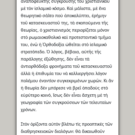
ἀναπόφευκτης σύγκρουσης τοῦ χριστιανικοῦ
μὲ τὸν ἰσλαμικὸ κόσμο. Καὶ μάλιστα, μὲ ἕνα
θεωρητικὸ σάλτο ποὺ ἀποκαλύπτει, ἐρήμην
τοῦ κατασκευαστοῦ της, τὰ σκοπούμενα τῆς
θεωρίας, ὁ χριστιανισμὸς περιορίζεται μόνον
στὸ ρωμαιοκαθολικὸ καὶ προτεσταντικὸ τμῆμα
του, ἐνῶ ἡ Ὀρθοδοξία ὠθεῖται στὸ ἰσλαμικὸ
στρατόπεδο. Ὁ λόγος, βέβαια, αὐτῆς τῆς
παράλογης ἐξώθησης, δὲν εἶναι τὰ
ἀντιορθόδοξα φρονήματα τοῦ κατασκευαστοῦ
ἀλλὰ ἡ ἐπιθυμία του νὰ καλλιεργήσει λόγον
πολέμου ἐναντίον συγκεκριμένων χωρῶν. Κι ἂν
ἡ θεωρία δὲν μπόρεσε νὰ βρεῖ ὁπαδοὺς στὸ
εὐρύτερο κοινό, ἴσως δὲν εἶναι ἄσχετη μὲ τὴ
γεωγραφία τῶν συγκρούσεων τῶν τελευταίων
χρόνων.
Στὸν ὁρίζοντα αὐτὸν βλέπω τὶς προοπτικὲς τῶν
διαθρησκειακῶν διαλόγων: θὰ δικαιωθοῦν