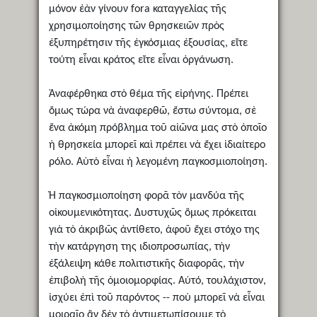
μόνον ἐὰν γίνουν fora καταγγελίας τῆς
χρησιμοποίησης τῶν θρησκειῶν πρὸς
ἐξυπηρέτησιν τῆς ἐγκόσμιας ἐξουσίας, εἴτε
τούτη εἶναι κράτος εἴτε εἶναι ὀργάνωση.
Ἀναφέρθηκα στὸ θέμα τῆς εἰρήνης. Πρέπει
ὅμως τώρα νὰ ἀναφερθῶ, ἔστω σύντομα, σὲ
ἕνα ἀκόμη πρόβλημα τοῦ αἰῶνα μας στὸ ὁποῖο
ἡ θρησκεία μπορεῖ καὶ πρέπει νὰ ἔχει ἰδιαίτερο
ρόλο. Αὐτὸ εἶναι ἡ λεγομένη παγκοσμιοποίηση.
Ἡ παγκοσμιοποίηση φορᾶ τὸν μανδύα τῆς
οἰκουμενικότητας. Δυστυχῶς ὅμως πρόκειται
γιὰ τὸ ἀκριβῶς ἀντίθετο, ἀφοῦ ἔχει στόχο της
τὴν κατάργηση της ιδιοπροσωπίας, τὴν
ἐξάλειψη κάθε πολιτιστικῆς διαφορᾶς, τὴν
ἐπιβολὴ τῆς ὁμοιομορφίας. Αὐτό, τουλάχιστον,
ἰσχύει ἐπὶ τοῦ παρόντος -- ποὺ μπορεῖ νὰ εἶναι
μοιραῖο ἂν δὲν τὸ ἀντιμετωπίσουμε τὸ