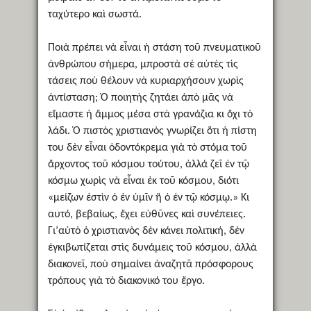
ταχύτερο καὶ σωστά.
Ποιὰ πρέπει νὰ εἶναι ἡ στάση τοῦ πνευματικοῦ
ἀνθρώπου σήμερα, μπροστὰ σὲ αὐτὲς τὶς
τάσεις ποὺ θέλουν νὰ κυριαρχήσουν χωρὶς
ἀντίσταση; Ὁ ποιητὴς ζητάει ἀπὸ μᾶς νὰ
εἴμαστε ἡ ἄμμος μέσα στὰ γρανάζια κι ὄχι τὸ
λάδι. Ὁ πιστὸς χριστιανὸς γνωρίζει ὅτι ἡ πίστη
του δὲν εἶναι ὀδοντόκρεμα γιὰ τὸ στόμα τοῦ
ἄρχοντος τοῦ κόσμου τούτου, ἀλλά ζεῖ ἐν τῷ
κόσμω χωρὶς νὰ εἶναι ἐκ τοῦ κόσμου, διότι
«μείζων ἐστὶν ὁ ἐν ὑμῖν ἢ ὁ ἐν τῷ κόσμῳ.» Κι
αυτό, βεβαίως, ἔχει εὐθῦνες καὶ συνέπειες.
Γι’αὐτὸ ὁ χριστιανὸς δὲν κάνει πολιτική, δὲν
ἐγκιβωτίζεται στὶς δυνάμεις τοῦ κόσμου, ἀλλὰ
διακονεῖ, ποὺ σημαίνει ἀναζητᾶ πρόσφορους
τρόπους γιὰ τὸ διακονικό του ἔργο.