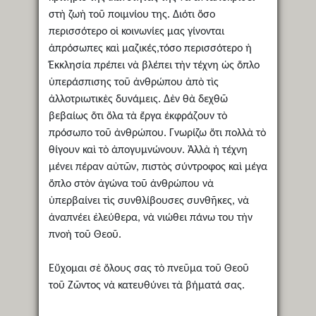
στὴ ζωὴ τοῦ ποιμνίου της. Διότι ὅσο
περισσότερο οἱ κοινωνίες μας γίνονται
ἀπρόσωπες καὶ μαζικές,τόσο περισσότερο ἡ
Έκκλησία πρέπει νὰ βλέπει τὴν τέχνη ὡς ὅπλο
ὑπεράσπισης τοῦ ἀνθρώπου ἀπὸ τὶς
ἀλλοτριωτικὲς δυνάμεις. Δὲν θὰ δεχθῶ
βεβαίως ὅτι ὅλα τὰ ἔργα ἐκφράζουν τὸ
πρόσωπο τοῦ ἀνθρώπου. Γνωρίζω ὅτι πολλὰ τὸ
θίγουν καὶ τὸ ἀπογυμνώνουν. Ἀλλὰ ἡ τέχνη
μένει πέραν αὐτῶν, πιστὸς σύντροφος καὶ μέγα
ὅπλο στὸν ἀγώνα τοῦ ἀνθρώπου νὰ
ὑπερβαίνει τὶς συνθλίβουσες συνθῆκες, νὰ
ἀναπνέει ἐλεύθερα, νὰ νιώθει πάνω του τὴν
πνοὴ τοῦ Θεοῦ.
Εὔχομαι σὲ ὅλους σας τὸ πνεῦμα τοῦ Θεοῦ
τοῦ Ζῶντος νὰ κατευθύνει τὰ βήματά σας.