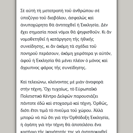
Σὲ αὐτὴ τὴ μετατροπὴ τοῦ ἀνθρώπου σὲ
ὑποζύγιο τοῦ διαβόλου, ἀσφαλῶς καὶ
ἀνυποχώρητα θὰ ἀντιταχθεῖ ἡ Ἐκκλησία. Δὲν
ἔχει σημασία ποιοὶ νόμοι θὰ ψηφισθοῦν. Κι ἂν
νομοθετηθεῖ ἡ κατάργηση τῆς ἠθικῆς
συνείδησης, κι ἂν ἀκόμη τὰ σχέδια τοῦ
πονηροῦ περάσουν, ἀκόμη χειρότερα γι αὐτόν,
ἀφοῦ ἡ Ἐκκλησία θὰ μένει πλέον ὁ μόνος καὶ
ἄγρυπνος φάρος τῆς συνείδησης.
Καὶ τελειώνω, κλείνοντας μὲ μιὰν ἀναφορὰ
στὴν τέχνη. Ὄχι τυχαίως, τὸ Εὐρωπαϊκὸ
Πολιτιστικὸ Κέντρο Δελφῶν παρουσιάζει
πάντοτε ἐδῶ καὶ στοχασμὸ καὶ τέχνη. Ὀρθῶς,
διότι ἔτσι τιμᾶ τὸ πνεῦμα τοῦ χώρου. Ἀλλὰ
μπορῶ νὰ πῶ ὅτι γιὰ τὴν Ὀρθόδοξη Ἐκκλησία,
ἡ ἀγάπη γιὰ τὴν τέχνη θὰ ἀποτελέσει ἕνα
κριτήριο τῆς ἰκανότητάς της νὰ ἀνταποκριθεῖ