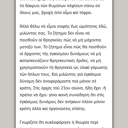
τὰ δάκρυα τῶν θυμάτων πέφτουν πάνω σὲ
ὅλους μας, βροχὴ ἀπὸ αἷμα καὶ τέφρα.
Ἀλλὰ θέλω νὰ εἶμαι σαφὴς ἔως ὡμότητος ἐδῶ,
μιλώντας σας. Το ζήτημα δὲν εἶναι νὰ
πεισθοῦν οἱ θρησκεῖες πῶς νὰ μὴ μάχονται
μεταξύ των. Τὸ ζήτημα εἶναι πῶς θὰ πεισθοῦν
οἱ ἄρχοντες τῆς ἐγκοσμίου δυνάμεως νὰ μὴ
κατασκευάζουν θρησκευτικὲς ἔριδες, νὰ μὴ
χρησιμοποιοῦν τὴ θρησκεία ὡς ὑλικὸ γόμωσης
τῶν ὅπλων τους. Καὶ μιλῶντας γιὰ ἐγκόσμια
δύναμη δὲν ἀναφερόμαστε πιὰ μόνον σὲ
κράτη. Στὶς ἀρχὲς τοῦ 21ου αἰώνα, ἤδη ἔχει -ἢ
πρέπει νὰ ἔχει- γίνει κοινὴ συνείδηση ὅτι στὶς
ἐγκόσμιες δυνάμεις δὲν ἀνήκουν πλέον μόνον
κράτη ἀλλὰ καὶ ὀργανώσεις επίσης.
Γνωρίζετε ὅτι κυκλοφόρησε ἡ θεωρία περὶ