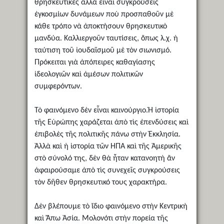
θρησκευτικὲς ἀλλὰ εἶναι συγκρούσεις
ἐγκοσμίων δυνάμεων ποὺ προσπαθοῦν μὲ
κάθε τρόπο νὰ ἀποκτήσουν θρησκευτικὸ
μανδύα. Καλλιεργοῦν ταυτίσεις, ὅπως λ.χ. ἡ
ταύτιση τοῦ ἰουδαϊσμοῦ μὲ τὸν σιωνισμό.
Πρόκειται γιὰ ἀπόπειρες καθαγίασης
ἰδεολογιῶν καὶ ἀμέσων πολιτικῶν
συμφερόντων.
Τὸ φαινόμενο δὲν εἶναι καινούργιο.Ἡ ἱστορία
τῆς Εὐρώπης χαράζεται ἀπὸ τὶς ἐπενδύσεις καὶ
ἐπιβολὲς τῆς πολιτικῆς πάνω στὴν Ἐκκλησία.
Ἀλλὰ καὶ ἡ ἱστορία τῶν ΗΠΑ καὶ τῆς Ἀμερικῆς
στὸ σύνολό της, δὲν θὰ ἦταν κατανοητὴ ἂν
ἀφαιρούσαμε ἀπὸ τὶς συνεχεῖς συγκρούσεις
τὸν δῆθεν θρησκευτικό τους χαρακτήρα.
Δὲν βλέπουμε τὸ ἴδιο φαινόμενο στὴν Κεντρικὴ
καὶ Ἄπω Ἀσία. Μολονότι στὴν πορεία τῆς