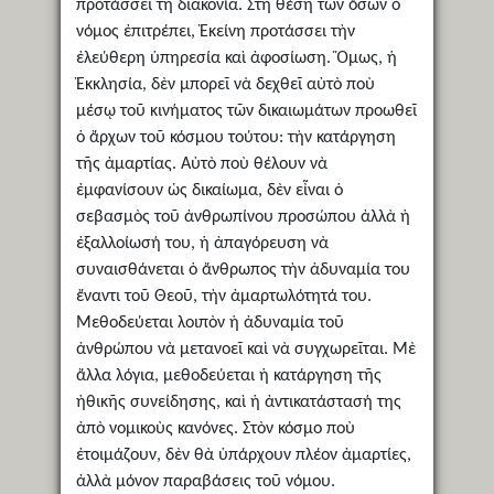
προτάσσει τὴ διακονία. Στὴ θέση τῶν ὅσων ὁ
νόμος ἐπιτρέπει, Ἐκείνη προτάσσει τὴν
ἐλεύθερη ὑπηρεσία καὶ ἀφοσίωση. Ὅμως, ἡ
Ἐκκλησία, δὲν μπορεῖ νὰ δεχθεῖ αὐτὸ ποὺ
μέσῳ τοῦ κινήματος τῶν δικαιωμάτων προωθεῖ
ὁ ἄρχων τοῦ κόσμου τούτου: τὴν κατάργηση
τῆς ἀμαρτίας. Αὐτὸ ποὺ θέλουν νὰ
ἐμφανίσουν ὡς δικαίωμα, δὲν εἶναι ὁ
σεβασμὸς τοῦ ἀνθρωπίνου προσώπου ἀλλὰ ἡ
ἐξαλλοίωσή του, ἡ ἀπαγόρευση νὰ
συναισθάνεται ὁ ἄνθρωπος τὴν ἀδυναμία του
ἔναντι τοῦ Θεοῦ, τὴν ἀμαρτωλότητά του.
Μεθοδεύεται λοιπὸν ἡ ἀδυναμία τοῦ
ἀνθρώπου νὰ μετανοεῖ καὶ νὰ συγχωρεῖται. Μὲ
ἄλλα λόγια, μεθοδεύεται ἡ κατάργηση τῆς
ἠθικῆς συνείδησης, καὶ ἡ ἀντικατάστασή της
ἀπὸ νομικοὺς κανόνες. Στὸν κόσμο ποὺ
ἐτοιμάζουν, δὲν θὰ ὑπάρχουν πλέον ἀμαρτίες,
ἀλλὰ μόνον παραβάσεις τοῦ νόμου.