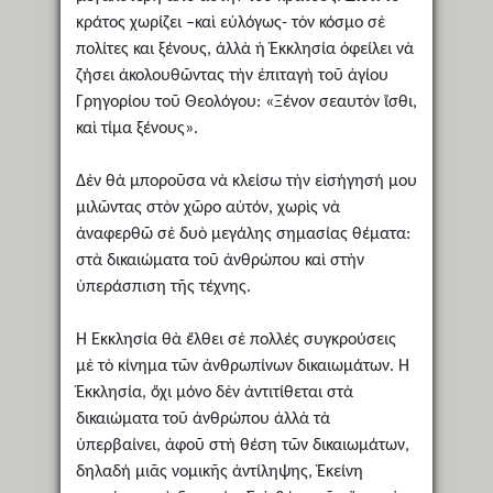
κράτος χωρίζει –καὶ εὐλόγως- τὸν κόσμο σὲ
πολίτες και ξένους, ἀλλὰ ἡ Ἐκκλησία ὀφείλει νὰ
ζήσει ἀκολουθῶντας τὴν ἐπιταγὴ τοῦ ἁγίου
Γρηγορίου τοῦ Θεολόγου: «Ξένον σεαυτὸν ἴσθι,
καὶ τίμα ξένους».
Δὲν θὰ μποροῦσα νὰ κλείσω τὴν εἰσήγησή μου
μιλῶντας στὸν χῶρο αὐτόν, χωρὶς νὰ
ἀναφερθῶ σὲ δυὸ μεγάλης σημασίας θέματα:
στὰ δικαιώματα τοῦ ἀνθρώπου καὶ στὴν
ὑπεράσπιση τῆς τέχνης.
Ἡ Ἐκκλησία θὰ ἔλθει σὲ πολλές συγκρούσεις
μὲ τὸ κίνημα τῶν ἀνθρωπίνων δικαιωμάτων. Ἡ
Ἐκκλησία, ὄχι μόνο δὲν ἀντιτίθεται στὰ
δικαιώματα τοῦ ἀνθρώπου ἀλλὰ τὰ
ὑπερβαίνει, ἀφοῦ στὴ θέση τῶν δικαιωμάτων,
δηλαδή μιᾶς νομικῆς ἀντίληψης, Ἐκείνη