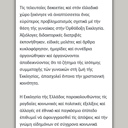
Τίς τελευταῖες δεκαετίες καί στόν ἑλλαδικό
χῶρο ξεκίνησε νά ἀναπτύσσεται ἕνας
εὐρύτερος προβληματισμός σχετικά μέ τήν
θέση τῆς γυναίκας στήν Ὀρθόδοξη Ἐκκλησία.
Ἀξιόλογες διδακτορικές διατριβές
ἐκπονήθηκαν, εἰδικές μελέτες καί ἄρθρα
κυκλοφόρησαν, ἡμερίδες καί συνέδρια
ὀργανώθηκαν καί ὀργανώνονται
ἀποδεικνύοντας ὅτι τό ζήτημα τῆς ἰσότιμης
συμμετοχῆς τῶν γυναικῶν στή ζωή τῆς
Ἐκκλησίας, ἀπασχολεῖ ἔντονα τήν χριστιανική
κοινότητα.
Ἡ Ἐκκλησία τῆς Ἑλλάδος παρακολουθώντας τίς
ραγδαῖες κοινωνικές καί πολιτικές ἐξελίξεις καί
ἀλλαγές σέ ἐθνικό καί παγκόσμιο ἐπίπεδο
ἐπιθυμεῖ νά ἀφουγγρασθεῖ τίς ἀπόψεις καί τήν
γνώμη εἰδημόνων σέ σύγχρονα κοινωνικά