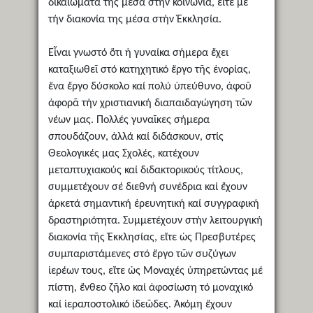
δικαιώματά της μέσα στήν κοινωνία, εἴτε μέ
τήν διακονία της μέσα στήν Ἐκκλησία.
Εἶναι γνωστό ὅτι ἡ γυναίκα σήμερα ἔχει
καταξιωθεῖ στό κατηχητικό ἔργο τῆς ἐνορίας,
ἕνα ἔργο δύσκολο καί πολύ ὑπεύθυνο, ἀφοῦ
ἀφορᾶ τήν χριστιανική διαπαιδαγώγηση τῶν
νέων μας. Πολλές γυναῖκες σήμερα
σπουδάζουν, ἀλλά καί διδάσκουν, στίς
Θεολογικές μας Σχολές, κατέχουν
μεταπτυχιακούς καί διδακτορικούς τίτλους,
συμμετέχουν σέ διεθνή συνέδρια καί ἔχουν
ἀρκετά σημαντική ἐρευνητική καί συγγραφική
δραστηριότητα. Συμμετέχουν στήν λειτουργική
διακονία τῆς Ἐκκλησίας, εἴτε ὡς Πρεσβυτέρες
συμπαριστάμενες στό ἔργο τῶν συζύγων
ἱερέων τους, εἴτε ὡς Μοναχές ὑπηρετώντας μέ
πίστη, ἔνθεο ζῆλο καί ἀφοσίωση τό μοναχικό
καί ἱεραποστολικό ἰδεῶδες. Ἀκόμη ἔχουν