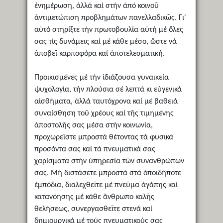
ἐνημέρωση, ἀλλά καί στήν ἀπό κοινοῦ
ἀντιμετώπιση προβλημάτων πανελλαδικῶς. Γι'
αὐτό στηρίξτε τήν πρωτοβουλία αὐτή μέ ὅλες
σας τίς δυνάμεις καί μέ κάθε μέσο, ὥστε νά
ἀποβεῖ καρποφόρα καί ἀποτελεσματική.
Προικισμένες μέ τήν ἰδιάζουσα γυναικεία
ψυχολογία, τήν πλούσια σέ λεπτά κι εὐγενικά
αἰσθήματα, ἀλλά ταυτόχρονα καί μέ βαθειά
συναίσθηση τοῦ χρέους καί τῆς τιμημένης
ἀποστολῆς σας μέσα στήν κοινωνία,
προχωρεῖστε μπροστά θέτοντας τά φυσικά
προσόντα σας καί τά πνευματικά σας
χαρίσματα στήν ὑπηρεσία τῶν συνανθρώπων
σας. Μή διστάσετε μπροστά στά ὁποιδήποτε
ἐμπόδια, διαλεχθεῖτε μέ πνεῦμα ἀγάπης καί
κατανόησης μέ κάθε ἄνθρωπο καλῆς
θελήσεως, συνεργασθεῖτε στενά καί
δημιουργικά μέ τούς πνευματικούς σας