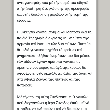
ἀνταγωνισμός, πού μέ τήν σειρά του ὁδηγεῖ
στήν ἀπαίτηση ἀναγνώρισης τῆς προσφορᾶς
καί στήν διεκδίκηση μεριδίου στήν νομή τῆς
ἐξουσίας.
Ἡ Ἐκκλησία ἀγαπᾶ ἰσότιμα καί ἰσόποσα ὅλα τά
παιδιά Της χωρίς διακρίσεις καί κηρύττει τήν
ἁρμονία καί ἰσοτιμία τῶν δύο φύλων. Πιστεύει
ὅτι «διά γυναικός πηγάζει τά κρείτω» καί
μνημονεύει πλῆθος ὀνομάτων πού διά μέσου
τῶν αἰώνων ἔγιναν πρότυπα γυναικείας
ἀρετῆς, προσφορᾶς καί ἀγάπης, κυρίως δέ
ἀφοσίωσης στίς ἀκατάλυτες ἀξίες τῆς ζωῆς καί
στά ὑψηλά ἰδανικά τῆς πίστεως καί τῆς
πατρίδας.
Μέ τήν πρώτη αὐτή Συνδιάσκεψη Γυναικῶν
πού διοργανώνει ἡ Ἱερά Σύνοδος ἐπιθυμεῖ νά
στηρίξει, νά ἐνθαρρύνει καί νά διευρύνει τό