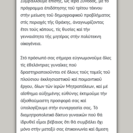
Συμβάλλουμε ἐπίσης, ὡς Ἱερά Σύνοδος, μέ τό
πρόγραμμα ἐπιδότησης τοῦ τρίτου τέκνου
στήν μείωση τοῦ δημογραφικοῦ προβλήματος
στίς περιοχές τῆς Θράκης, ἀναγνωρίζοντας
ἔτσι τούς κόπους, τίς θυσίες καί τήν
γενναιότητα τῆς μητέρας στήν πολύτεκνη
οἰκογένεια.
Στό πρόσωπό σας σήμερα εὐγνωμονοῦμε ὅλες
τίς ἐθελόντριες γυναῖκες πού
δραστηριοποιοῦνται σέ ὅλους τούς τομεῖς τοῦ
πλούσιου ἐκκλησιαστικοῦ καί ποιμαντικοῦ
ἔργου, ὅλων τῶν ἱερῶν Μητροπόλεων, καί μέ
αἴσθημα αὐξημένης εὐθύνης ἐκτιμοῦμε τήν
ἀξιοθαύμαστη προσφορά σας καί
ὑπολογίζουμε στήν συνεργασία σας. Τό
διαμητροπολιτικό δίκτυο γυναικῶν πού θά
ἱδρυθεῖ εἶμαι βέβαιος ὅτι θά συμβάλει ὄχι
μόνο στήν μεταξύ σας ἐπικοινωνία καί ἄμεση