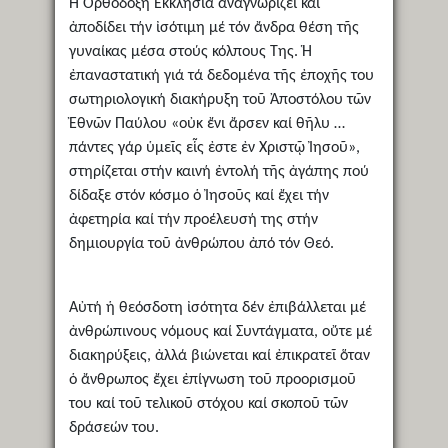
Ἠ Ὀρθόδοξη Ἐκκλησία ἀναγνωρίζει καί
ἀποδίδει τήν ἰσότιμη μέ τόν ἄνδρα θέση τῆς
γυναίκας μέσα στούς κόλπους Της. Ἡ
ἐπαναστατική γιά τά δεδομένα τῆς ἐποχῆς του
σωτηριολογική διακήρυξη τοῦ Ἀποστόλου τῶν
Ἐθνῶν Παύλου «οὐκ ἔνι ἄρσεν καί θῆλυ …
πάντες γάρ ὑμεῖς εἷς ἐστε ἐν Χριστῷ Ἰησοῦ»,
στηρίζεται στήν καινή ἐντολή τῆς ἀγάπης πού
δίδαξε στόν κόσμο ὁ Ἰησοῦς καί ἔχει τήν
ἀφετηρία καί τήν προέλευσή της στήν
δημιουργία τοῦ ἀνθρώπου ἀπό τόν Θεό.
Αὐτή ἡ θεόσδοτη ἰσότητα δέν ἐπιβάλλεται μέ
ἀνθρώπινους νόμους καί Συντάγματα, οὔτε μέ
διακηρύξεις, ἀλλά βιώνεται καί ἐπικρατεῖ ὅταν
ὁ ἄνθρωπος ἔχει ἐπίγνωση τοῦ προορισμοῦ
του καί τοῦ τελικοῦ στόχου καί σκοποῦ τῶν
δράσεών του.