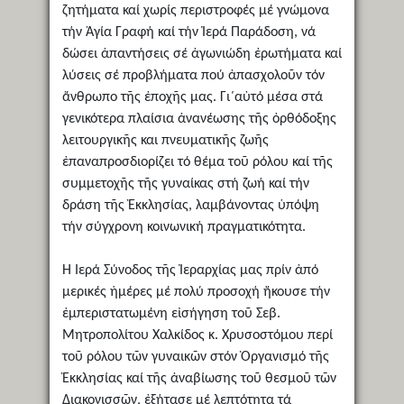
ζητήματα καί χωρίς περιστροφές μέ γνώμονα
τήν Ἁγία Γραφή καί τήν Ἱερά Παράδοση, νά
δώσει ἀπαντήσεις σέ ἀγωνιώδη ἐρωτήματα καί
λύσεις σέ προβλήματα πού ἀπασχολοῦν τόν
ἄνθρωπο τῆς ἐποχῆς μας. Γι΄αὐτό μέσα στά
γενικότερα πλαίσια ἀνανέωσης τῆς ὀρθόδοξης
λειτουργικῆς και πνευματικῆς ζωῆς
ἐπαναπροσδιορίζει τό θέμα τοῦ ρόλου καί τῆς
συμμετοχῆς τῆς γυναίκας στή ζωή καί τήν
δράση τῆς Ἐκκλησίας, λαμβάνοντας ὑπόψη
τήν σύγχρονη κοινωνική πραγματικότητα.
Ἡ Ἱερά Σύνοδος τῆς Ἱεραρχίας μας πρίν ἀπό
μερικές ἡμέρες μέ πολύ προσοχή ἤκουσε τήν
ἐμπεριστατωμένη εἰσήγηση τοῦ Σεβ.
Μητροπολίτου Χαλκίδος κ. Χρυσοστόμου περί
τοῦ ρόλου τῶν γυναικῶν στόν Ὀργανισμό τῆς
Ἐκκλησίας καί τῆς ἀναβίωσης τοῦ θεσμοῦ τῶν
Διακονισσῶν, ἐξήτασε μέ λεπτότητα τά