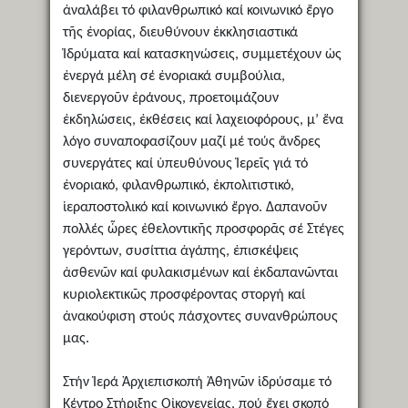
ἀναλάβει τό φιλανθρωπικό καί κοινωνικό ἔργο
τῆς ἐνορίας, διευθύνουν ἐκκλησιαστικά
Ἱδρύματα καί κατασκηνώσεις, συμμετέχουν ὡς
ἐνεργά μέλη σέ ἐνοριακά συμβούλια,
διενεργοῦν ἐράνους, προετοιμάζουν
ἐκδηλώσεις, ἐκθέσεις καί λαχειοφόρους, μ’ ἕνα
λόγο συναποφασίζουν μαζί μέ τούς ἄνδρες
συνεργάτες καί ὑπευθύνους Ἱερεῖς γιά τό
ἐνοριακό, φιλανθρωπικό, ἐκπολιτιστικό,
ἱεραποστολικό καί κοινωνικό ἔργο. Δαπανοῦν
πολλές ὧρες ἐθελοντικῆς προσφορᾶς σέ Στέγες
γερόντων, συσίττια ἀγάπης, ἐπισκέψεις
ἀσθενῶν καί φυλακισμένων καί ἐκδαπανῶνται
κυριολεκτικῶς προσφέροντας στοργή καί
ἀνακούφιση στούς πάσχοντες συνανθρώπους
μας.
Στήν Ἱερά Ἀρχιεπισκοπή Ἀθηνῶν ἱδρύσαμε τό
Κέντρο Στήριξης Οἰκογενείας, πού ἔχει σκοπό