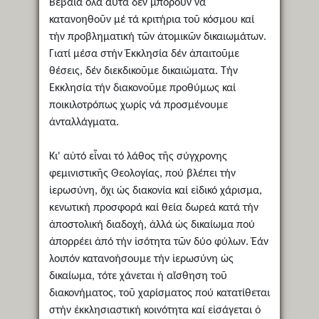
Βέβαια ὅλα αὐτά δέν μποροῦν νά
κατανοηθοῦν μέ τά κριτήρια τοῦ κόσμου καί
τήν προβληματική τῶν ἀτομικῶν δικαιωμάτων.
Γιατί μέσα στήν Ἐκκλησία δέν ἀπαιτοῦμε
θέσεις, δέν διεκδικοῦμε δικαιώματα. Τήν
Εκκλησία τήν διακονοῦμε προθύμως καί
ποικιλοτρόπως χωρίς νά προσμένουμε
ἀνταλλάγματα.
Κι' αὐτό εἶναι τό λάθος τῆς σύγχρονης
φεμινιστικῆς Θεολογίας, πού βλέπει τήν
ἱερωσύνη, ὄχι ὡς διακονία καί εἰδικό χάρισμα,
κενωτική προσφορά καί θεία δωρεά κατά τήν
ἀποστολική διαδοχή, ἀλλά ὡς δικαίωμα πού
ἀπορρέει ἀπό τήν ἰσότητα τῶν δύο φύλων. Ἐάν
λοιπόν κατανοήσουμε τήν ἱερωσύνη ὡς
δικαίωμα, τότε χάνεται ἡ αἴσθηση τοῦ
διακονήματος, τοῦ χαρίσματος πού κατατίθεται
στήν ἐκκλησιαστική κοινότητα καί εἰσάγεται ὁ