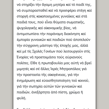
νά στηρίξει τήν ἄγαμη μητέρα καί τό παιδί της,
νά συμπαρασταθεῖ καί νά προσφέρει στέγη καί
στοργή στίς κακοποιημένες γυναῖκες καί στά
παιδιά τους, πού εἶναι θύματα σωματικῆς,
ψυχολογικῆς καί οἰκονομικῆς βίας, νά
ἀντιμετωπίσει τήν παράνομη διακίνηση καί
ἐμπορία γυναικῶν καί παιδιῶν πού ἀποτελοῦν
τήν σύγχρονη μάστιγα τῆς ἐποχῆς μας, ἀλλά
καί μέ τίς Σχολές Γονέων πού λειτουργοῦν στίς
Ἐνορίες νά προετοιμάσει τούς αὐριανούς
πολίτες. Εἴθε ἡ πρωτοβουλία μας αὐτή νά βρεῖ
μιμητές καί σέ ἄλλες Ἱερές Μητροπόλεις γιά
τήν προστασία τῆς οἰκογένειας, γιά τήν
ἐνημέρωση καί εὐαισθητοποίηση τοῦ κοινοῦ,
γιά τήν σωτηρία αὐτῶν τῶν γυναικῶν καί
παιδιῶν, ἀνεξάρτητα ἀπό πίστη, χρῶμα ἤ
φυλή.