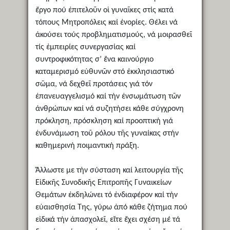
ἔργο πού ἐπιτελοῦν οἱ γυναῖκες στίς κατά
τόπους Μητροπόλεις καί ἐνορίες. Θέλει νά
ἀκούσει τούς προβληματισμούς, νά μοιρασθεῖ
τίς ἐμπειρίες συνεργασίας καί
συντροφικότητας σ’ ἕνα καινούργιο
καταμερισμό εὐθυνῶν στό ἐκκλησιαστικό
σῶμα, νά δεχθεῖ προτάσεις γιά τόν
ἐπανευαγγελισμό καί τήν ἐνσωμάτωση τῶν
ἀνθρώπων καί νά συζητήσει κάθε σύγχρονη
πρόκληση, πρόσκληση καί προοπτική γιά
ἐνδυνάμωση τοῦ ρόλου τῆς γυναίκας στήν
καθημερινή ποιμαντική πράξη.
Ἄλλωστε με τήν σύσταση καί λειτουργία τῆς
Εἰδικῆς Συνοδικῆς Επιτροπῆς Γυναικείων
Θεμάτων ἐκδηλώνει τό ἐνδιαφέρον καί τήν
εὐαισθησία Της, γύρω ἀπό κάθε ζήτημα πού
εἰδικά τήν ἀπασχολεῖ, εἴτε ἔχει σχέση μέ τά