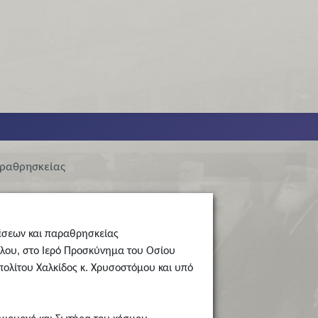
αραθρησκείας
έσεων και παραθρησκείας
λου, στο Ιερό Προσκύνημα του Οσίου
πολίτου Χαλκίδος κ. Χρυσοστόμου και υπό