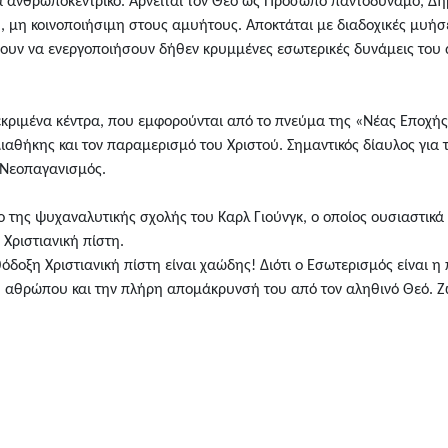
α ανθρωποκεντρικό. Αρνείται τον Θεό ως Πρόσωπο παντοδύναμο, Δη
 μη κοινοποιήσιμη στους αμυήτους. Αποκτάται με διαδοχικές μυήσε
έχουν να ενεργοποιήσουν δήθεν κρυμμένες εσωτερικές δυνάμεις του
ριμένα κέντρα, που εμφορούνται από το πνεύμα της «Νέας Εποχής»
ιαθήκης και τον παραμερισμό του Χριστού. Σημαντικός δίαυλος για
ο Νεοπαγανισμός.
 της ψυχαναλυτικής σχολής του Καρλ Γιούνγκ, ο οποίος ουσιαστικά 
Χριστιανική πίστη.
οξη Χριστιανική πίστη είναι χαώδης! Διότι ο Εσωτερισμός είναι η
 αθρώπου και την πλήρη απομάκρυνσή του από τον αληθινό Θεό. Ζω