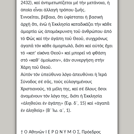
2432), καί ἀντιμετωπίζεται μέ τήν μετάνοια, ἡ
ὁποία εἶναι ἀλλαγή τρόπου ζωῆς.
Ἐννοεῖται, βέβαια, ὅτι ὑφίσταται ἡ βασική
ἀρχή ὅτι, ἐνῶ ἡ Ἐκκλησία καταδικάζει τήν κάθε
ἁμαρτία ὡς ἀπομάκρυνση τοῦ ἀνθρώπου ἀπό
τό Φῶς καί τήν ἀγάπη τοῦ Θεοῦ, συγχρόνως
ἀγαπᾶ τόν κάθε ἁμαρτωλό, διότι καί αὐτός ἔχει
τό «κατ’ εἰκόνα Θεοῦ» καί μπορεῖ νά φθάση
στό «καθ’ ὁμοίωσιν», ἐάν συνεργήση στήν
Χάρη τοῦ Θεοῦ.
Αὐτόν τόν ὑπεύθυνο λόγο ἀπευθύνει ἡ Ἱερά
Σύνοδος σέ σᾶς, τούς εὐλογημένους
Χριστιανούς, τά μέλη της, καί σέ ὅλους ὅσοι
ἀναμένουν τόν λόγο της, διότι ἡ Ἐκκλησία
«ἀληθεύει ἐν ἀγάπῃ» (Ἐφ. δ΄, 15) καί «ἀγαπᾶ
ἐν ἀληθείᾳ» (Β΄ Ἰω. α΄, 1).
† Ὁ Ἀθηνῶν Ι Ε Ρ Ω Ν Υ Μ Ο Σ, Πρόεδρος