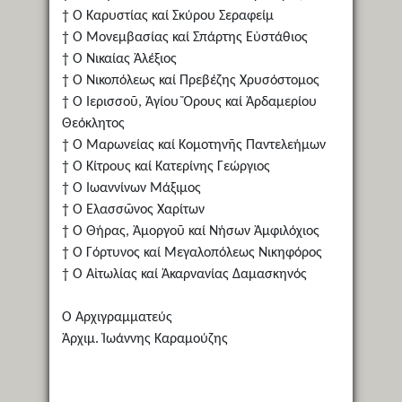
† Ὁ Καρυστίας καί Σκύρου Σεραφείμ
† Ὁ Μονεμβασίας καί Σπάρτης Εὐστάθιος
† Ὁ Νικαίας Ἀλέξιος
† Ὁ Νικοπόλεως καί Πρεβέζης Χρυσόστομος
† Ὁ Ἱερισσοῦ, Ἁγίου Ὄρους καί Ἀρδαμερίου
Θεόκλητος
† Ὁ Μαρωνείας καί Κομοτηνῆς Παντελεήμων
† Ὁ Κίτρους καί Κατερίνης Γεώργιος
† Ὁ Ἰωαννίνων Μάξιμος
† Ὁ Ἐλασσῶνος Χαρίτων
† Ὁ Θήρας, Ἀμοργοῦ καί Νήσων Ἀμφιλόχιος
† Ὁ Γόρτυνος καί Μεγαλοπόλεως Νικηφόρος
† Ὁ Αἰτωλίας καί Ἀκαρνανίας Δαμασκηνός
Ὁ Ἀρχιγραμματεύς
Ἀρχιμ. Ἰωάννης Καραμούζης