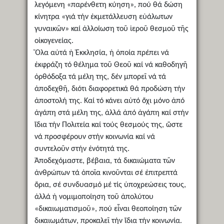
λεγόμενη «παρένθετη κύηση», πού θά δώση
κίνητρα «γιά τήν ἐκμετάλλευση εὐάλωτων
γυναικῶν» καί ἀλλοίωση τοῦ ἱεροῦ θεσμοῦ τῆς
οἰκογενείας.
Ὅλα αὐτά ἡ Ἐκκλησία, ἡ ὁποία πρέπει νά
ἐκφράζη τό θέλημα τοῦ Θεοῦ καί νά καθοδηγῆ
ὀρθόδοξα τά μέλη της, δέν μπορεῖ νά τά
ἀποδεχθῆ, διότι διαφορετικά θά προδώση τήν
ἀποστολή της. Καί τό κάνει αὐτό ὄχι μόνο ἀπό
ἀγάπη στά μέλη της, ἀλλά ἀπό ἀγάπη καί στήν
ἴδια τήν Πολιτεία καί τούς θεσμούς της, ὥστε
νά προσφέρουν στήν κοινωνία καί νά
συντελοῦν στήν ἑνότητά της.
Ἀποδεχόμαστε, βέβαια, τά δικαιώματα τῶν
ἀνθρώπων τά ὁποῖα κινοῦνται σέ ἐπιτρεπτά
ὅρια, σέ συνδυασμό μέ τίς ὑποχρεώσεις τους,
ἀλλά ἡ νομιμοποίηση τοῦ ἀπολύτου
«δικαιωματισμοῦ», πού εἶναι θεοποίηση τῶν
δικαιωμάτων, προκαλεῖ τήν ἴδια τήν κοινωνία.