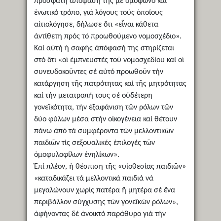
πρόσφατη ἀπόφασή της μέ ὁμόφωνο καί
ἑνωτικό τρόπο, γιά λόγους τούς ὁποίους
αἰτιολόγησε, δήλωσε ὅτι «εἶναι κάθετα
ἀντίθετη πρός τό προωθούμενο νομοσχέδιο».
Καί αὐτή ἡ σαφής ἀπόφασή της στηρίζεται
στό ὅτι «οἱ ἐμπνευστές τοῦ νομοσχεδίου καί οἱ
συνευδοκοῦντες σέ αὐτό προωθοῦν τήν
κατάργηση τῆς πατρότητας καί τῆς μητρότητας
καί τήν μετατροπή τους σέ οὐδέτερη
γονεϊκότητα, τήν ἐξαφάνιση τῶν ρόλων τῶν
δύο φύλων μέσα στήν οἰκογένεια καί θέτουν
πάνω ἀπό τά συμφέροντα τῶν μελλοντικῶν
παιδιῶν τίς σεξουαλικές ἐπιλογές τῶν
ὁμοφυλοφίλων ἐνηλίκων».
Ἐπί πλέον, ἡ θέσπιση τῆς «υἱοθεσίας παιδιῶν»
«καταδικάζει τά μελλοντικά παιδιά νά
μεγαλώνουν χωρίς πατέρα ἤ μητέρα σέ ἕνα
περιβάλλον σύγχυσης τῶν γονεϊκῶν ρόλων»,
ἀφήνοντας δέ ἀνοικτό παράθυρο γιά τήν