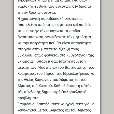
ἐκκλησιαστική ζωή. Ἡ μή ὕπαρξη παιδιῶν
χωρίς τήν εὐθύνη τῶν συζύγων, δέν διασπᾶ
τήν ἐν Χριστῷ συζυγία.
Ἡ χριστιανική παραδοσιακή οἰκογένεια
ἀποτελεῖται ἀπό πατέρα, μητέρα καί παιδιά,
καί σέ αὐτήν τήν οἰκογένεια τά παιδιά
ἀναπτύσσονται, γνωρίζοντας τήν μητρότητα
καί τήν πατρότητα πού θά εἶναι ἀπαραίτητα
στοιχεῖα στήν μετέπειτα ἐξέλιξή τους.
Ἐξ ἄλλου, ὅπως φαίνεται στό «Εὐχολόγιο» τῆς
Ἐκκλησίας, ὑπάρχει σαφέστατη σύνδεση
μεταξύ τῶν Μυστηρίων τοῦ Βαπτίσματος, τοῦ
Χρίσματος, τοῦ Γάμου, τῆς Ἐξομολογήσεως καί
τῆς Θείας Κοινωνίας τοῦ Σώματος καί τοῦ
Αἵματος τοῦ Χριστοῦ. Κάθε διάσπαση αὐτῆς
τῆς σύνδεσης δημιουργεῖ ἐκκλησιολογικά
προβλήματα.
Ἑπομένως, βαπτιζόμαστε καί χριόμαστε γιά νά
κοινωνήσουμε τοῦ Σώματος καί τοῦ Αἵματος