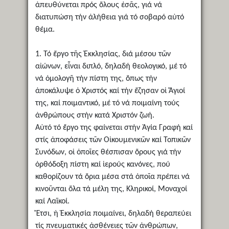
ἀπευθύνεται πρός ὅλους ἐσᾶς, γιά νά
διατυπώση τήν ἀλήθεια γιά τό σοβαρό αὐτό
θέμα.
1. Τό ἔργο τῆς Ἐκκλησίας, διά μέσου τῶν
αἰώνων, εἶναι διπλό, δηλαδή θεολογικό, μέ τό
νά ὁμολογῆ τήν πίστη της, ὅπως τήν
ἀποκάλυψε ὁ Χριστός καί τήν ἔζησαν οἱ Ἅγιοί
της, καί ποιμαντικό, μέ τό νά ποιμαίνη τούς
ἀνθρώπους στήν κατά Χριστόν ζωή.
Αὐτό τό ἔργο της φαίνεται στήν Ἁγία Γραφή καί
στίς ἀποφάσεις τῶν Οἰκουμενικῶν καί Τοπικῶν
Συνόδων, οἱ ὁποῖες θέσπισαν ὅρους γιά τήν
ὀρθόδοξη πίστη καί ἱερούς κανόνες, πού
καθορίζουν τά ὅρια μέσα στά ὁποῖα πρέπει νά
κινοῦνται ὅλα τά μέλη της, Κληρικοί, Μοναχοί
καί Λαϊκοί.
Ἔτσι, ἡ Ἐκκλησία ποιμαίνει, δηλαδή θεραπεύει
τίς πνευματικές ἀσθένειες τῶν ἀνθρώπων,