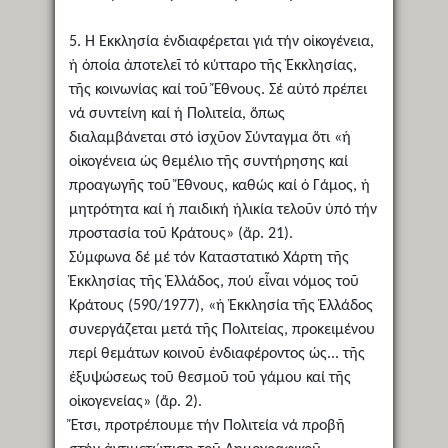
5. Ἡ Ἐκκλησία ἐνδιαφέρεται γιά τήν οἰκογένεια,
ἡ ὁποία ἀποτελεῖ τό κύτταρο τῆς Ἐκκλησίας,
τῆς κοινωνίας καί τοῦ Ἔθνους. Σέ αὐτό πρέπει
νά συντείνη καί ἡ Πολιτεία, ὅπως
διαλαμβάνεται στό ἰσχῦον Σύνταγμα ὅτι «ἡ
οἰκογένεια ὡς θεμέλιο τῆς συντήρησης καί
προαγωγῆς τοῦ Ἔθνους, καθώς καί ὁ Γάμος, ἡ
μητρότητα καί ἡ παιδική ἡλικία τελοῦν ὑπό τήν
προστασία τοῦ Κράτους» (ἄρ. 21).
Σύμφωνα δέ μέ τόν Καταστατικό Χάρτη τῆς
Ἐκκλησίας τῆς Ἑλλάδος, πού εἶναι νόμος τοῦ
Κράτους (590/1977), «ἡ Ἐκκλησία τῆς Ἑλλάδος
συνεργάζεται μετά τῆς Πολιτείας, προκειμένου
περί θεμάτων κοινοῦ ἐνδιαφέροντος ὡς... τῆς
ἐξυψώσεως τοῦ θεσμοῦ τοῦ γάμου καί τῆς
οἰκογενείας» (ἄρ. 2).
Ἔτσι, προτρέπουμε τήν Πολιτεία νά προβῆ