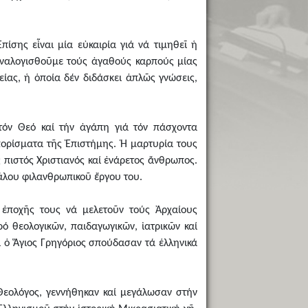
πίσης εἶναι μία εὐκαιρία γιά νά τιμηθεῖ ἡ
 ἀναλογισθοῦμε τούς ἀγαθούς καρπούς μίας
είας, ἡ ὁποία δέν διδάσκει ἁπλῶς γνώσεις,
 τόν Θεό καί τήν ἀγάπη γιά τόν πάσχοντα
πορίσματα τῆς Ἐπιστήμης. Ἡ μαρτυρία τους
ς πιστός Χριστιανός καί ἐνάρετος ἄνθρωπος.
γάλου φιλανθρωπικοῦ ἔργου του.
 ἐποχῆς τους νά μελετοῦν τούς Ἀρχαίους
ό θεολογικῶν, παιδαγωγικῶν, ἰατρικῶν καί
ί ὁ Ἅγιος Γρηγόριος σπούδασαν τά ἑλληνικά
 Θεολόγος, γεννήθηκαν καί μεγάλωσαν στήν