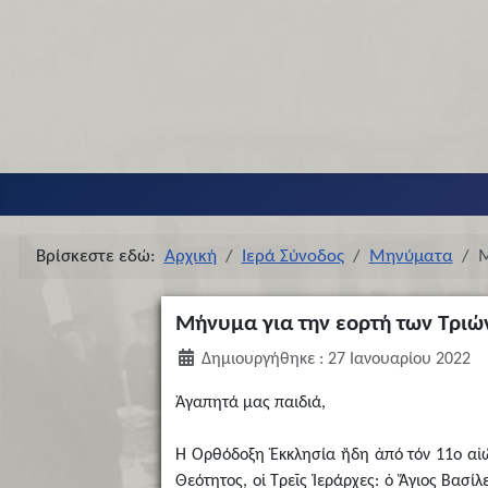
Βρίσκεστε εδώ:
Αρχική
Ιερά Σύνοδος
Μηνύματα
Μ
Μήνυμα για την εορτή των Τριώ
Δημιουργήθηκε : 27 Ιανουαρίου 2022
Ἀγαπητά μας παιδιά,
Ἡ Ὀρθόδοξη Ἐκκλησία ἤδη ἀπό τόν 11ο αἰών
Θεότητος, οἱ Τρεῖς Ἱεράρχες: ὁ Ἅγιος Βασί