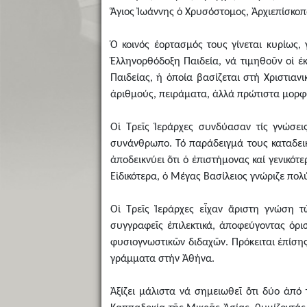
Ἅγιος Ἰωάννης ὁ Χρυσόστομος, Ἀρχιεπίσκο
Ὁ κοινός ἑορτασμός τους γίνεται κυρίως, 
Ἑλληνορθόδοξη Παιδεία, νά τιμηθοῦν οἱ ἐ
Παιδείας, ἡ ὁποία βασίζεται στή Χριστιαν
ἀριθμούς, πειράματα, ἀλλά πρώτιστα μορφ
Οἱ Τρεῖς Ἱεράρχες συνδύασαν τίς γνώσει
συνάνθρωπο. Τό παράδειγμά τους καταδεικ
ἀποδεικνύει ὅτι ὁ ἐπιστήμονας καί γενικότ
Εἰδικότερα, ὁ Μέγας Βασίλειος γνώριζε πολ
Οἱ Τρεῖς Ἱεράρχες εἶχαν ἄριστη γνώση 
συγγραφεῖς ἐπιλεκτικά, ἀποφεύγοντας ὁρι
φυσιογνωστικῶν διδαχῶν. Πρόκειται ἐπίσης
γράμματα στήν Ἀθήνα.
Ἀξίζει μάλιστα νά σημειωθεῖ ὅτι δύο ἀπό