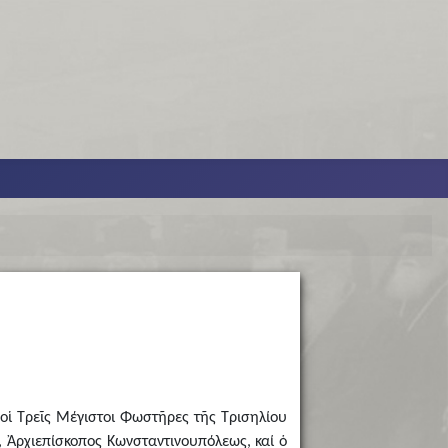
 οἱ Τρεῖς Μέγιστοι Φωστῆρες τῆς Τρισηλίου
ς, Ἀρχιεπίσκοπος Κωνσταντινουπόλεως, καί ὁ