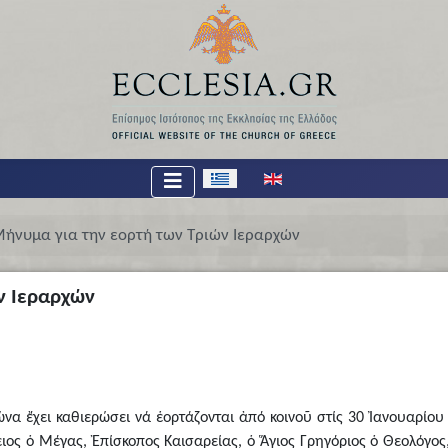
Επιλέξτε τη γλώσσα σας
ήνυμα για την εορτή των Τριών Ιεραρχών
ν Ιεραρχών
α ἔχει καθιερώσει νά ἑορτάζονται ἀπό κοινοῦ στίς 30 Ἰανουαρίου
λειος ὁ Μέγας, Ἐπίσκοπος Καισαρείας, ὁ Ἅγιος Γρηγόριος ὁ Θεολόγο