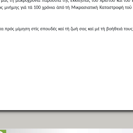
μας τή μακροχρόνια παρουσία τῆς Ἐκκλησίας τοῦ Χριστοῦ καί τοῦ 
ς μνήμης γιά τά 100 χρόνια ἀπό τή Μικρασιατική Καταστροφή τοῦ 19
πα πρός μίμηση στίς σπουδές καί τή ζωή σας καί μέ τή βοήθειά τους