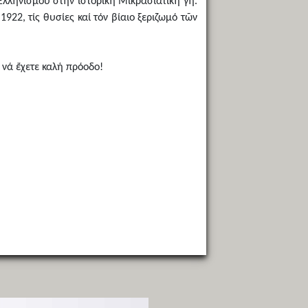
Ἑλληνισμοῦ στήν ἱστορική Μικρασιατική γῆ.
22, τίς θυσίες καί τόν βίαιο ξεριζωμό τῶν
 νά ἔχετε καλή πρόοδο!