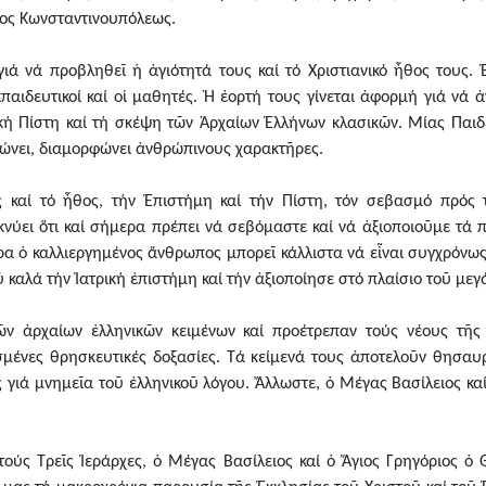
πος Κωνσταντινουπόλεως.
γιά νά προβληθεῖ ἡ ἁγιότητά τους καί τό Χριστιανικό ἦθος τους. Ἐ
κπαιδευτικοί καί οἱ μαθητές. Ἡ ἑορτή τους γίνεται ἀφορμή γιά νά
ική Πίστη καί τή σκέψη τῶν Ἀρχαίων Ἑλλήνων κλασικῶν. Μίας Παιδ
ώνει, διαμορφώνει ἀνθρώπινους χαρακτῆρες.
ς καί τό ἦθος, τήν Ἐπιστήμη καί τήν Πίστη, τόν σεβασμό πρός
νύει ὅτι καί σήμερα πρέπει νά σεβόμαστε καί νά ἀξιοποιοῦμε τά 
ερα ὁ καλλιεργημένος ἄνθρωπος μπορεῖ κάλλιστα νά εἶναι συγχρόνω
ύ καλά τήν Ἰατρική ἐπιστήμη καί τήν ἀξιοποίησε στό πλαίσιο τοῦ με
τῶν ἀρχαίων ἑλληνικῶν κειμένων καί προέτρεπαν τούς νέους τῆς
σμένες θρησκευτικές δοξασίες. Τά κείμενά τους ἀποτελοῦν θησαυρ
 γιά μνημεῖα τοῦ ἑλληνικοῦ λόγου. Ἄλλωστε, ὁ Μέγας Βασίλειος κα
 τούς Τρεῖς Ἱεράρχες, ὁ Μέγας Βασίλειος καί ὁ Ἅγιος Γρηγόριος ὁ