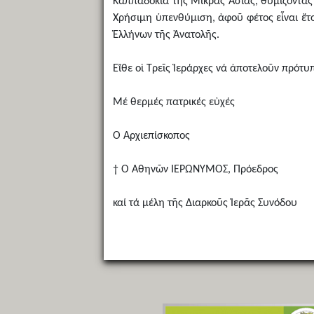
Καππαδοκία τῆς Μικρᾶς Ἀσίας, θυμίζοντάς 
Χρήσιμη ὑπενθύμιση, ἀφοῦ φέτος εἶναι ἔτο
Ἑλλήνων τῆς Ἀνατολῆς.
Εἴθε οἱ Τρεῖς Ἱεράρχες νά ἀποτελοῦν πρότυ
Μέ θερμές πατρικές εὐχές
Ὁ Ἀρχιεπίσκοπος
† Ὁ Ἀθηνῶν ΙΕΡΩΝΥΜΟΣ, Πρόεδρος
καί τά μέλη τῆς Διαρκοῦς Ἱερᾶς Συνόδου