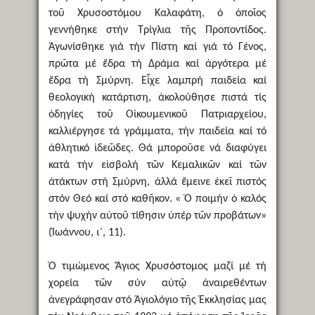
τοῦ Χρυσοστόμου Καλαφάτη, ὁ ὁποῖος
γεννήθηκε στήν Τρίγλια τῆς Προποντίδος.
Ἀγωνίσθηκε γιά τήν Πίστη καί γιά τό Γένος,
πρῶτα μέ ἕδρα τή Δράμα καί ἀργότερα μέ
ἕδρα τή Σμύρνη. Εἶχε λαμπρή παιδεία καί
θεολογική κατάρτιση, ἀκολούθησε πιστά τίς
ὁδηγίες τοῦ Οἰκουμενικοῦ Πατριαρχείου,
καλλιέργησε τά γράμματα, τήν παιδεία καί τό
ἀθλητικό ἰδεῶδες. Θά μποροῦσε νά διαφύγει
κατά τήν εἰσβολή τῶν Κεμαλικῶν καί τῶν
ἀτάκτων στή Σμύρνη, ἀλλά ἔμεινε ἐκεῖ πιστός
στόν Θεό καί στό καθῆκον. « Ὁ ποιμήν ὁ καλός
τήν ψυχήν αὐτοῦ τίθησιν ὑπέρ τῶν προβάτων»
(Ἰωάννου, ι΄, 11).
Ὁ τιμώμενος Ἅγιος Χρυσόστομος μαζί μέ τή
χορεία τῶν σύν αὐτῷ ἀναιρεθέντων
ἀνεγράφησαν στό Ἁγιολόγιο τῆς Ἐκκλησίας μας