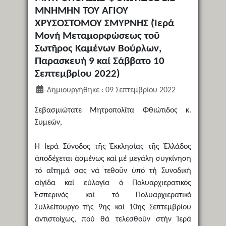
ΜΝΗΜΗΝ ΤΟΥ ΑΓΙΟΥ
ΧΡΥΣΟΣΤΟΜΟΥ ΣΜΥΡΝΗΣ (Ἱερά
Μονή Μεταμορφώσεως τοῦ
Σωτῆρος Καμένων Βούρλων,
Παρασκευή 9 καί Σάββατο 10
Σεπτεμβρίου 2022)
Δημιουργήθηκε : 09 Σεπτεμβρίου 2022
Σεβασμιώτατε Μητροπολῖτα Φθιώτιδος κ.
Συμεών,
Ἡ Ἱερά Σύνοδος τῆς Ἐκκλησίας τῆς Ἑλλάδος
ἀποδέχεται ἀσμένως καί μέ μεγάλη συγκίνηση
τό αἴτημά σας νά τεθοῦν ὑπό τή Συνοδική
αἰγίδα καί εὐλογία ὁ Πολυαρχιερατικός
Ἑσπερινός καί τό Πολυαρχιερατικό
Συλλείτουργο τῆς 9ης καί 10ης Σεπτεμβρίου
ἀντιστοίχως, πού θά τελεσθοῦν στήν Ἱερά