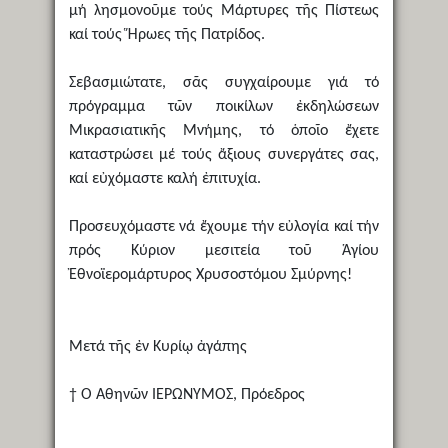
μή λησμονοῦμε τούς Μάρτυρες τῆς Πίστεως
καί τούς Ἥρωες τῆς Πατρίδος.
Σεβασμιώτατε, σᾶς συγχαίρουμε γιά τό
πρόγραμμα τῶν ποικίλων ἐκδηλώσεων
Μικρασιατικῆς Μνήμης, τό ὁποῖο ἔχετε
καταστρώσει μέ τούς ἄξιους συνεργάτες σας,
καί εὐχόμαστε καλή ἐπιτυχία.
Προσευχόμαστε νά ἔχουμε τήν εὐλογία καί τήν
πρός Κύριον μεσιτεία τοῦ Ἁγίου
Ἐθνοϊερομάρτυρος Χρυσοστόμου Σμύρνης!
Μετά τῆς ἐν Κυρίῳ ἀγάπης
† Ὁ Ἀθηνῶν ΙΕΡΩΝΥΜΟΣ, Πρόεδρος