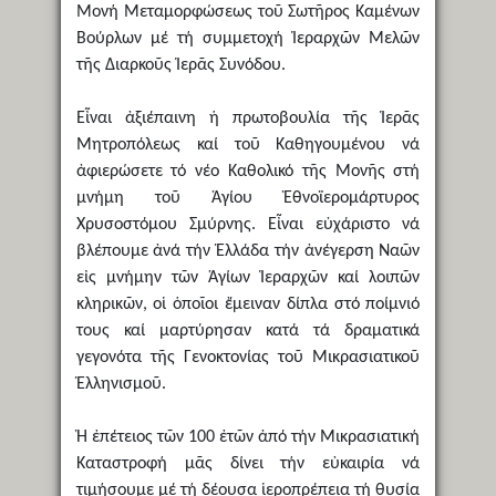
Μονή Μεταμορφώσεως τοῦ Σωτῆρος Καμένων
Βούρλων μέ τή συμμετοχή Ἱεραρχῶν Μελῶν
τῆς Διαρκοῦς Ἱερᾶς Συνόδου.
Εἶναι ἀξιέπαινη ἡ πρωτοβουλία τῆς Ἱερᾶς
Μητροπόλεως καί τοῦ Καθηγουμένου νά
ἀφιερώσετε τό νέο Καθολικό τῆς Μονῆς στή
μνήμη τοῦ Ἁγίου Ἐθνοϊερομάρτυρος
Χρυσοστόμου Σμύρνης. Εἶναι εὐχάριστο νά
βλέπουμε ἀνά τήν Ἑλλάδα τήν ἀνέγερση Ναῶν
εἰς μνήμην τῶν Ἁγίων Ἱεραρχῶν καί λοιπῶν
κληρικῶν, οἱ ὁποῖοι ἔμειναν δίπλα στό ποίμνιό
τους καί μαρτύρησαν κατά τά δραματικά
γεγονότα τῆς Γενοκτονίας τοῦ Μικρασιατικοῦ
Ἑλληνισμοῦ.
Ἡ ἐπέτειος τῶν 100 ἐτῶν ἀπό τήν Μικρασιατική
Καταστροφή μᾶς δίνει τήν εὐκαιρία νά
τιμήσουμε μέ τή δέουσα ἱεροπρέπεια τή θυσία