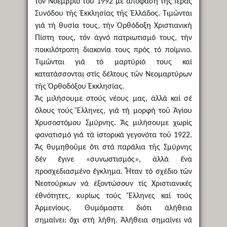
τόν Νοέμβριο τοῦ 1992 μέ ἀπόφαση τῆς Ἱερᾶς
Συνόδου τῆς Ἐκκλησίας τῆς Ἑλλάδος. Τιμῶνται
γιά τή θυσία τους, τήν Ὀρθόδοξη Χριστιανική
Πίστη τους, τόν ἁγνό πατριωτισμό τους, τήν
ποικιλότροπη διακονία τους πρός τό ποίμνιο.
Τιμῶνται γιά τό μαρτύριό τους καί
κατατάσσονται στίς δέλτους τῶν Νεομαρτύρων
τῆς Ὀρθοδόξου Ἐκκλησίας.
Ἄς μιλήσουμε στούς νέους μας, ἀλλά καί σέ
ὅλους τούς Ἕλληνες, γιά τή μορφή τοῦ Ἁγίου
Χρυσοστόμου Σμύρνης. Ἄς μιλήσουμε χωρίς
φανατισμό γιά τά ἱστορικά γεγονότα τοῦ 1922.
Ἄς θυμηθοῦμε ὅτι στά παράλια τῆς Σμύρνης
δέν ἔγινε «συνωστισμός», ἀλλά ἕνα
προσχεδιασμένο ἔγκλημα. Ἦταν τό σχέδιο τῶν
Νεοτούρκων νά ἐξοντώσουν τίς Χριστιανικές
ἐθνότητες, κυρίως τούς Ἕλληνες καί τούς
Ἀρμενίους. Θυμόμαστε διότι ἀλήθεια
σημαίνει: ὄχι στή λήθη. Ἀλήθεια σημαίνει νά