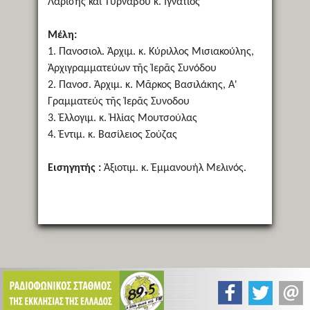
Λαρίσης καί Τυρνάβου κ. Ἰγνάτιος
Μέλη:
1. Πανοσιολ. Ἀρχιμ. κ. Κύριλλος Μισιακούλης,
Ἀρχιγραμματεύων τῆς Ἱερᾶς Συνόδου
2. Πανοσ. Ἀρχιμ. κ. Μᾶρκος Βασιλάκης, Α'
Γραμματεύς τῆς Ἱερᾶς Συνοδου
3. Ἐλλογιμ. κ. Ἠλίας Μουτσούλας
4. Ἐντιμ. κ. Βασίλειος Σούζας
Εισηγητής :
Ἀξιοτιμ. κ. Ἐμμανουήλ Μελινός.