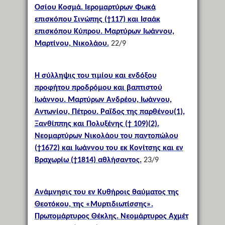
Οσίου Κοσμά. Ιερομαρτύρων Φωκά
επισκόπου Σινώπης (†117) και Ισαάκ
επισκόπου Κύπρου. Μαρτύρων Ιωάννου,
Μαρτίνου, Νικολάου.
22/9
Η σύλληψις του τιμίου και ενδόξου
προφήτου προδρόμου και βαπτιστού
Ιωάννου. Μαρτύρων Ανδρέου, Ιωάννου,
Αντωνίου, Πέτρου. Ραΐδος της παρθένου(1),
Ξανθίππης και Πολυξένης († 109)(2).
Νεομαρτύρων Νικολάου του παντοπώλου
(†1672) και Ιωάννου του εκ Κονίτσης και εν
Βραχωρίω (†1814) αθλήσαντος.
23/9
Ανάμνησις του εν Κυθήροις θαύματος της
Θεοτόκου, της «Μυρτιδιωτίσσης».
Πρωτομάρτυρος Θέκλης. Νεομάρτυρος Αχμέτ