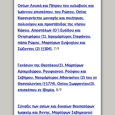
Οσίων Λουκά και Πέτρου του ευλαβούς και
Ιωάννου επισκόπου, του Ρώσου. Οσίας
Κασσιανήςτης μοναχής και ποιήτριας,
πολιούχου και προστάτιδας της νήσου
Κάσου. Αποστόλων (Ο΄) Ευόδου και
Ονησιφόρου (1). Ιερομάρτυρος Στεφάνου,
πάπα Ρώμης. Μαρτύρων Ευψυχίου και
Σώζοντος (2) (†304).
7/9
Γενέσιον της Θεοτόκου(1). Μαρτύρων
Αρτεμιδώρου, Ρουφιανού, Ρούφου και
Σεβήρου. Νεομάρτυρος Αθανασίου (2) του εν
Θεσσαλονίκη (†1774). Οσίου Σωφρονίου(3),
επισκόπου εν Ιβηρία.
8/9
Σύναξις των αγίων και δικαίων θεοπατόρων
Ιωακείμ και Άννης. Μαρτύρων Σεβηριανού