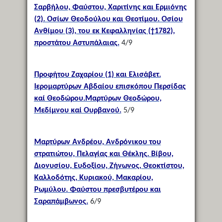
Σαρβήλου, Φαύστου, Χαριτίνης και Ερμιόνης
(2). Οσίων Θεοδούλου και Θεοτίμου. Οσίου
Ανθίμου (3), του εκ Κεφαλληνίας (†1782),
προστάτου Αστυπάλαιας.
4/9
Προφήτου Ζαχαρίου (1) και Ελισάβετ.
Ιερομαρτύρων Αβδαίου επισκόπου Περσίδας
καί Θεοδώρου.Μαρτύρων Θεοδώρου,
Μεδίμνου καί Ουρβανού.
5/9
Μαρτύρων Ανδρέου, Ανδρόνικου του
στρατιώτου, Πελαγίας και Θέκλης. Βίβου,
Διονυσίου, Ευδοξίου, Ζήνωνος, Θεοκτίστου,
Καλλοδότης, Κυριακού, Μακαρίου,
Ρωμύλου. Φαύστου πρεσβυτέρου και
Σαραπάμβωνος.
6/9