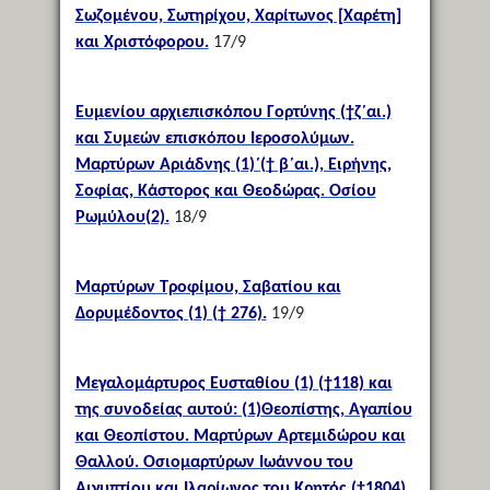
Σωζομένου, Σωτηρίχου, Χαρίτωνος [Χαρέτη]
και Χριστόφορου.
17/9
Ευμενίου αρχιεπισκόπου Γορτύνης (†ζ΄αι.)
και Συμεών επισκόπου Ιεροσολύμων.
Μαρτύρων Αριάδνης (1)΄(† β΄αι.), Ειρήνης,
Σοφίας, Κάστορος και Θεοδώρας. Οσίου
Ρωμύλου(2).
18/9
Μαρτύρων Τροφίμου, Σαβατίου και
Δορυμέδοντος (1) († 276).
19/9
Μεγαλομάρτυρος Ευσταθίου (1) (†118) και
της συνοδείας αυτού: (1)Θεοπίστης, Αγαπίου
και Θεοπίστου. Μαρτύρων Αρτεμιδώρου και
Θαλλού. Οσιομαρτύρων Ιωάννου του
Αιγυπτίου και Ιλαρίωνος του Κρητός (†1804).