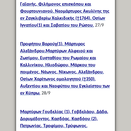
Γαϊανής, Φιλήμονος επισκόπου και
Φουρτουνιανού. Νεομάρτυρος Ακυλίνης της
εν Ζαγκλιβερίω Χαλκιδικής (†1764). Οσίων
Ιγνατίου(1) και Σαβατίου του Ρώσου.
27/9
Προφήτου Βαρούχ(1). Μάρτυρος
Αλεξάνδρου.Μαρτύρων Αλφειού και
Ζωσίμου. Ευσταθίου του Ρωμαίου και
Καλλινίκου. Ηλιοδώρου, Μάρκου του
ποιμένος, Νέωνος, Νίκωνος, Αλεξάνδρου.
Οσίων Χαρίτωνος ομολογητού (†350).
Αυξεντίου και Νεοφύτου του Εγκλείστου των
εν Κύπρω.
28/9
Μαρτύρων Γουδελίας (1), Γοβδελάου, Δάδα,
Δορυμέδοντος, Κασδόας, Κασδόου (2),
Πετρωνίας, Τροφίμου, Τρύφωνος.