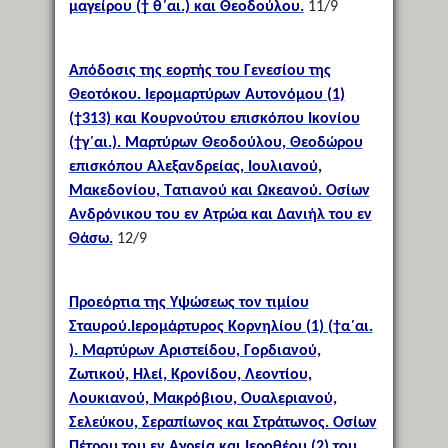
μαγείρου († θ΄αι.) και Θεοδούλου.
11/9
Απόδοσις της εορτής του Γενεσίου της
Θεοτόκου. Ιερομαρτύρων Αυτονόμου (1)
(†313) και Κουρνούτου επισκόπου Ικονίου
(†γ΄αι.). Μαρτύρων Θεοδούλου, Θεοδώρου
επισκόπου Αλεξανδρείας, Ιουλιανού,
Μακεδονίου, Τατιανού και Ωκεανού. Οσίων
Ανδρόνικου του εν Ατρώα και Δανιήλ του εν
Θάσω.
12/9
Προεόρτια της Υψώσεως τον τιμίου
Σταυρού.Ιερομάρτυρος Κορνηλίου (1) (†α΄αι.
). Μαρτύρων Αριστείδου, Γορδιανού,
Ζωτικού, Ηλεί, Κρονίδου, Λεοντίου,
Λουκιανού, Μακρόβιου, Ουαλεριανού,
Σελεύκου, Σεραπίωνος και Στράτωνος. Οσίων
Πέτρου του εν Αγρεία και Ιεροθέου (2) του