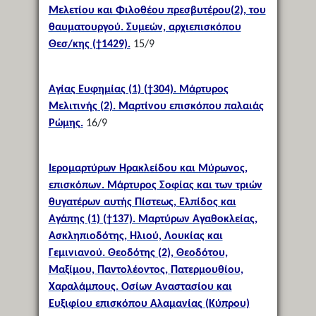
Μελετίου και Φιλοθέου πρεσβυτέρου(2), του
θαυματουργού. Συμεών, αρχιεπισκόπου
Θεσ/κης (†1429).
15/9
Αγίας Ευφημίας (1) (†304). Μάρτυρος
Μελιτινής (2). Μαρτίνου επισκόπου παλαιάς
Ρώμης.
16/9
Ιερομαρτύρων Ηρακλείδου και Μύρωνος,
επισκόπων. Μάρτυρος Σοφίας και των τριών
θυγατέρων αυτής Πίστεως, Ελπίδος και
Αγάπης (1) (†137). Μαρτύρων Αγαθοκλείας,
Ασκληπιοδότης, Ηλιού, Λουκίας και
Γεμινιανού. Θεοδότης (2), Θεοδότου,
Μαξίμου, Παντολέοντος, Πατερμουθίου,
Χαραλάμπους. Οσίων Αναστασίου και
Ευξιφίου επισκόπου Αλαμανίας (Κύπρου)