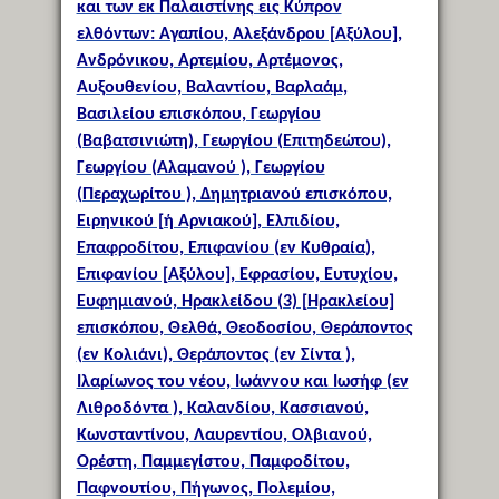
και των εκ Παλαιστίνης εις Κύπρον
ελθόντων: Αγαπίου, Αλεξάνδρου [Αξύλου],
Ανδρόνικου, Αρτεμίου, Αρτέμονος,
Αυξουθενίου, Βαλαντίου, Βαρλαάμ,
Βασιλείου επισκόπου, Γεωργίου
(Βαβατσινιώτη), Γεωργίου (Επιτηδεώτου),
Γεωργίου (Αλαμανού ), Γεωργίου
(Περαχωρίτου ), Δημητριανού επισκόπου,
Ειρηνικού [ή Αρνιακού], Ελπιδίου,
Επαφροδίτου, Επιφανίου (εν Κυθραία),
Επιφανίου [Αξύλου], Εφρασίου, Ευτυχίου,
Ευφημιανού, Ηρακλείδου (3) [Ηρακλείου]
επισκόπου, Θελθά, Θεοδοσίου, Θεράποντος
(εν Κολιάνι), Θεράποντος (εν Σίντα ),
Ιλαρίωνος του νέου, Ιωάννου και Ιωσήφ (εν
Λιθροδόντα ), Καλανδίου, Κασσιανού,
Κωνσταντίνου, Λαυρεντίου, Ολβιανού,
Ορέστη, Παμμεγίστου, Παμφοδίτου,
Παφνουτίου, Πήγωνος, Πολεμίου,