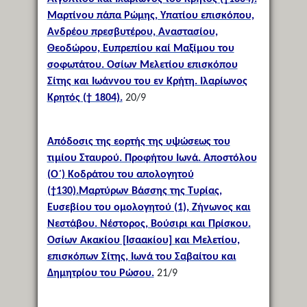
Μαρτίνου πάπα Ρώμης, Υπατίου επισκόπου,
Ανδρέου πρεσβυτέρου, Αναστασίου,
Θεοδώρου, Ευπρεπίου καί Μαξίμου του
σοφωτάτου. Οσίων Μελετίου επισκόπου
Σίτης και Ιωάννου του εν Κρήτη. Ιλαρίωνος
Κρητός († 1804).
20/9
Απόδοσις της εορτής της υψώσεως του
τιμίου Σταυρού. Προφήτου Ιωνά. Αποστόλου
(Ο΄) Κοδράτου του απολογητού
(†130).Μαρτύρων Βάσσης της Τυρίας,
Ευσεβίου του ομολογητού (1), Ζήνωνος και
Νεστάβου. Νέστορος, Βούσιρι και Πρίσκου.
Οσίων Ακακίου [Ισαακίου] και Μελετίου,
επισκόπων Σίτης, Ιωνά του Σαβαίτου και
Δημητρίου του Ρώσου.
21/9