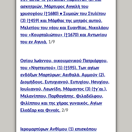
ασκητριών. Μάρτυρος Αγγελή του
χρυσοχόου (†1680) • Συμεών του Στυλίτου
(3) (†459) και Μάρθας της μητρός αυτού.
Μελετίου του νέου και Ευανθίας. Νικολάου
του «Κουρταλιώτου» (†1670) και Αντωνίου
του εν Αγυιά.
1/9
Οσίου Ιωάννου, οικουμενικού Πατριάρχου,
του «Νηστευτού» (1) (†595). Των αγίων
ενδόξων Μαρτύρων: Αειθαλά, Αμμούν (2),
Διομήδους, Ευτυχιανού, Ευτυχίου, Ησυχίου,
Ιουλιανού, Λεωνίδη, Μάμαντος (3) (†γ΄αι.),
Μελανίππου, Παρθαγάπης, Φιλαδέλφου,
Φιλίππου και της χήρας γυναικός. Αγίων
Ελεάζαρ και Φινεές.
2/9
Ιερομαρτύρων Ανθίμου (1) επισκόπου