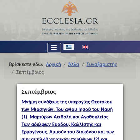
Επιλέξτε τη γλώσσα σας
Βρίσκεστε εδώ:
Αρχική
Άλλα
Συναξαριστής
Σεπτέμβριος
Σεπτέμβριος
Μνήμη συνάξεως της υπεραγίας Θεοτόκου
των Μιασηνών. Του αγίου Ιησού του Ναυή
(1). Μαρτύρων Αειθαλά και Αγαθοκλείας.
Των αδελφών Ευόδου, Καλλίστης και
Ερμογένους. Αμμούν του διακόνου και των
συν αυτώ 40 γυναικών παρθένων (2) και