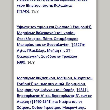
νέου Ιβηρίτου, του εκ Καλαμάτας
(†1745).
13/9
Ύψωσις τον τιμίου και ζωοποιού Σταυρού(1).
Μαρτύρων Βαλεριανού του νηπίου,
Θεοκλέους και Πάπα. Οσιομάρτυρος
Μακαρίου του εν Θεσσαλονίκη (†1527)•
Αγίας Πλακίλλης. Μνήμη της ΣΤ΄
Οικουμενικής Συνόδου εν Τρούλλω
(680).
14/9
Μαρτύρων Βυζαντινού, Μαξίμου, Νικήτα του
Γότθου(1) και των συν αυτώ, Πορφυρίου.
Νεομάρτυρος Ιωάννου του Κρητός (†1811).
Βησσαρίωνος Α` και Βησσαρίωνος Β`, των εν
Λαρίση (†1490-1541) και Νικήτα του εν
Χύτροις. Οσίων Γερασίμου Μακρυνίτσης.