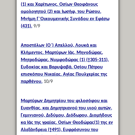
(1) και Χαρίτωνος. Οσίων Θεοφάνους
ομολογητού (2) και Ιωσήφ, του Ρώσου.
Μνήμη Γ΄Οικουμενικής Συνόδου εν Εφέσω
(431).
9/9
Αποστόλων (Ο΄) Απελλού, Λουκά και
Κλήμεντος. Μαρτύρων Ιάς, Μηνοδώρας,
Μητροδώρας, Νυμφοδώρας (1) (†305-311),
Ευδοκίας και Βαρυψαβά. Οσίου Πέτρου
επισκόπου Νικαίας. Αγίας Πουλχερίας της
παρθένου.
10/9
Μαρτύρων Δημητρίου του φιλοσόφου και
Ευανθίας, και Δημητριανού του υιού αυτών.
Γεμινιανού, Διδύμου, Διόδωρου, Διομήδους
κα Ιάς της γραίας. Οσίων Θεοδώρας(1) της εν
Αλεξάνδρεια (†491), Ευφρόσυνου του