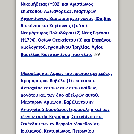
Νικομήδειας (†302) και Αριστίωνος
επισκόπου Αλεξανδρείας. Μαρτύρων
Αρχοντίωνος, Βασιλίσσης, Ζήνωνος, Φοίβης
διακόνου και Χαρίτωνος (†α΄αι.).
Νεομάρτυρος Πολυδώρου (2) Νέας Εφέσου
(†1794). Οσίων Θεοκτίστου (3) και Στεφάνου
ομολογητού, ηγουμένου Τριγλίας. Αγίου
βασιλέως Κωνσταντίνου, του νέου.
3/9
Μωϋσέως και Ααρών του πρώτου αρχιερέως.
Ιερομάρτυρος Βαβύλα (1) επισκόπου
Αντιοχείας και των συν αυτώ παίδων,
Δονάτου και των δύο αδελφών αυτού.
Μαρτύρων Αμιανού, Βαβύλα του εν
Αντιοχεία διδασκάλου. Ιερουσαλήμ καί των
τέκνων αυτής Κεγούρου, Σεκενδίνου και
Σεκένδου των εν Βερροία Μακεδονίας.
Ιουλιανού, Κεντυρίωνος, Πετρωνίου,