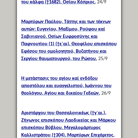
του κάλφα (†1682). Οσίου Κόπριος.
24/9
Μαρτύρων Παύλου, Τάττης και των τέκνων
αυτών: Ευγενίου, Μαξίμου, Ρούφου καί
Σαβινιανού. Οσίων Ευφροσύνης και
Παφνουτίου (1) (†ε΄αι). Θεοφίλου επισκόπου
Εφέσου του ομολογητού, Βυζατήνου και
Σεργίου θαυματουργού, του Ρώσου.
25/9
Η μετάστασις του αγίου καί ενδόξου
αποστόλου και ευαγγελιστού, Ιωάννου του
θεολόγου. Αγίου και δικαίου Γεδεών.
26/9
Αριστάρχου του Θεσσαλονικέως (†γ΄αι.),
Ζήνωνος επισκόπου Λαοδικείας και Μάρκου
επισκόπου Βύβλου. Μεγαλομάρτυρος
Καλλιστράτου (†304). Μαρτύρων Επιχάριτος,