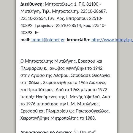
Διεύθυνση:
Μητροπόλεως 1, Τ.Κ. 81100 -
Μυτιλήνη.
Τηλ.
Μητροπολίτη: 22510-28687,
22510-22654, Γεν. Αρχ. Επιτρόπου: 22510-
40892, Γραφείων: 22510-28514,
Fax:
22510-
40893,
E-
mail:
immit@otenet.gr
.
Ιστοσελίδα:
http://www.immyt.gr
Ο Μητροπολίτης Μυτιλήνης, Ερεσσού και
Πλωμαρίου κ. Ιάκωβος γεννήθηκε το 1942
στην Αγιάσο της Λέσβου. Σπούδασε Θεολογία
στη Χάλκη. Χειροτονήθηκε το 1965 Διάκονος
και Πρεσβύτερος. Από το 1968 μέχρι το 1972
υπήρξε Ηγούμενος της Ι. Μονής Υψηλού. Από
το 1976 υπηρέτησε την Ι. Μ. Μυτιλήνης,
Ερεσσού και Πλωμαρίου ως Πρωτοσύγκελλος.
Χειροτονήθηκε Μητροπολίτης το 1988.
Δημοσιογραφικό όργανο:
“Ο Ποιμήν”