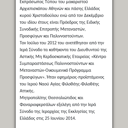
Εκπρόσωπος Τύπου του μακαριστού
Αρχιεπισκόπου Αθηνών και πάσης Ελλάδος
κυρού Χριστοδούλου ενώ από τον Δεκέμβριο
του ιδίου έτους είναι Πρόεδρος της Ειδικής
Συνοδικής Επιτροπής Μεταναστών,
Προσφύγων και Παλιννοστούντων.
Τον Ιούλιο του 2012 του ανετέθησαν από την
Ιερά Σύνοδο τα καθήκοντα του Διευθυντού της
Αστικής Μη Κερδοσκοπικής Εταιρείας «Κέντρο
Συμπαραστάσεως Παλιννοστούντων και
Μεταναστών-Οικουμενικό Πρόγραμμα
Προσφύγων». Ήταν εφημέριος-προϊστάμενος
του Ιερού Ναού Αγίας Φιλοθέης-Φιλοθέης
Αττικής.
Μητροπολίτης Θεσσαλιώτιδος και
Φαναριοφερσάλων εξελέγη από την Ιερά
Σύνοδο της Ιεραρχίας της Εκκλησίας της
Ελλάδος στις 25 Ιουνίου 2014.