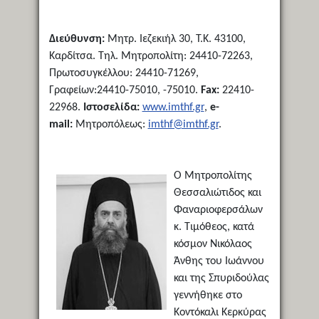
Διεύθυνση:
Μητρ. Ιεζεκιήλ 30, Τ.Κ. 43100,
Καρδίτσα. Τηλ. Μητροπολίτη: 24410-72263,
Πρωτοσυγκέλλου: 24410-71269,
Γραφείων:24410-75010, -75010.
Fax:
22410-
22968.
Ιστοσελίδα:
www.imthf.gr
,
e-
mail:
Μητροπόλεως:
imthf@imthf.gr
.
Ο Μητροπολίτης
Θεσσαλιώτιδος και
Φαναριοφερσάλων
κ. Τιμόθεος, κατά
κόσμον Νικόλαος
Άνθης του Ιωάννου
και της Σπυριδούλας
γεννήθηκε στο
Κοντόκαλι Κερκύρας