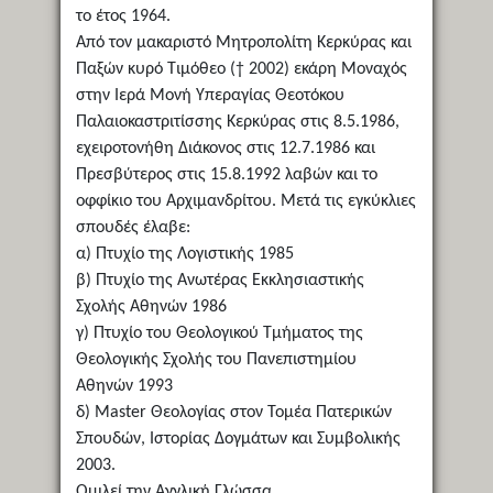
το έτος 1964.
Από τον μακαριστό Μητροπολίτη Κερκύρας και
Παξών κυρό Τιμόθεο († 2002) εκάρη Μοναχός
στην Ιερά Μονή Υπεραγίας Θεοτόκου
Παλαιοκαστριτίσσης Κερκύρας στις 8.5.1986,
εχειροτονήθη Διάκονος στις 12.7.1986 και
Πρεσβύτερος στις 15.8.1992 λαβών και το
οφφίκιο του Αρχιμανδρίτου. Μετά τις εγκύκλιες
σπουδές έλαβε:
α) Πτυχίο της Λογιστικής 1985
β) Πτυχίο της Ανωτέρας Εκκλησιαστικής
Σχολής Αθηνών 1986
γ) Πτυχίο του Θεολογικού Τμήματος της
Θεολογικής Σχολής του Πανεπιστημίου
Αθηνών 1993
δ) Master Θεολογίας στον Τομέα Πατερικών
Σπουδών, Ιστορίας Δογμάτων και Συμβολικής
2003.
Ομιλεί την Αγγλική Γλώσσα.