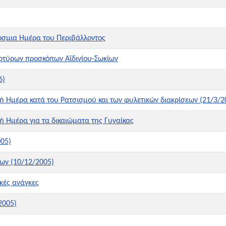
σμια Ημέρα του Περιβάλλοντος
ρτύρων προσκόπων Αϊδινίου-Σωκίων
6)
 Ημέρα κατά του Ρατσισμού και των φυλετικών διακρίσεων (21/3/2
 Ημέρα για τα δικαιώματα της Γυναίκας
05)
ων (10/12/2005)
ικές ανάγκες
2005)