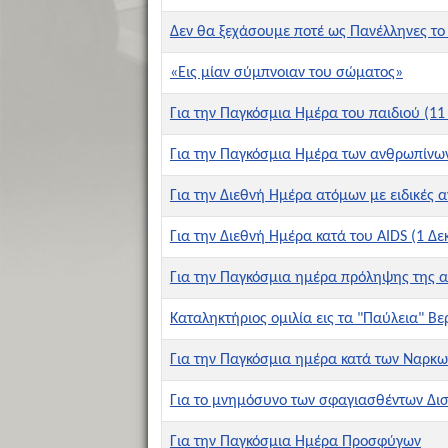
Δεν θα ξεχάσουμε ποτέ ως Πανέλληνες το
«Eις μίαν σύμπνοιαν του σώματος»
Για την Παγκόσμια Ημέρα του παιδιού (11
Για την Παγκόσμια Ημέρα των ανθρωπίνων
Για την Διεθνή Ημέρα ατόμων με ειδικές α
Για την Διεθνή Ημέρα κατά του AIDS (1 Δ
Για την Παγκόσμια ημέρα πρόληψης της α
Καταληκτήριος ομιλία εις τα "Παύλεια" Βε
Για την Παγκόσμια ημέρα κατά των Ναρκω
Για το μνημόσυνο των σφαγιασθέντων Δισ
Για την Παγκόσμια Ημέρα Προσφύγων