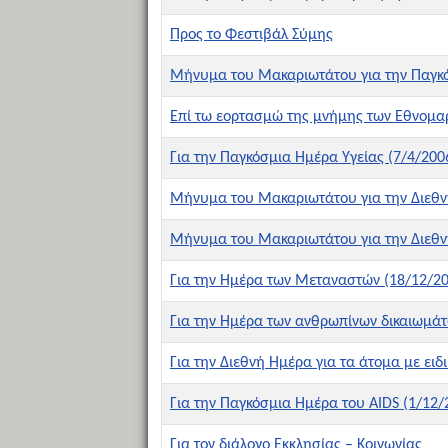
Προς το Φεστιβάλ Σύμης
Μήνυμα του Μακαριωτάτου για την Παγκό
Επί τω εορτασμώ της μνήμης των Εθνομα
Για την Παγκόσμια Ημέρα Υγείας (7/4/200
Μήνυμα του Μακαριωτάτου για την Διεθνή
Μήνυμα του Μακαριωτάτου για την Διεθνή
Για την Ημέρα των Μεταναστών (18/12/20
Για την Ημέρα των ανθρωπίνων δικαιωμάτ
Για την Διεθνή Ημέρα για τα άτομα με ειδ
Για την Παγκόσμια Ημέρα του AIDS (1/12/
Για τον διάλογο Εκκλησίας – Κοινωνίας