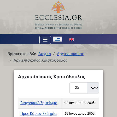
Επιλέξτε τη γλώσσα σας
Βρίσκεστε εδώ:
Αρχική
Αρχιεπίσκοπος
Αρχιεπίσκοπος Χριστόδουλος
Αρχιεπίσκοπος Χριστόδουλος
Εμφάνιση #
Τίτλος
Ημερομηνία Δημιουργίας
Βιογραφικό Σημείωμα
02 Ιανουαρίου 2008
Προς Κύριον Εκδημία
28 Ιανουαρίου 2008