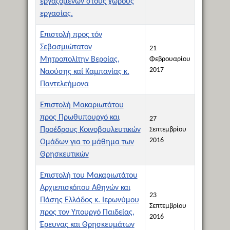
εργαζομένων στους χώρους
εργασίας.
Επιστολή προς τόν
Σεβασμιώτατον
21
Μητροπολίτην Βεροίας,
Φεβρουαρίου
2017
Ναούσης καί Καμπανίας κ.
Παντελεήμονα
Επιστολή Μακαριωτάτου
προς Πρωθυπουργό και
27
Προέδρους Κοινοβουλευτικών
Σεπτεμβρίου
2016
Ομάδων για το μάθημα των
Θρησκευτικών
Επιστολή του Μακαριωτάτου
Αρχιεπισκόπου Αθηνών και
23
Πάσης Ελλάδος κ. Ιερωνύμου
Σεπτεμβρίου
προς τον Υπουργό Παιδείας,
2016
Έρευνας και Θρησκευμάτων