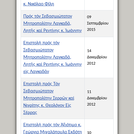
κ. Νικόλαο Φίλη
Πρός τόν Σεβασμιώτατον
09
Μητροπολίτην Λαγκαδᾶ,
Σεπτεμβρίου
2015
Λητῆς καί Ρεντίνης κ. Ἰωάννην
Επιστολή πρός τόν
Σεβασμιώτατον
14
Μητροπολίτην Λαγκαδᾶ,
Δεκεμβρίου
2012
Λητῆς καί Ρεντίνης κ. Ἰωάννην
εἰς Λαγκαδᾶν
Επιστολή πρός Τόν
Σεβασμιώτατον
11
Μητροπολίτην Σερρῶν καί
Δεκεμβρίου
2012
Νιγρίτης κ. Θεολόγον Εἰς
Σέρρας
Επιστολή πρός τόν Ἀξιότιμο κ.
Γεώργιο Μιχαλόπουλο Ἐκδότη
10