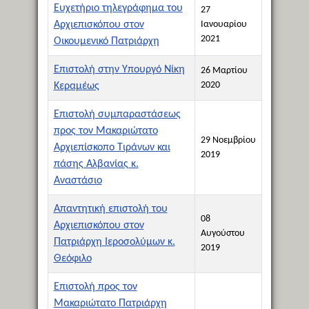
Ευχετήριο τηλεγράφημα του
27
Αρχιεπισκόπου στον
Ιανουαρίου
2021
Οικουμενικό Πατριάρχη
Επιστολή στην Υπουργό Νίκη
26 Μαρτίου
2020
Κεραμέως
Eπιστολή συμπαραστάσεως
προς τον Μακαριώτατο
29 Νοεμβρίου
Αρχιεπίσκοπο Τιράνων και
2019
πάσης Αλβανίας κ.
Αναστάσιο
Απαντητική επιστολή του
08
Αρχιεπισκόπου στον
Αυγούστου
Πατριάρχη Ιεροσολύμων κ.
2019
Θεόφιλο
Επιστολή προς τον
Μακαριώτατο Πατριάρχη