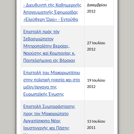
- Διευθυντή τῆς Καθημερινῆς
Δεκεμβρίου
2012
Ἀπογευματινῆς Ἐφημερίδας
«Ἐλεύθερη Ὥρα» - Ἐνταῦθα
Επιστολή πρός τόν
Σεβασμιώτατον
27 Ιουλίου
Μητροπολίτην Βεροίας,
2012
Ναούσης καί Καμπανίας κ.
Παντελεήμονα εἰς Βέροιαν
Επιστολή του Μακαριωτάτου
στην πολιτική ηγεσία και στα
19 Ιουλίου
2012
μέλη/όργανα της
Ευρωπαϊκής Ένωσης
Επιστολή Συμπαράστασης
προς τον Μακαριώτατο
Αρχιεπίσκοπο Νέας
13 Ιουλίου
2011
Ιουστινιανής και Πάσης