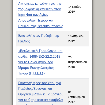
Αντιοχείας κ. Ιωάννη για την
14 Μαΐου
τρομοκρατική επίθεση στον
2019
Ιερό Ναό των Αγίων
Αποστόλων Πέτρου και
Παύλου της Σελευκουπόλεως
Επιστολή στον Πρέσβη της
18 Απριλίου
2019
Γαλλίας
«Βουλευτική Τροπολογία υπ’
αριθμ. 1488/152/22.2.2018
26
για το Πανελλήνιο Ιερό
Φεβρουαρίου
2018
Ίδρυμα Ευαγγελιστρίας
Τήνου (Π.Ι.Ι.Ε.Τ.)»
Επιστολή προς τον Υπουργό
Παιδείας, Έρευνας και
01
Θρησκευμάτων κ. Γαβρόγλου
Σεπτεμβρίου
για τα θρησκευτικά σύμβολα
2017