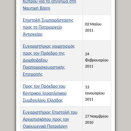
Κύπρου για το ατύχημα στη
Ναυτική Βάση
Επιστολή Συμπαράστασης
02 Μαΐου
προς το Πατριαρχείο
2011
Αντιοχείας
Ευχαριστήριος χαιρετισμός
προς τον Πρόεδρο της
24
Διορθοδόξου
Φεβρουαρίου
2011
Προπαρασκευαστικής
Επιτροπής
Προς τον Πρόεδρο του
13
Κεντρικού Ισραηλιτικού
Ιανουαρίου
2011
Συμβουλίου Ελλάδος
Ευχαριστήριος Επιστολή του
27 Νοεμβρίου
Αρχιεπισκόπου προς τον
2010
Οικουμενικό Πατριάρχη