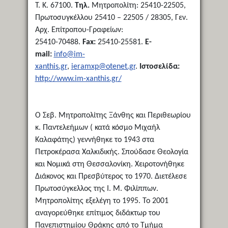
Τ. Κ. 67100.
Τηλ.
Μητροπολίτη: 25410-22505,
Πρωτοσυγκέλλου 25410 – 22505 / 28305, Γεν.
Αρχ. Επίτροπου-Γραφείων:
25410-70488.
Fax:
25410-25581.
E-
mail:
info@im-
xanthis.gr
,
ieramxp@otenet.gr
.
Ιστοσελίδα:
http://www.im-xanthis.gr/
Ο Σεβ. Μητροπολίτης Ξάνθης και Περιθεωρίου
κ. Παντελεήμων ( κατά κόσμο Μιχαήλ
Καλαφάτης) γεννήθηκε το 1943 στα
Πετροκέρασα Χαλκιδικής. Σπούδασε Θεολογία
και Νομικά στη Θεσσαλονίκη. Χειροτονήθηκε
Διάκονος και Πρεσβύτερος το 1970. Διετέλεσε
Πρωτοσύγκελλος της Ι. Μ. Φιλίππων.
Μητροπολίτης εξελέγη το 1995. Το 2001
αναγορεύθηκε επίτιμος διδάκτωρ του
Πανεπιστημίου Θράκης από το Τμήμα