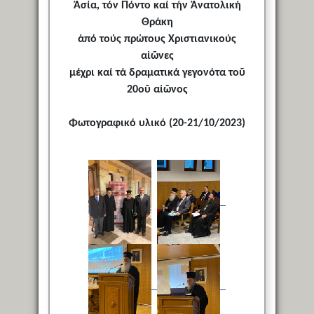
Ἀσία, τόν Πόντο καί τήν Ἀνατολική
Θράκη
ἀπό τούς πρώτους Χριστιανικούς
αἰῶνες
μέχρι καί τά δραματικά γεγονότα τοῦ
20οῦ αἰῶνος
Φωτογραφικό υλικό (20-21/10/2023)