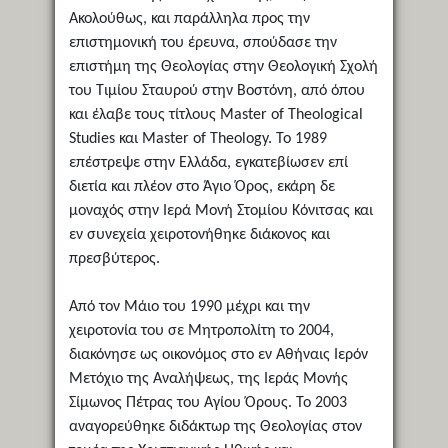
Ακολούθως, και παράλληλα προς την
επιστημονική του έρευνα, σπούδασε την
επιστήμη της Θεολογίας στην Θεολογική Σχολή
του Τιμίου Σταυρού στην Βοστόνη, από όπου
και έλαβε τους τίτλους Master of Theological
Studies και Master of Theology. Το 1989
επέστρεψε στην Ελλάδα, εγκατεβίωσεν επί
διετία και πλέον στο Άγιο Όρος, εκάρη δε
μοναχός στην Ιερά Μονή Στομίου Κόνιτσας και
εν συνεχεία χειροτονήθηκε διάκονος και
πρεσβύτερος.
Από τον Μάιο του 1990 μέχρι και την
χειροτονία του σε Μητροπολίτη το 2004,
διακόνησε ως οικονόμος στο εν Αθήναις Ιερόν
Μετόχιο της Αναλήψεως, της Ιεράς Μονής
Σίμωνος Πέτρας του Αγίου Όρους. Το 2003
αναγορεύθηκε διδάκτωρ της Θεολογίας στον