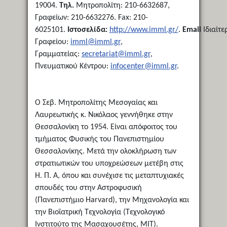
19004.
Τηλ.
Μητροπολίτη: 210-6632687,
Γραφείων: 210-6632276. Fax: 210-
6025101.
Ιστοσελίδα:
http://www.imml.gr/
.
Email
Ιδιαίτε
Γραφείου:
imml@imml.gr
,
Γραμματείας:
secretariat@imml.gr
,
Πνευματικού Κέντρου:
infocenter@imml.gr
.
Ο Σεβ. Μητροπολίτης Μεσογαίας και
Λαυρεωτικής κ. Νικόλαος γεννήθηκε στην
Θεσσαλονίκη το 1954. Είναι απόφοιτος του
τμήματος Φυσικής του Πανεπιστημίου
Θεσσαλονίκης. Μετά την ολοκλήρωση των
στρατιωτικών του υποχρεώσεων μετέβη στις
Η. Π. Α, όπου και συνέχισε τις μεταπτυχιακές
σπουδές του στην Αστροφυσική
(Πανεπιστήμιο Harvard), την Μηχανολογία και
την Βιοϊατρική Τεχνολογία (Τεχνολογικό
Ινστιτούτο της Μασαχουσέτης, ΜΙΤ).