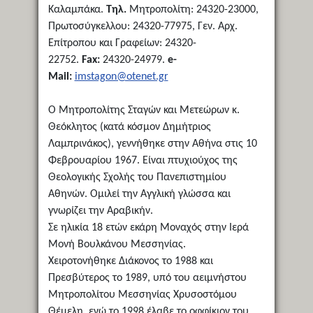
Καλαμπάκα.
Τηλ.
Μητροπολίτη: 24320-23000,
Πρωτοσύγκελλου: 24320-77975, Γεν. Αρχ.
Επίτροπου και Γραφείων: 24320-
22752.
Fax:
24320-24979.
e-
Mail:
imstagon@otenet.gr
Ο Μητροπολίτης Σταγών και Μετεώρων κ.
Θεόκλητος (κατά κόσμον Δημήτριος
Λαμπρινάκος), γεννήθηκε στην Αθήνα στις 10
Φεβρουαρίου 1967. Είναι πτυχιούχος της
Θεολογικής Σχολής του Πανεπιστημίου
Αθηνών. Ομιλεί την Αγγλική γλώσσα και
γνωρίζει την Αραβικήν.
Σε ηλικία 18 ετών εκάρη Μοναχός στην Ιερά
Μονή Βουλκάνου Μεσσηνίας.
Χειροτονήθηκε Διάκονος το 1988 και
Πρεσβύτερος το 1989, υπό του αειμνήστου
Μητροπολίτου Μεσσηνίας Χρυσοστόμου
Θέμελη, ενώ το 1998 έλαβε το οφφίκιον του