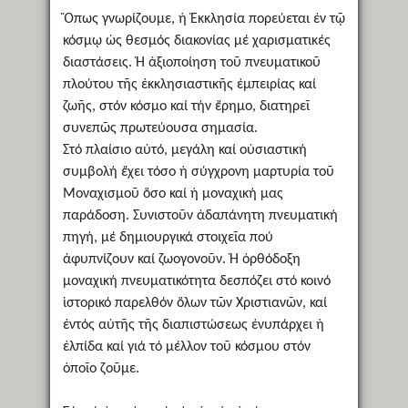
Ὅπως γνωρίζουμε, ἡ Ἐκκλησία πορεύεται ἐν τῷ
κόσμῳ ὡς θεσμός διακονίας μέ χαρισματικές
διαστάσεις. Ἡ ἀξιοποίηση τοῦ πνευματικοῦ
πλούτου τῆς ἐκκλησιαστικῆς ἐμπειρίας καί
ζωῆς, στόν κόσμο καί τήν ἔρημο, διατηρεῖ
συνεπῶς πρωτεύουσα σημασία.
Στό πλαίσιο αὐτό, μεγάλη καί οὐσιαστική
συμβολή ἔχει τόσο ἡ σύγχρονη μαρτυρία τοῦ
Μοναχισμοῦ ὅσο καί ἡ μοναχική μας
παράδοση. Συνιστοῦν ἀδαπάνητη πνευματική
πηγή, μέ δημιουργικά στοιχεῖα πού
ἀφυπνίζουν καί ζωογονοῦν. Ἡ ὀρθόδοξη
μοναχική πνευματικότητα δεσπόζει στό κοινό
ἱστορικό παρελθόν ὅλων τῶν Χριστιανῶν, καί
ἐντός αὐτῆς τῆς διαπιστώσεως ἐνυπάρχει ἡ
ἐλπίδα καί γιά τό μέλλον τοῦ κόσμου στόν
ὁποῖο ζοῦμε.