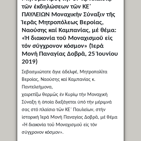
τῶν ἐκδηλώσεων τῶν ΚΕ΄
ΠΑΥΛΕΙΩΝ Μοναχικήν Σύναξιν τῆς
Ἱερᾶς Μητροπόλεως Βεροίας,
Ναούσης καί Καμπανίας, μέ θέμα:
«Ἡ διακονία τοῦ Μοναχισμοῦ εἰς
τόν σύγχρονον κόσμον» (Ἱερά
Μονή Παναγίας Δοβρᾶ, 25 Ἰουνίου
2019)
Σεβασμιώτατε ἅγιε ἀδελφέ, Μητροπολῖτα
Βεροίας, Ναούσης καί Καμπανίας κ.
Παντελεήμονα,
χαιρετίζω θερμῶς ἐν Κυρίῳ τήν Μοναχική
Σύναξη ἡ ὁποία διεξάγεται ὑπό τήν μέριμνά
σας στό πλαίσιο τῶν ΚΕ΄ Παυλείων, στήν
ἱστορική Ἱερά Μονή Παναγίας Δοβρᾶ, μέ θέμα
«Ἡ διακονία τοῦ Μοναχισμοῦ εἰς τόν
σύγχρονον κόσμον».