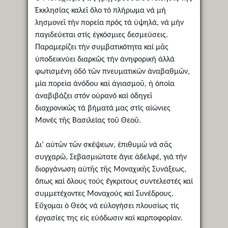
Ἐκκλησίας καλεῖ ὅλο τό πλήρωμα νά μή
λησμονεῖ τήν πορεία πρός τά ὑψηλά, νά μήν
παγιδεύεται στίς ἐγκόσμιες δεσμεύσεις.
Παραμερίζει τήν συμβατικότητα καί μᾶς
ὑποδεικνύει διαρκῶς τήν ἀνηφορική ἀλλά
φωτισμένη ὁδό τῶν πνευματικῶν ἀναβαθμῶν,
μία πορεία ἀνόδου καί ἁγιασμοῦ, ἡ ὁποία
ἀναβιβάζει στόν οὐρανό καί ὁδηγεῖ
διαχρονικῶς τά βήματά μας στίς αἰώνιες
Μονές τῆς Βασιλείας τοῦ Θεοῦ.
Δι’ αὐτῶν τῶν σκέψεων, ἐπιθυμῶ νά σᾶς
συγχαρῶ, Σεβασμιώτατε ἅγιε ἀδελφέ, γιά τήν
διοργάνωση αὐτῆς τῆς Μοναχικῆς Συνάξεως,
ὅπως καί ὅλους τούς ἔγκριτους συντελεστές καί
συμμετέχοντες Μοναχούς καί Συνέδρους.
Εὔχομαι ὁ Θεός νά εὐλογήσει πλουσίως τίς
ἐργασίες της εἰς εὐόδωσιν καί καρποφορίαν.