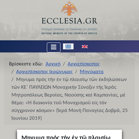
Επιλέξτε τη γλώσσα σας
Βρίσκεστε εδώ:
Αρχική
Αρχιεπίσκοπος
Αρχιεπίσκοπος Ιερώνυμος
Μηνύματα
Μηνυμα πρός τήν ἐν τῷ πλαισίῳ τῶν ἐκδηλώσεων
τῶν ΚΕ΄ ΠΑΥΛΕΙΩΝ Μοναχικήν Σύναξιν τῆς Ἱερᾶς
Μητροπόλεως Βεροίας, Ναούσης καί Καμπανίας, μέ
θέμα: «Ἡ διακονία τοῦ Μοναχισμοῦ εἰς τόν
σύγχρονον κόσμον» (Ἱερά Μονή Παναγίας Δοβρᾶ, 25
Ἰουνίου 2019)
Μηνυμα πρός τήν ἐν τῷ πλαισίῳ