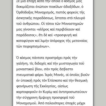
Σέ μιά ἐποχή κατά τήν ὁποία ὁ κόσμος μας
δοκιμάζεται ἐνώπιον ποικίλων ἀδιεξόδων, ὁ
Ὀρθόδοξος Μοναχισμός, πιστός φορεύς τῆς
ἀσκητικῆς παραδόσεως, ἵσταται στό πλευρό
τοῦ ἀνθρώπου. Οἱ τόποι τῶν Μοναστηριῶν
μας γίνονται «κλῆρος καί περιβόλαιον καί
παράδεισος», ἔτι δέ καί «προσφυγή καί
καταφύγιον καί λιμήν ἀτάραχος τῆς μετανοίας
τῶν πεφορτισμένων».
Ὁ κόσμος πάντοτε προστρέχει πρός τήν
γαλήνη, τίς διδαχές καί τήν μυσταγωγία τοῦ
μοναστικοῦ βίου, σάν πρός ἄσβεστο
πνευματικό φάρο. Ἱερές Μονές, οἱ ὁποῖες βιοῦν
ἐν ὑπακοῇ πρός τόν Ἐπίσκοπο καί τήν θεσμική
φανέρωση τῆς Ἐκκλησίας, αἰσίως
καρποφοροῦν ἐν Κυρίῳ καί ἀντιπροσωπεύουν
τήν σύγχρονη ἔμψυχη προσφορά τοῦ
Μοναχισμοῦ. Ἀπό παλαιότερες ἐποχές μέχρι