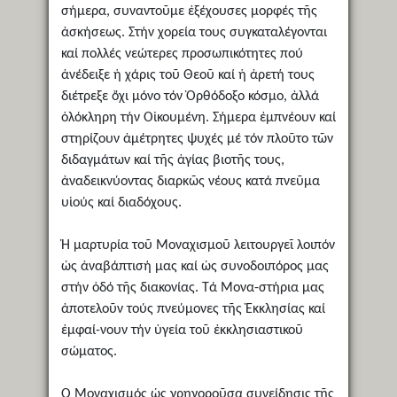
σήμερα, συναντοῦμε ἐξέχουσες μορφές τῆς
ἀσκήσεως. Στήν χορεία τους συγκαταλέγονται
καί πολλές νεώτερες προσωπικότητες πού
ἀνέδειξε ἡ χάρις τοῦ Θεοῦ καί ἡ ἀρετή τους
διέτρεξε ὄχι μόνο τόν Ὀρθόδοξο κόσμο, ἀλλά
ὁλόκληρη τήν Οἰκουμένη. Σήμερα ἐμπνέουν καί
στηρίζουν ἀμέτρητες ψυχές μέ τόν πλοῦτο τῶν
διδαγμάτων καί τῆς ἁγίας βιοτῆς τους,
ἀναδεικνύοντας διαρκῶς νέους κατά πνεῦμα
υἱούς καί διαδόχους.
Ἡ μαρτυρία τοῦ Μοναχισμοῦ λειτουργεῖ λοιπόν
ὡς ἀναβάπτισή μας καί ὡς συνοδοιπόρος μας
στήν ὁδό τῆς διακονίας. Τά Μονα-στήρια μας
ἀποτελοῦν τούς πνεύμονες τῆς Ἐκκλησίας καί
ἐμφαί-νουν τήν ὑγεία τοῦ ἐκκλησιαστικοῦ
σώματος.
Ὁ Μοναχισμός ὡς γρηγοροῦσα συνείδησις τῆς