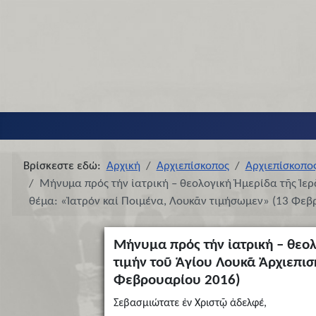
Βρίσκεστε εδώ:
Αρχική
Αρχιεπίσκοπος
Αρχιεπίσκοπο
Μήνυμα πρός τήν ἰατρική – θεολογική Ἡμερίδα τῆς Ἱε
θέμα: «Ἰατρόν καί Ποιμένα, Λουκᾶν τιμήσωμεν» (13 Φεβ
Μήνυμα πρός τήν ἰατρική – θεο
τιμήν τοῦ Ἁγίου Λουκᾶ Ἀρχιεπι
Φεβρουαρίου 2016)
Σεβασμιώτατε ἐν Χριστῷ ἀδελφέ,