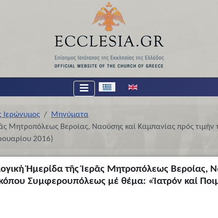
Επιλέξτε τη γλώσσα σας
ς Ιερώνυμος
Μηνύματα
ρᾶς Μητροπόλεως Βεροίας, Ναούσης καί Καμπανίας πρός τιμήν
ρουαρίου 2016)
λογική Ἡμερίδα τῆς Ἱερᾶς Μητροπόλεως Βεροίας, 
σκόπου Συμφερουπόλεως μέ θέμα: «Ἰατρόν καί Ποι