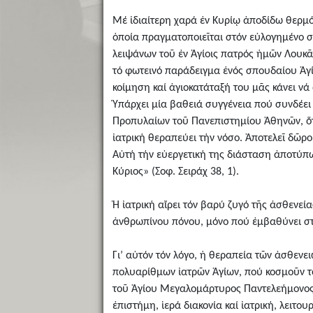
Μέ ἰδιαίτερη χαρά ἐν Κυρίῳ ἀποδίδω θερμό
ὁποία πραγματοποιεῖται στόν εὐλογημένο σα
λειψάνων τοῦ ἐν Ἁγίοις πατρός ἡμῶν Λουκᾶ
τό φωτεινό παράδειγμα ἑνός σπουδαίου Ἁγίο
κοίμηση καί ἁγιοκατάταξή του μᾶς κάνει ν
Ὑπάρχει μία βαθειά συγγένεια πού συνδέει 
Προπυλαίων τοῦ Πανεπιστημίου Ἀθηνῶν, ὅτ
ἰατρική θεραπεύει τήν νόσο. Ἀποτελεῖ δῶρ
Αὐτή τήν εὐεργετική της διάσταση ἀποτύπωσ
Κύριος» (Σοφ. Σειράχ 38, 1).
Ἡ ἰατρική αἴρει τόν βαρύ ζυγό τῆς ἀσθενεί
ἀνθρωπίνου πόνου, μόνο πού ἐμβαθύνει στή
Γι’ αὐτόν τόν λόγο, ἡ θεραπεία τῶν ἀσθενε
πολυαρίθμων ἰατρῶν Ἁγίων, πού κοσμοῦν τό
τοῦ Ἁγίου Μεγαλομάρτυρος Παντελεήμονος τ
ἐπιστήμη, ἱερά διακονία καί ἰατρική, λειτο