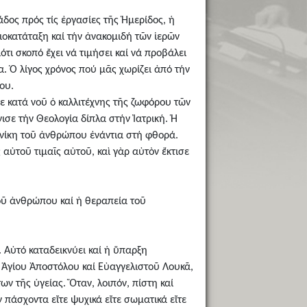
δος πρός τίς ἐργασίες τῆς Ἡμερίδος, ἡ
ιοκατάταξη καί τήν ἀνακομιδή τῶν ἱερῶν
ι σκοπό ἔχει νά τιμήσει καί νά προβάλει
. Ὁ λίγος χρόνος πού μᾶς χωρίζει ἀπό τήν
ου.
χε κατά νοῦ ὁ καλλιτέχνης τῆς ζωφόρου τῶν
ε τήν Θεολογία δίπλα στήν Ἰατρική. Ἡ
ν νίκη τοῦ ἀνθρώπου ἐνάντια στή φθορά.
αὐτοῦ τιμαῖς αὐτοῦ, καὶ γὰρ αὐτὸν ἔκτισε
τοῦ ἀνθρώπου καί ἡ θεραπεία τοῦ
 Αὐτό καταδεικνύει καί ἡ ὕπαρξη
 Ἁγίου Ἀποστόλου καί Εὐαγγελιστοῦ Λουκᾶ,
 τῆς ὑγείας. Ὅταν, λοιπόν, πίστη καί
ν πάσχοντα εἴτε ψυχικά εἴτε σωματικά εἴτε