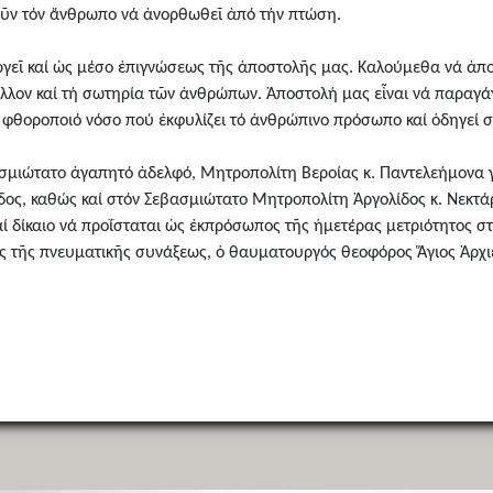
θοῦν τόν ἄνθρωπο νά ἀνορθωθεῖ ἀπό τήν πτώση.
ουργεῖ καί ὡς μέσο ἐπιγνώσεως τῆς ἀποστολῆς μας. Καλούμεθα νά ἀ
μέλλον καί τή σωτηρία τῶν ἀνθρώπων. Ἀποστολή μας εἶναι νά παραγ
φθοροποιό νόσο πού ἐκφυλίζει τό ἀνθρώπινο πρόσωπο καί ὁδηγεί στή
μιώτατο ἀγαπητό ἀδελφό, Μητροπολίτη Βεροίας κ. Παντελεήμονα γι
ος, καθώς καί στόν Σεβασμιώτατο Μητροπολίτη Ἀργολίδος κ. Νεκτάρ
αί δίκαιο νά προΐσταται ὡς ἐκπρόσωπος τῆς ἡμετέρας μετριότητος σ
ς τῆς πνευματικῆς συνάξεως, ὁ θαυματουργός θεοφόρος Ἅγιος Ἀρχι