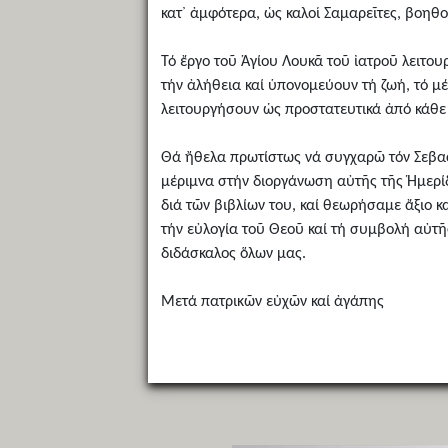
κατ᾽ ἀμφότερα, ὡς καλοί Σαμαρεῖτες, βοη
Τό ἔργο τοῦ Ἁγίου Λουκᾶ τοῦ ἰατροῦ λειτ
τήν ἀλήθεια καί ὑπονομεύουν τή ζωή, τό 
λειτουργήσουν ὡς προστατευτικά ἀπό κάθε 
Θά ἤθελα πρωτίστως νά συγχαρῶ τόν Σεβασ
μέριμνα στήν διοργάνωση αὐτῆς τῆς Ἡμερίδ
διά τῶν βιβλίων του, καί θεωρήσαμε ἄξιο κ
τήν εὐλογία τοῦ Θεοῦ καί τή συμβολή αὐτῆ
διδάσκαλος ὅλων μας.
Μετά πατρικῶν εὐχῶν καί ἀγάπης