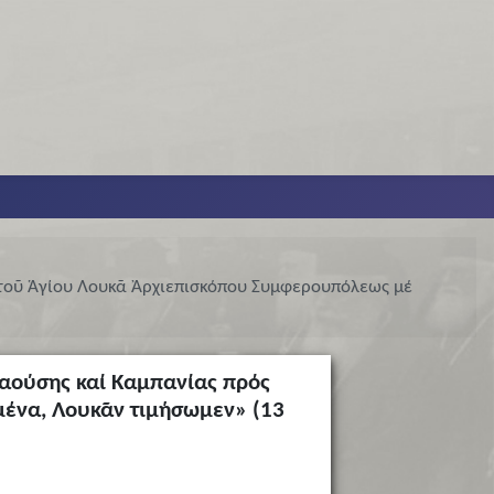
 τοῦ Ἁγίου Λουκᾶ Ἀρχιεπισκόπου Συμφερουπόλεως μέ
Ναούσης καί Καμπανίας πρός
μένα, Λουκᾶν τιμήσωμεν» (13