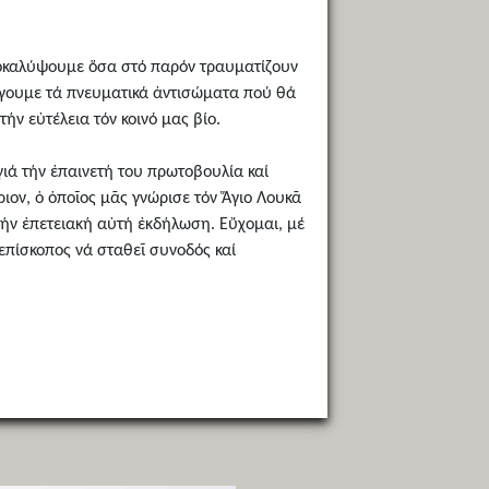
ποκαλύψουμε ὅσα στό παρόν τραυματίζουν
άγουμε τά πνευματικά ἀντισώματα πού θά
ν εὐτέλεια τόν κοινό μας βίο.
ά τήν ἐπαινετή του πρωτοβουλία καί
ιον, ὁ ὁποῖος μᾶς γνώρισε τόν Ἅγιο Λουκᾶ
τήν ἐπετειακή αὐτή ἐκδήλωση. Εὔχομαι, μέ
επίσκοπος νά σταθεῖ συνοδός καί