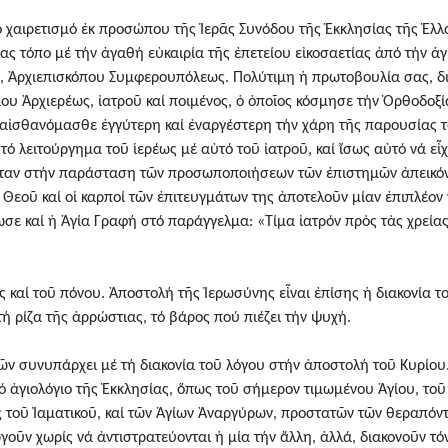
 χαιρετισμό ἐκ προσώπου τῆς Ἱερᾶς Συνόδου τῆς Ἐκκλησίας τῆς Ἑλλά
ς τόπο μέ τήν ἀγαθή εὐκαιρία τῆς ἐπετείου εἰκοσαετίας ἀπό τήν ἁγ
, Ἀρχιεπισκόπου Συμφερουπόλεως. Πολύτιμη ἡ πρωτοβουλία σας, διότ
υ Ἀρχιερέως, ἰατροῦ καί ποιμένος, ὁ ὁποῖος κόσμησε τήν Ὀρθοδοξία
ά αἰσθανόμασθε ἐγγύτερη καί ἐναργέστερη τήν χάρη τῆς παρουσίας τ
τό λειτούργημα τοῦ ἱερέως μέ αὐτό τοῦ ἰατροῦ, καί ἴσως αὐτό νά εἶ
αν στήν παράσταση τῶν προσωποποιήσεων τῶν ἐπιστημῶν ἀπεικόνισ
ο Θεοῦ καί οἱ καρποί τῶν ἐπιτευγμάτων της ἀποτελοῦν μίαν ἐπιπλέο
ε καί ἡ Ἁγία Γραφή στό παράγγελμα: «Τίμα ἰατρόν πρὸς τὰς χρείας 
ας καί τοῦ πόνου. Ἀποστολή τῆς Ἱερωσύνης εἶναι ἐπίσης ἡ διακονία 
 ρίζα τῆς ἀρρώστιας, τό βάρος πού πιέζει τήν ψυχή.
ιῶν συνυπάρχει μέ τή διακονία τοῦ λόγου στήν ἀποστολή τοῦ Κυρίου.
 ἁγιολόγιο τῆς Ἐκκλησίας, ὅπως τοῦ σήμερον τιμωμένου Ἁγίου, τοῦ
οῦ Ἰαματικοῦ, καί τῶν Ἁγίων Ἀναργύρων, προστατῶν τῶν θεραπόντων
υργοῦν χωρίς νά ἀντιστρατεύονται ἡ μία τήν ἄλλη, ἀλλά, διακονοῦν τό