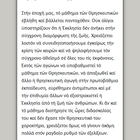
Στήν ἐποχή μας, τό μάθημα τῶν Θρησκευτικῶν
ἐβλήθη καί βάλλεται πανταχόθεν. Οὐκ ὀλίγοι
ὑποστηρίζουν ὅτι ἡ Ἐκκλησία δέν ἀνήκει στήν
σύγχρονη διαμόρφωση τῆς ζωῆς. Χρειάζεται
λοιπόν νά συνειδητοποιήσουμε ἐγκαίρως τήν
κρίση τῶν καιρῶν καί νά ψηλαφήσουμε τόν
σύγχρονο ἀθεϊσμό σέ ὅλες του τίς ἐκφάνσεις.
Ἐκτός τῶν ἀγώνων νά ὑποβαθμιστεῖ τό
μάθημα τῶν Θρησκευτικῶν, νά ἀπαξιωθεῖ καί
ἄλλο ἡ θρησκευτική ἀγωγή στήν πρωτοβάθμια
ἐκπαίδευση, εὑρέθημεν ἀντιμέτωποι καί μέ
τήν ἐπιθυμία ἄλλων νά ἐξοστρακιστεῖ ἡ
Ἐκκλησία ἀπό τή ζωή τῶν ἀνθρώπων. Κι ἄν καί
τό μάθημα διατήρησε τίς ὧρες διδασκαλίας
του καί δέν ἔχασε τόν θρησκευτικό του
χαρακτήρα, χρειάζεται ὅμως νά γίνουν ἀκόμη
πολλά στόν ραγδαῖο ρυθμό τῶν ἐξελίξεων.