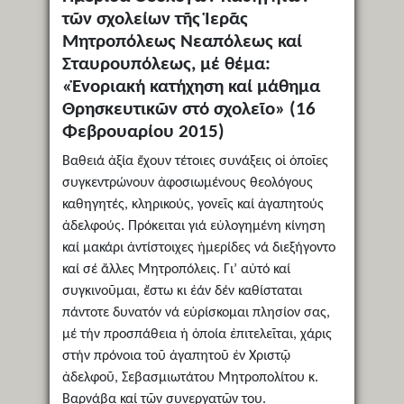
τῶν σχολείων τῆς Ἱερᾶς
Μητροπόλεως Νεαπόλεως καί
Σταυρουπόλεως, μέ θέμα:
«Ἐνοριακή κατήχηση καί μάθημα
Θρησκευτικῶν στό σχολεῖο» (16
Φεβρουαρίου 2015)
Βαθειά ἀξία ἔχουν τέτοιες συνάξεις οἱ ὁποῖες
συγκεντρώνουν ἀφοσιωμένους θεολόγους
καθηγητές, κληρικούς, γονεῖς καί ἀγαπητούς
ἀδελφούς. Πρόκειται γιά εὐλογημένη κίνηση
καί μακάρι ἀντίστοιχες ἡμερίδες νά διεξήγοντο
καί σέ ἄλλες Μητροπόλεις. Γι’ αὐτό καί
συγκινοῦμαι, ἔστω κι ἐάν δέν καθίσταται
πάντοτε δυνατόν νά εὑρίσκομαι πλησίον σας,
μέ τήν προσπάθεια ἡ ὁποία ἐπιτελεῖται, χάρις
στήν πρόνοια τοῦ ἀγαπητοῦ ἐν Χριστῷ
ἀδελφοῦ, Σεβασμιωτάτου Μητροπολίτου κ.
Βαρνάβα καί τῶν συνεργατῶν του.