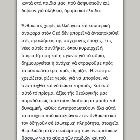
κοντά στά παιδιά μας, πού ἀσφυκτιοῦν καί
διψοῦν γιά ἀλήθεια, ὅραμα καί ἐλπίδα.
Ἄνθρωπος χωρίς καλλιέργεια καί ἐσωτερική
ἀναφορά στόν Θεό δέν μπορεῖ νά ἀνταποκριθεῖ
στίς προκλήσεις τῆς σύγχρονης ἐποχῆς. Στίς
νέες αὐτές συνθῆκες, ὅπου κυριαρχεῖ ἡ
ἀμφισβήτηση καί ἡ ἀγωνία γιά τό αὔριο,
δημιουργεῖται ἡ ἀνάγκη νά στραφοῦμε πρός
τά οὐσιωδέστερα, πρός τίς ρίζες. Ἡ νεότητα
χρειάζεται ρίζες γερές, γιά νά μπορέσει νά
ἀναπτυχθεῖ καί νά δώσει καρπούς. Καί ὑπό
αὐτό τό πρίσμα, ἀξίες τῆς θεολογικῆς μας
παραδόσεως ἀποκτοῦν ἰδιαίτερη σημασία καί
δυναμική, καθώς ἀντιπροσωπεύουν ὅλα αὐτά
τά στοιχεῖα πού καταξιώνουν τόν ἄνθρωπο καί
τόν ὁδηγοῦν σέ ἐσωτερική πληρότητα, στοιχεῖα
θεμελιώδη στήν οἰκοδόμηση τῶν πνευματικῶν
βάσεων γιά τό αὔριο τῶν παιδιῶν καί τοῦ