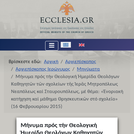
Επιλέξτε τη γλώσσα σας
Βρίσκεστε εδώ:
Αρχική
Αρχιεπίσκοπος
Αρχιεπίσκοπος Ιερώνυμος
Μηνύματα
Μήνυμα πρός τήν Θεολογική Ἡμερίδα Θεολόγων
Καθηγητῶν τῶν σχολείων τῆς Ἱερᾶς Μητροπόλεως
Νεαπόλεως καί Σταυρουπόλεως, μέ θέμα: «Ἐνοριακή
κατήχηση καί μάθημα Θρησκευτικῶν στό σχολεῖο»
(16 Φεβρουαρίου 2015)
Μήνυμα πρός τήν Θεολογική
Ἡμερίδα Θεολόγων Καθηγητῶν