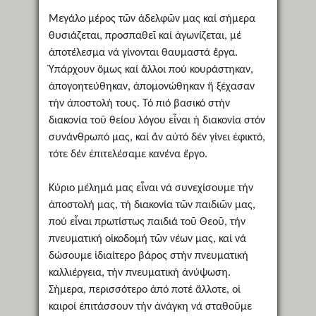
Μεγάλο μέρος τῶν ἀδελφῶν μας καί σήμερα
θυσιάζεται, προσπαθεῖ καί ἀγωνίζεται, μέ
ἀποτέλεσμα νά γίνονται θαυμαστά ἔργα.
Ὑπάρχουν ὅμως καί ἄλλοι πού κουράστηκαν,
ἀπογοητεύθηκαν, ἀπομονώθηκαν ἤ ξέχασαν
τήν ἀποστολή τους. Τό πιό βασικό στήν
διακονία τοῦ θείου λόγου εἶναι ἡ διακονία στόν
συνάνθρωπό μας, καί ἄν αὐτό δέν γίνει ἐφικτό,
τότε δέν ἐπιτελέσαμε κανένα ἔργο.
Κύριο μέλημά μας εἶναι νά συνεχίσουμε τήν
ἀποστολή μας, τή διακονία τῶν παιδιῶν μας,
πού εἶναι πρωτίστως παιδιά τοῦ Θεοῦ, τήν
πνευματική οἰκοδομή τῶν νέων μας, καί νά
δώσουμε ἰδιαίτερο βάρος στήν πνευματική
καλλιέργεια, τήν πνευματική ἀνύψωση.
Σήμερα, περισσότερο ἀπό ποτέ ἄλλοτε, οἱ
καιροί ἐπιτάσσουν τήν ἀνάγκη νά σταθοῦμε