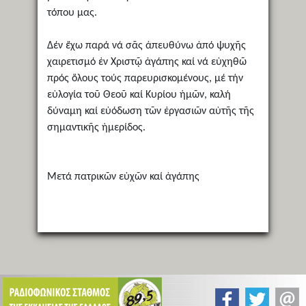
τόπου μας.
Δέν ἔχω παρά νά σᾶς ἀπευθύνω ἀπό ψυχῆς
χαιρετισμό ἐν Χριστῷ ἀγάπης καί νά εὐχηθῶ
πρός ὅλους τούς παρευρισκομένους, μέ τήν
εὐλογία τοῦ Θεοῦ καί Κυρίου ἡμῶν, καλή
δύναμη καί εὐόδωση τῶν ἐργασιῶν αὐτῆς τῆς
σημαντικῆς ἡμερίδος.
Μετά πατρικῶν εὐχῶν καί ἀγάπης