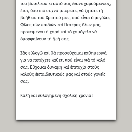
τοῦ βασιλικοῦ κι αὐτό σᾶς ἔκανε χαρούμενους,
ἔτσι, ὅσο πιό συχνά μπορεῖτε, νά ζητᾶτε τή
βοήθεια τοῦ Χριστοῦ μας, πού εἶναι ὁ μεγάλος
Φίλος τῶν παιδιῶν καί Πατέρας ὅλων μας,
προκειμένου ἡ χαρά καί τό χαμόγελο νά
ὀμορφαίνουν τή ζωή σας.
Σᾶς εὐλογῶ καί θά προσεύχομαι καθημερινά
γιά νά πετύχετε καθετί πού εἶναι γιά τό καλό
σας. Εὔχομαι δύναμη καί ἐπιτυχία στούς
καλούς ἐκπαιδευτικούς μας καί στούς γονεῖς
σας.
Καλή καί εὐλογημένη σχολική χρονιά!