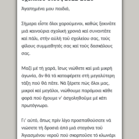
Ἀγαπημένα μου παιδιά,
Σήμερα εἶστε ὅλοι χαρούμενοι, καθώς ξεκινᾶτε
μιά καινούρια σχολική χρονιά καί συναντᾶτε
καί πάλι, στήν αὐλή τοῦ σχολείου σας, τούς
φίλους συμμαθητές σας καί τούς δασκάλους
σας.
Μαζί μέ τή χαρά, ἴσως νιώθετε καί μιά μικρή
ἀγωνία, ἄν θά τά καταφέρετε στή μεγαλύτερη
τάξη πού θά πᾶτε. Νά ξέρετε πώς ὅλοι μας,
μικροί καί μεγάλοι, νιώθουμε παρόμοια κάθε
φορά πού ἔχουμε ν’ ἀσχοληθοῦμε μέ κάτι
πρωτόγνωρο.
Γι’ αὐτό, ὅπως πρίν λίγο προσπαθούσατε νά
νιώσετε τή δροσιά ἀπό μιά σταγόνα τοῦ
Ἁγιασμένου νεροῦ πού σκορποῦσε τό κλωνάρι