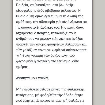
Παιδεία, να θυσιάζεται στό βωμό τῆς
ἐξασφάλισης ἑνός ἀβέβαιου μέλλοντος. Ἡ
θυσία αὐτή ὅμως ἔχει τίμημα τή σιωπή τῆς
ἀμάθειας, τήν ἀδιαφορία γιά τόν ἄνθρωπο και
τίς οὐσιαστικές ἀνάγκες του. Ἡ σιωπή, ὅπως
ἰσχυρίζεται ὁ ποιητής, καταδικάζει τούς
ἀνθρώπους νά μένουν «ἰδανικοί και ἀνάξιοι
ἐραστές τῶν ἀπομακρυσμένων θαλασσῶν καί
τῶν γαλάζιων πόντων» χωρίς νά σκίσουν ποτέ
«τή θολή γραμμή τῶν ὁριζόντων» πού
ζωγραφίζει ἡ ἀνατολή στό ξεκίνημα κάθε
ἡμέρας.
Ἀγαπητά μου παιδιά,
Μήν ἐνδώσετε στίς σειρῆνες τῆς ἐπιλεκτικῆς
κατάρτισης, μή φοβηθεῖτε τήν ἀβεβαιότητα
πού πλήττει τίς κοινωνίες μας, μή δειλιάσετε