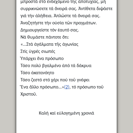
μπροστά στό ἐνδεχόμενο τῆς ἀποτυχίας, μή
συρρικνώσετε τά ὄνειρά σας. Ἀντίθετα διψάστε
γιά τήν ἀλήθεια. Ἀπλῶστε τά ὄνειρά σας.
Ἀναζητήστε τήν οὐσία τῶν πραγμάτων.
Δημιουργείστε τόν ἑαυτό σας.
Νά θυμάστε πάντοτε ὅτι:
«...Στά ἀγάλματα τῆς ἀγωνίας
Στίς ὑγρές σιωπές
Ὑπάρχει ἕνα πρόσωπο
Τόσο πολύ βγαλμένο ἀπό τά δάκρυα
Τόσο ἀκατανόητο
Τόσο ζεστό στό χέρι πού τοῦ γνέφει
Ἕνα ἄλλο πρόσωπο...»
(2)
, τό πρόσωπο τοῦ
Χριστοῦ.
Καλή καί εὐλογημένη χρονιά