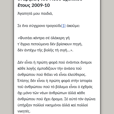
ἔτους 2009-10
Ἀγαπητά μου παιδιά,
Σε ἕνα σύγχρονο τραγούδι
(1)
ἀκοῦμε:
«Φυσάει κόντρα σέ ὁλάκερη γῆ
τ΄ἄγρια πετούμενα δέν βρίσκουν πηγή,
δέν ἀντέχω τῆς βολῆς τή σιγή...».
Δέν εἶναι ἡ πρώτη φορά πού ἐνάντιοι ἄνεμοι
κάθε λογῆς ἐμποδίζουν τήν ἀνάσα τοῦ
ἀνθρώπου πού θέλει νά εἶναι ἐλεύθερος.
Ἐπίσης δέν εἶναι ἡ πρώτη φορά στήν ἱστορία
τοῦ ἀνθρώπου πού τό βόλεμα εἶναι ὁ ἐχθρός
ὄχι μόνο τῶν νέων ἀνθρώπων ἀλλά κάθε
ἀνθρώπου πού ἔχει ὄραμα. Σέ αὐτό τόν ἀγῶνα
ὑπήρξαν πολλοί νικημένοι ἀλλά καί πολλοί
νικητές.