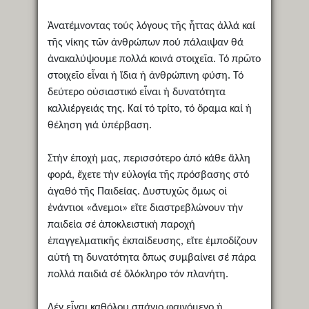
Ἀνατέμνοντας τούς λόγους τῆς ἧττας ἀλλά καί
τῆς νίκης τῶν ἀνθρώπων πού πάλαιψαν θά
ἀνακαλύψουμε πολλά κοινά στοιχεῖα. Τό πρῶτο
στοιχεῖο εἶναι ἡ ἴδια ἡ ἀνθρώπινη φύση. Τό
δεύτερο οὐσιαστικό εἶναι ἡ δυνατότητα
καλλιέργειάς της. Καί τό τρίτο, τό ὄραμα καί ἡ
θέληση γιά ὑπέρβαση.
Στήν ἐποχή μας, περισσότερο ἀπό κάθε ἄλλη
φορά, ἔχετε τήν εὐλογία τῆς πρόσβασης στό
ἀγαθό τῆς Παιδείας. Δυστυχῶς ὅμως οἱ
ἐνάντιοι «ἄνεμοι» εἴτε διαστρεβλώνουν τήν
παιδεία σέ ἀποκλειστική παροχή
ἐπαγγελματικῆς ἐκπαίδευσης, εἴτε ἐμποδίζουν
αὐτή τη δυνατότητα ὅπως συμβαίνει σέ πάρα
πολλά παιδιά σέ ὅλόκληρο τόν πλανήτη.
Δέν εἶναι καθόλου σπάνιο φαινόμενο ἡ