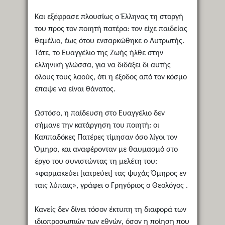
Και εξέφρασε πλουσίως ο Έλληνας τη στοργή
του προς τον ποιητή πατέρα: τον είχε παιδείας
θεμέλιο, έως ότου ενσαρκώθηκε ο Λυτρωτής.
Τότε, το Ευαγγέλιο της Ζωής ήλθε στην
ελληνική γλώσσα, για να διδάξει δι αυτής
όλους τους λαούς, ότι η έξοδος από τον κόσμο
έπαψε να είναι θάνατος.
Ωστόσο, η παίδευση στο Ευαγγέλιο δεν
σήμανε την κατάργηση του ποιητή: οι
Καππαδόκες Πατέρες τίμησαν όσο λίγοι τον
Όμηρο, και αναφέρονταν με θαυμασμό στο
έργο του συνιστώντας τη μελέτη του:
«φαρμακεύει [ιατρεύει] τας ψυχάς Όμηρος εν
ταις λύπαις», γράφει ο Γρηγόριος ο Θεολόγος .
Κανείς δεν δίνει τόσον έκτυπη τη διαφορά των
ιδιοπροσωπιών των εθνών, όσον η ποίηση που