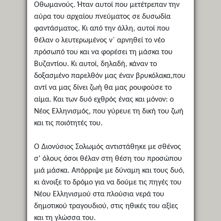
Οθωμανούς. Ήταν αυτοί που μετέτρεπαν την
αύρα του αρχαίου πνεύματος σε δυσωδία
φαντάσματος. Κι από την άλλη, αυτοί που
θέλαν ο λευτερωμένος ν΄ αρνηθεί το νέο
πρόσωπό του και να φορέσει τη μάσκα του
Βυζαντίου. Κι αυτοί, δηλαδή, κάναν το
δοξασμένο παρελθόν μας έναν βρυκόλακα,που
αντί να μας δίνει ζωή θα μας ρουφούσε το
αίμα. Και των δυό εχθρός ένας και μόνον: ο
Νέος Ελληνισμός, που γύρευε τη δική του ζωή
και τις ποιότητές του.
Ο Διονύσιος Σολωμός αντιστάθηκε με σθένος
σ’ όλους όσοι θέλαν στη θέση του προσώπου
μιά μάσκα. Απόρριψε με δύναμη και τους δυό,
κι άνοιξε το δρόμο για να δούμε τις πηγές του
Νέου Ελληνισμού στα πλούσια νερά του
δημοτικού τραγουδιού, στις ηθικές του αξίες
και τη γλώσσα του.