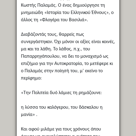
Κωστής Παλαμάς. Ο ένας δημιούργησε τη
μνημειώδη «Ιστορία του Ελληνικού Έθνους», ο
άλλος τη «Φλογέρα του Βασιλιά».
Διαβάζοντάς τους, θαρρείς πως
συνεργάστηκαν. Όχι μόνον οι αξίες είναι κοινές,
μα και τα λάθη. Το λάθος, π.χ., του
Παπαρρηγόπουλου, να δει το μοναχισμό ως
επιζήμιο για την Αυτοκρατορία, το μετέφερε κι
ο Παλαμάς στην ποίησή του, μ’ εκείνο το
περίφημο:
«Την Πολιτεία δυό λάμιες τη ρημάζουνε:
η λύσσα του καλόγερου, του δάσκαλου η
μανία» .
Και αφού μιλάμε για τους χρόνους όπου