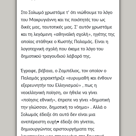
Στο Σολωμό χρωστάμε τ’ ότι νιώθουμε το λόγο
του Μακρυγιάννη και τις ποιότητές του ως
δικές μας, ταυτοτικές μας. Σ’ αυτόν χρωστάμε
και τη λεγόμενη «αθηναϊκή σχολή», ηγέτης της
οποίας στάθηκε ο Κωστής Παλαμάς. Είναι η
λογοτεχνική σχολή που έκαμε το λόγο του
δημοτικού τραγουδιού λάβαρό της.
Έγραφε, βέβαια, ο Ζαμπέλιος, τον οποίον ο
Παλαμάς χαρακτήριζε «ευρυμαθή και ένθουν
εξερευνητήν του Ελληνισμού» , πως η
νεοελληνική ποίηση, αν ήθελε να γίνει
«ποίησις εθνική», έπρεπε να γίνει «δημοτική
την γλώσσαν, δημοτική το νόημα» . Αλλά ο
Σολωμός έδειξε ότι αυτό δεν είναι μια
ανεπέρειστη ευχή• έδειξε ότι γίνεται,
δημιουργώντας αριστουργήματα της