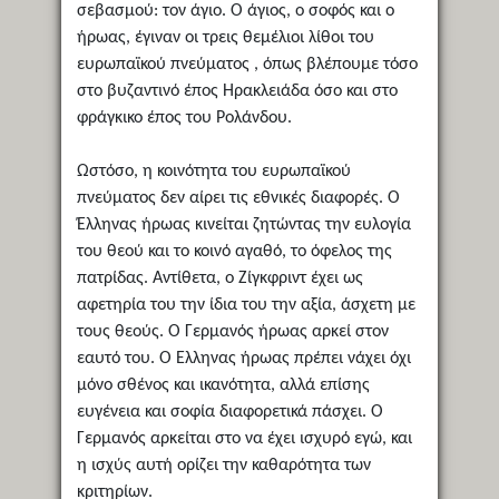
σεβασμού: τον άγιο. Ο άγιος, ο σοφός και ο
ήρωας, έγιναν οι τρεις θεμέλιοι λίθοι του
ευρωπαϊκού πνεύματος , όπως βλέπουμε τόσο
στο βυζαντινό έπος Ηρακλειάδα όσο και στο
φράγκικο έπος του Ρολάνδου.
Ωστόσο, η κοινότητα του ευρωπαϊκού
πνεύματος δεν αίρει τις εθνικές διαφορές. Ο
Έλληνας ήρωας κινείται ζητώντας την ευλογία
του θεού και το κοινό αγαθό, το όφελος της
πατρίδας. Αντίθετα, ο Ζίγκφριντ έχει ως
αφετηρία του την ίδια του την αξία, άσχετη με
τους θεούς. Ο Γερμανός ήρωας αρκεί στον
εαυτό του. Ο Έλληνας ήρωας πρέπει νάχει όχι
μόνο σθένος και ικανότητα, αλλά επίσης
ευγένεια και σοφία διαφορετικά πάσχει. Ο
Γερμανός αρκείται στο να έχει ισχυρό εγώ, και
η ισχύς αυτή ορίζει την καθαρότητα των
κριτηρίων.