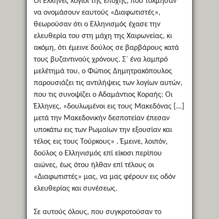
Οι Έλληνες λόγιοι της εποχής, που τόλμησαν
να ονομάσουν εαυτούς «Διαφωτιστές»,
θεωρούσαν ότι ο Ελληνισμός έχασε την
ελευθερία του στη μάχη της Χαιρωνείας, κι
ακόμη, ότι έμεινε δούλος σε βαρβάρους κατά
τους βυζαντινούς χρόνους. Σ΄ ένα λαμπρό
μελέτημά του, ο Φώτιος Δημητρακόπουλος
παρουσιάζει τις αντιλήψεις των λογίων αυτών,
που τις συνοψίζει ο Αδαμάντιος Κοραής: Οι
Έλληνες, «δουλωμένοι εις τους Μακεδόνας [...]
μετά την Μακεδονικήν δεσποτείαν έπεσαν
υποκάτω εις των Ρωμαίων την εξουσίαν και
τέλος εις τους Τούρκους» . Έμεινε, λοιπόν,
δούλος ο Ελληνισμός επί είκοσι περίπου
αιώνες, έως ότου ήλθαν επί τέλους οι
«Διαφωτιστές» μας, να μας φέρουν εις οδόν
ελευθερίας και συνέσεως.
Σε αυτούς όλους, που συγκροτούσαν το