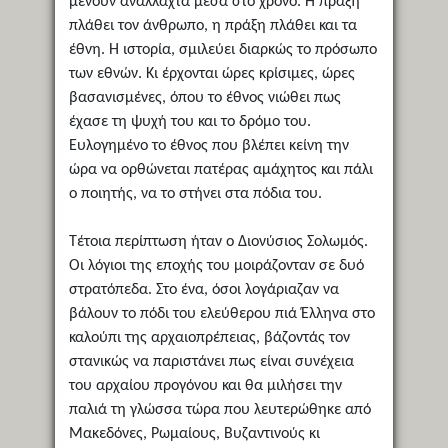
μένουν ανάλλαχτα μέσα στο χρόνο. Η πράξη
πλάθει τον άνθρωπο, η πράξη πλάθει και τα
έθνη. Η ιστορία, σμιλεύει διαρκώς το πρόσωπο
των εθνών. Κι έρχονται ώρες κρίσιμες, ώρες
βασανισμένες, όπου το έθνος νιώθει πως
έχασε τη ψυχή του και το δρόμο του.
Ευλογημένο το έθνος που βλέπει κείνη την
ώρα να ορθώνεται πατέρας αμάχητος και πάλι
ο ποιητής, να το στήνει στα πόδια του.
Τέτοια περίπτωση ήταν ο Διονύσιος Σολωμός.
Οι λόγιοι της εποχής του μοιράζονταν σε δυό
στρατόπεδα. Στο ένα, όσοι λογάριαζαν να
βάλουν το πόδι του ελεύθερου πιά Έλληνα στο
καλούπι της αρχαιοπρέπειας, βάζοντάς τον
στανικώς να παριστάνει πως είναι συνέχεια
του αρχαίου προγόνου και θα μιλήσει την
παλιά τη γλώσσα τώρα που λευτερώθηκε από
Μακεδόνες, Ρωμαίους, Βυζαντινούς κι