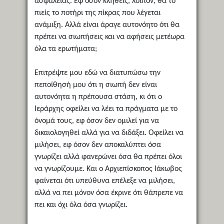
ασφαλείας. Εφ όσον κληθείς, λοιπόν, θα το
πιείς το ποτήρι της πίκρας που λέγεται
ανάμιξη. Αλλά είναι άραγε αυτονόητο ότι θα
πρέπει να σιωπήσεις και να αφήσεις μετέωρα
όλα τα ερωτήματα;
Επιτρέψτε μου εδώ να διατυπώσω την
πεποίθησή μου ότι η σιωπή δεν είναι
αυτονόητα η πρέπουσα στάση, κι ότι ο
Ιεράρχης οφείλει να λέει τα πράγματα με το
όνομά τους, εφ όσον δεν ομιλεί για να
δικαιολογηθεί αλλά για να διδάξει. Οφείλει να
μιλήσει, εφ όσον δεν αποκαλύπτει όσα
γνωρίζει αλλά φανερώνει όσα θα πρέπει όλοι
να γνωρίζουμε. Και ο Αρχιεπίσκοπος Ιάκωβος
φαίνεται ότι υπεύθυνα επέλεξε να μιλήσει,
αλλά να πει μόνον όσα έκρινε ότι θάπρεπε να
πει και όχι όλα όσα γνωρίζει.