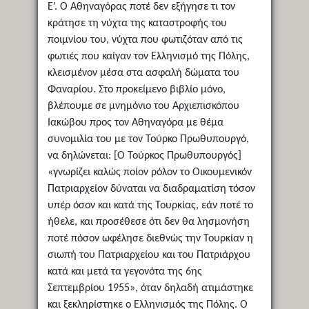
Ε’. Ο Αθηναγόρας ποτέ δεν εξήγησε τι τον
κράτησε τη νύχτα της καταστροφής του
ποιμνίου του, νύχτα που φωτιζόταν από τις
φωτιές που καίγαν τον Ελληνισμό της Πόλης,
κλεισμένον μέσα στα ασφαλή δώματα του
Φαναρίου. Στο προκείμενο βιβλίο μόνο,
βλέπουμε σε μνημόνιο του Αρχιεπισκόπου
Ιακώβου προς τον Αθηναγόρα με θέμα
συνομιλία του με τον Τούρκο Πρωθυπουργό,
να δηλώνεται: [Ο Τούρκος Πρωθυπουργός]
«γνωρίζει καλώς ποίον ρόλον το Οικουμενικόν
Πατριαρχείον δύναται να διαδραματίση τόσον
υπέρ όσον και κατά της Τουρκίας, εάν ποτέ το
ήθελε, και προσέθεσε ότι δεν θα λησμονήση
ποτέ πόσον ωφέλησε διεθνώς την Τουρκίαν η
σιωπή του Πατριαρχείου και του Πατριάρχου
κατά και μετά τα γεγονότα της 6ης
Σεπτεμβρίου 1955», όταν δηλαδή ατιμάστηκε
και ξεκληρίστηκε ο Ελληνισμός της Πόλης. Ο