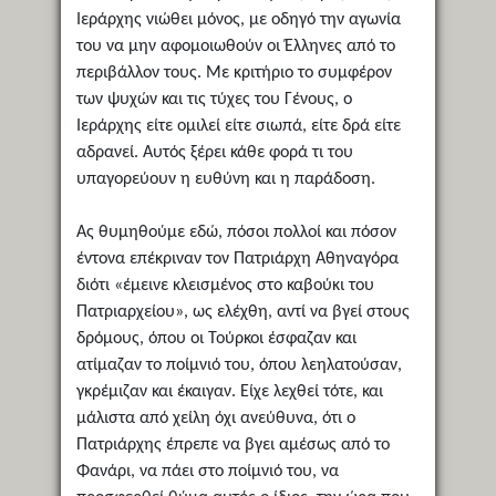
Ιεράρχης νιώθει μόνος, με οδηγό την αγωνία
του να μην αφομοιωθούν οι Έλληνες από το
περιβάλλον τους. Με κριτήριο το συμφέρον
των ψυχών και τις τύχες του Γένους, ο
Ιεράρχης είτε ομιλεί είτε σιωπά, είτε δρά είτε
αδρανεί. Αυτός ξέρει κάθε φορά τι του
υπαγορεύουν η ευθύνη και η παράδοση.
Ας θυμηθούμε εδώ, πόσοι πολλοί και πόσον
έντονα επέκριναν τον Πατριάρχη Αθηναγόρα
διότι «έμεινε κλεισμένος στο καβούκι του
Πατριαρχείου», ως ελέχθη, αντί να βγεί στους
δρόμους, όπου οι Τούρκοι έσφαζαν και
ατίμαζαν το ποίμνιό του, όπου λεηλατούσαν,
γκρέμιζαν και έκαιγαν. Είχε λεχθεί τότε, και
μάλιστα από χείλη όχι ανεύθυνα, ότι ο
Πατριάρχης έπρεπε να βγει αμέσως από το
Φανάρι, να πάει στο ποίμνιό του, να