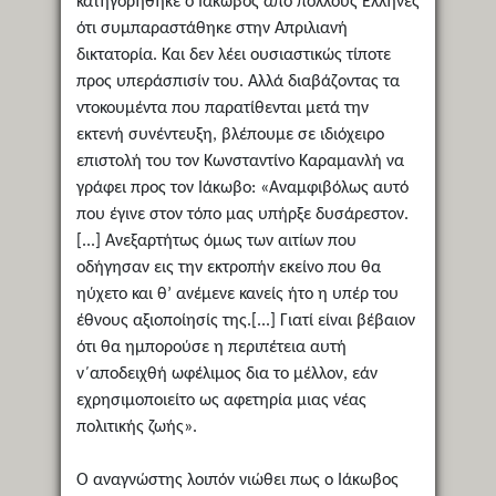
κατηγορήθηκε ο Ιάκωβος από πολλούς Έλληνες
ότι συμπαραστάθηκε στην Απριλιανή
δικτατορία. Και δεν λέει ουσιαστικώς τίποτε
προς υπεράσπισίν του. Αλλά διαβάζοντας τα
ντοκουμέντα που παρατίθενται μετά την
εκτενή συνέντευξη, βλέπουμε σε ιδιόχειρο
επιστολή του τον Κωνσταντίνο Καραμανλή να
γράφει προς τον Ιάκωβο: «Αναμφιβόλως αυτό
που έγινε στον τόπο μας υπήρξε δυσάρεστον.
[...] Ανεξαρτήτως όμως των αιτίων που
οδήγησαν εις την εκτροπήν εκείνο που θα
ηύχετο και θ’ ανέμενε κανείς ήτο η υπέρ του
έθνους αξιοποίησίς της.[...] Γιατί είναι βέβαιον
ότι θα ημπορούσε η περιπέτεια αυτή
ν΄αποδειχθή ωφέλιμος δια το μέλλον, εάν
εχρησιμοποιείτο ως αφετηρία μιας νέας
πολιτικής ζωής».
Ο αναγνώστης λοιπόν νιώθει πως ο Ιάκωβος