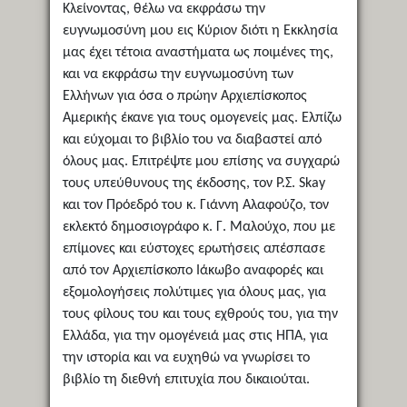
Κλείνοντας, θέλω να εκφράσω την
ευγνωμοσύνη μου εις Κύριον διότι η Εκκλησία
μας έχει τέτοια αναστήματα ως ποιμένες της,
και να εκφράσω την ευγνωμοσύνη των
Ελλήνων για όσα ο πρώην Αρχιεπίσκοπος
Αμερικής έκανε για τους ομογενείς μας. Ελπίζω
και εύχομαι το βιβλίο του να διαβαστεί από
όλους μας. Επιτρέψτε μου επίσης να συγχαρώ
τους υπεύθυνους της έκδοσης, τον Ρ.Σ. Skay
και τον Πρόεδρό του κ. Γιάννη Αλαφούζο, τον
εκλεκτό δημοσιογράφο κ. Γ. Μαλούχο, που με
επίμονες και εύστοχες ερωτήσεις απέσπασε
από τον Αρχιεπίσκοπο Ιάκωβο αναφορές και
εξομολογήσεις πολύτιμες για όλους μας, για
τους φίλους του και τους εχθρούς του, για την
Ελλάδα, για την ομογένειά μας στις ΗΠΑ, για
την ιστορία και να ευχηθώ να γνωρίσει το
βιβλίο τη διεθνή επιτυχία που δικαιούται.