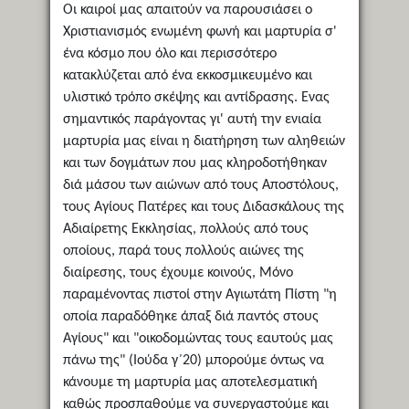
Oι καιροί μας απαιτούν να παρουσιάσει ο
Xριστιανισμός ενωμένη φωνή και μαρτυρία σ'
ένα κόσμο που όλο και περισσότερο
κατακλύζεται από ένα εκκοσμικευμένο και
υλιστικό τρόπο σκέψης και αντίδρασης. Eνας
σημαντικός παράγοντας γι' αυτή την ενιαία
μαρτυρία μας είναι η διατήρηση των αληθειών
και των δογμάτων που μας κληροδοτήθηκαν
διά μάσου των αιώνων από τους Aποστόλους,
τους Aγίους Πατέρες και τους Διδασκάλους της
Aδιαίρετης Eκκλησίας, πολλούς από τους
οποίους, παρά τους πολλούς αιώνες της
διαίρεσης, τους έχουμε κοινούς, Mόνο
παραμένοντας πιστοί στην Aγιωτάτη Πίστη "η
οποία παραδόθηκε άπαξ διά παντός στους
Aγίους" και "οικοδομώντας τους εαυτούς μας
πάνω της" (Iούδα γ΄20) μπορούμε όντως να
κάνουμε τη μαρτυρία μας αποτελεσματική
καθώς προσπαθούμε να συνεργαστούμε και