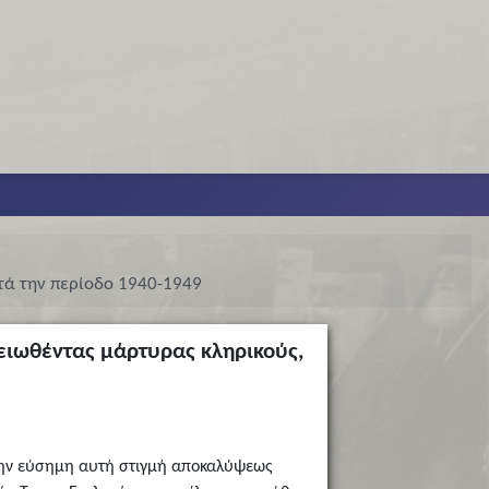
τά την περίοδο 1940-1949
ειωθέντας μάρτυρας κληρικούς,
ά την εύσημη αυτή στιγμή αποκαλύψεως