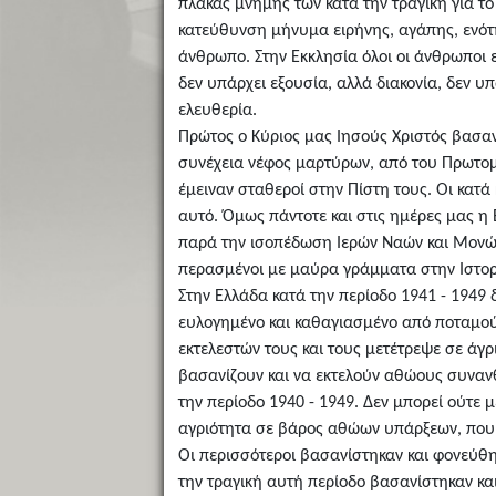
πλάκας μνήμης των κατά την τραγική για το
κατεύθυνση μήνυμα ειρήνης, αγάπης, ενότητ
άνθρωπο. Στην Εκκλησία όλοι οι άνθρωποι εί
δεν υπάρχει εξουσία, αλλά διακονία, δεν υ
ελευθερία.
Πρώτος ο Κύριος μας Ιησούς Χριστός βασαν
συνέχεια νέφος μαρτύρων, από του Πρωτομ
έμειναν σταθεροί στην Πίστη τους. Οι κατά
αυτό. Όμως πάντοτε και στις ημέρες μας 
παρά την ισοπέδωση Ιερών Ναών και Μονών 
περασμένοι με μαύρα γράμματα στην Ιστορ
Στην Ελλάδα κατά την περίοδο 1941 - 1949 δ
ευλογημένο και καθαγιασμένο από ποταμού
εκτελεστών τους και τους μετέτρεψε σε άγ
βασανίζουν και να εκτελούν αθώους συνα
την περίοδο 1940 - 1949. Δεν μπορεί ούτε 
αγριότητα σε βάρος αθώων υπάρξεων, που ήσ
Οι περισσότεροι βασανίστηκαν και φονεύθηκ
την τραγική αυτή περίοδο βασανίστηκαν κα