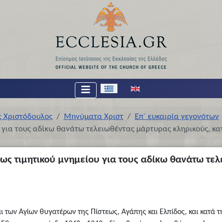
Επιλέξτε τη γλώσσα σας
ς Χριστόδουλος
Μηνύματα Χριστ
Επ` ευκαιρία γεγονότων
 για τους αδίκω θανάτω τελειωθέντας μάρτυρας κληρικούς, κα
ως τιμητικού μνημείου για τους αδίκω θανάτω τελ
και των Αγίων θυγατέρων της Πίστεως, Αγάπης και Ελπίδος, και κατ