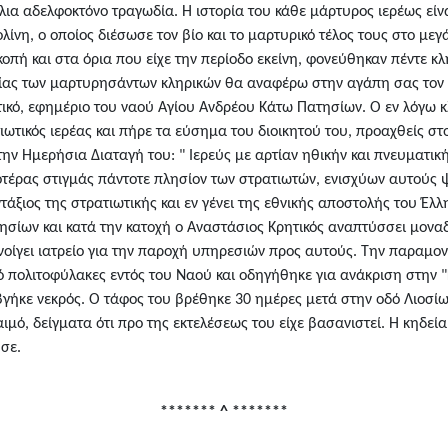
λια αδελφοκτόνο τραγωδία. Η ιστορία του κάθε μάρτυρος ιερέως είν
νη, ο οποίος διέσωσε τον βίο και το μαρτυρικό τέλος τους στο μεγά
οπή και στα όρια που είχε την περίοδο εκείνη, φονεύθηκαν πέντε κλη
ξίας των μαρτυρησάντων κληρικών θα αναφέρω στην αγάπη σας τον 
ικό, εφημέριο του ναού Αγίου Ανδρέου Κάτω Πατησίων. Ο εν λόγω κλ
ωτικός ιερέας και πήρε τα εύσημα του διοικητού του, προαχθείς σ
ην Ημερήσια Διαταγή του: " Ιερεύς με αρτίαν ηθικήν και πνευματικ
τέρας στιγμάς πάντοτε πλησίον των στρατιωτών, ενισχύων αυτούς 
τάξιος της στρατιωτικής και εν γένει της εθνικής αποστολής του Έλ
σίων και κατά την κατοχή ο Αναστάσιος Κρητικός αναπτύσσει μοναδ
ανοίγει ιατρείο για την παροχή υπηρεσιών προς αυτούς. Την παραμο
 πολιτοφύλακες εντός του Ναού και οδηγήθηκε για ανάκριση στην "
γήκε νεκρός. Ο τάφος του βρέθηκε 30 ημέρες μετά στην οδό Λιοσίων
ιμό, δείγματα ότι προ της εκτελέσεως του είχε βασανιστεί. Η κηδεί
σε.
******* ^ *******