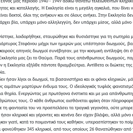
 Εθνος μας περίοδο 1940 - 1949 αδίκω θανάτω τελειωθέντων κληρικώ
ας και καταλλαγής. Η Εκκλησία είναι η μεγάλη αγκαλιά, που δίνει 
ναι δεκτοί, όλοι της ανήκουν και σε όλους ανήκει. Στην Εκκλησία δε
πάρχει βία, υπάρχει μόνο αλληλεγγύη, δεν υπάρχει μίσος, αλλά μόνο
ίστηκε, λοιδορήθηκε, σταυρώθηκε και θυσιάστηκε για τη σωτηρία μα
άρτυρος Στεφάνου μέχρι των ημερών μας υπέστησαν διωγμούς, βασ
 καιρούς απηνείς διωγμοί συνέβησαν, με την κοσμική αντίληψη ότι έ
η Εκκλησία μας ζει το Θαύμα. Παρά τους απάνθρωπους διωγμούς, πα
η Εκκλησία εξήλθε πάντοτε θριαμβεύτρια. Αντίθετα οι διώκτες της
ία.
εν ήσαν λίγοι οι διωγμοί, τα βασανιστήρια και οι φόνοι κληρικών, 
ς αιμάτων μαρτύρων ένδυμα τους. Ο ιδεολογικός τυφλός φανατισμό
ρια θηρία. Ενεργώντας με πρωτόγονα ένστικτα και με μια απάνθρωπ
νθρώπους τους. Ο κάθε άνθρωπος αισθάνεται φρίκη όταν πληροφορ
με τη φαντασία του να προσπελάσει τα τραγικά γεγονότα, ούτε μπορε
αν κληρικοί και γέροντες και κανένα δεν είχαν βλάψει, αλλά μόνο κ
αν γιατί, κατά το ποιμαντικό τους καθήκον, υπερασπίστηκαν το ποίμ
ι φονεύθηκαν 345 κληρικοί, από τους οποίους 26 θανατώθηκαν από 