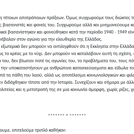
η τέτοιων αποτρόπαιων πράξεων. Όμως συγχωρούμε τους διώκτες τη
υς βασανιστές και φονείς του. Συγχωρούμε αλλά και μνημονεύουμε κα
ικοί βασανίστηκαν και φονεύθηκαν κατά την περίοδο 1940 - 1949 εί
νέβαλαν στον αγώνα για την ελευθερία της Ελλάδος.
 εξωτερικό δεν μπορούν να αντιληφθούν ότι η Εκκλησία στην Ελλάδα 
ως το κρέας με το νύχι. Δεν μπορούν να καταλάβουν αυτή τη σχέση, 
ό του, δεν βίωσαν ποτέ τις αγωνίες του, τα προβλήματα του, τους πό
α την υποκαταστήσουν με ανθρώπινα κατασκεύασματα και είδωλα το 
από τα πάθη του λαού, αλλά ως αποτέλεσμα κοινωνιολογικών και φ
ν διδάχθηκαν τίποτε από την Ιστορία. Συνεχίζουν και σήμερα με άλ
ολιτείας και η μετατροπή της σε μια κοινωνία άμορφη, χωρίς ρίζες, 
******* ^ *******
υμε, επιτελούμε τριπλό καθήκον: