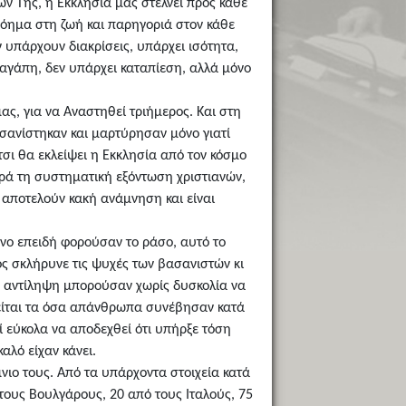
ν Της, η Εκκλησία μας στέλνει προς κάθε
νόημα στη ζωή και παρηγοριά στον κάθε
ν υπάρχουν διακρίσεις, υπάρχει ισότητα,
 αγάπη, δεν υπάρχει καταπίεση, αλλά μόνο
ς, για να Αναστηθεί τριήμερος. Και στη
ανίστηκαν και μαρτύρησαν μόνο γιατί
τσι θα εκλείψει η Εκκλησία από τον κόσμο
ρά τη συστηματική εξόντωση χριστιανών,
 αποτελούν κακή ανάμνηση και είναι
μόνο επειδή φορούσαν το ράσο, αυτό το
ς σκλήρυνε τις ψυχές των βασανιστών κι
η αντίληψη μπορούσαν χωρίς δυσκολία να
είται τα όσα απάνθρωπα συνέβησαν κατά
ί εύκολα να αποδεχθεί ότι υπήρξε τόση
αλό είχαν κάνει.
νιο τους. Από τα υπάρχοντα στοιχεία κατά
τους Βουλγάρους, 20 από τους Ιταλούς, 75