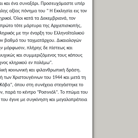
αι και ένα συναξάρι. Προσευχόμαστε υπέρ
λης αξίας πόνημα του " Η Εκκλησία εις τον
ρικοί. Όλοι κατά τα Δεκεμβριανά, τον
πρώτο τότε μάρτυρα της Αρχιεπισκοπής,
ηρικός με την έναρξη του Ελληνοϊταλικού
τον βαθμό του ταγματάρχου. Δικαιολογών
ήν μόρφωσιν, πλήρης δε πίστεως και
ψυχικώς και συμμεριζόμενος τους κόπους
ληνος κληρικού εν πολέμω".
ική κοινωνική και φιλανθρωπική δράση.
νή των Χριστουγέννων του 1944 και μετά τη
Κόβα", όπου στη συνέχεια στεγάστηκε το
, παρά το κέντρο "Ροσινιόλ". Το πτώμα του
α του έγινε με συγκίνηση και μεγαλοπρέπεια