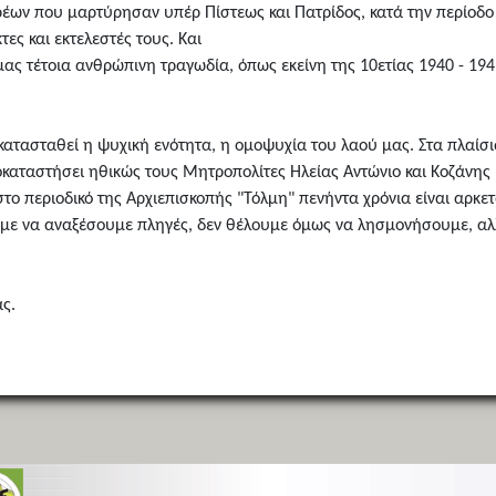
ιερέων που μαρτύρησαν υπέρ Πίστεως και Πατρίδος, κατά την περίοδο
ς και εκτελεστές τους. Και
ας τέτοια ανθρώπινη τραγωδία, όπως εκείνη της 10ετίας 1940 - 194
κατασταθεί η ψυχική ενότητα, η ομοψυχία του λαού μας. Στα πλαίσι
αταστήσει ηθικώς τους Μητροπολίτες Ηλείας Αντώνιο και Κοζάνης Ι
ο περιοδικό της Αρχιεπισκοπής "Τόλμη" πενήντα χρόνια είναι αρκετ
υμε να αναξέσουμε πληγές, δεν θέλουμε όμως να λησμονήσουμε, α
ας.