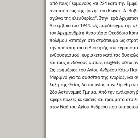
από τους Γερμανούς και 224 κατά την Εμφύ
αναπαύσεως της ψυχής του Κωνστ. Α. Βοβολί
αγώνα της ελευθερίας". Στην Ιερά Αρχιεπισκ
Δεκέμβριο του 1944. Ως παράδειγμα της α
τον Αρχιμανδρίτη Αναστάσιο Θεοδόσιο Κρητ
πολέμου κατετάγη στο στράτευμα ως στρατι
την πρόταση του ο Διοικητής του έγραψε στ
ενθουσιασμού, ευρίσκετο κατά τας δυσκολο
και τους κινδύνους αυτών, δειχθείς ούτω αν
Ως εφημέριος του Αγίου Ανδρέου Κάτω Πατη
Μεριμνά για τα συσσίτια της ενορίας, και 
λήξη της Θείας Λειτουργίας συνελήφθη από
26ο Αστυνομικό Τμήμα. Από την ανάκριση β
έφερε πολλές κακώσεις και τραύματα στο λα
στον Ναό του Αγίου Ανδρέου που υπηρετού