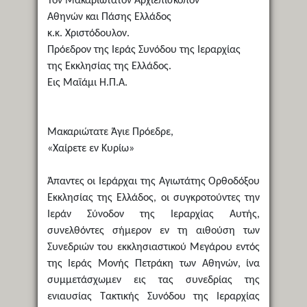
Τον Μακαριώτατον Αρχιεπίσκοπον
Αθηνών και Πάσης Ελλάδος
κ.κ. Χριστόδουλον.
Πρόεδρον της Ιεράς Συνόδου της Ιεραρχίας
της Εκκλησίας της Ελλάδος.
Εις Μαϊάμι Η.Π.Α.
Μακαριώτατε Άγιε Πρόεδρε,
«Χαίρετε εν Κυρίω»
Άπαντες οι Ιεράρχαι της Αγιωτάτης Ορθοδόξου
Εκκλησίας της Ελλάδος, οι συγκροτούντες την
Ιεράν Σύνοδον της Ιεραρχίας Αυτής,
συνελθόντες σήμερον εν τη αιθούση των
Συνεδριών του εκκλησιαστικού Μεγάρου εντός
της Ιεράς Μονής Πετράκη των Αθηνών, ίνα
συμμετάσχωμεν εις τας συνεδρίας της
ενιαυσίας Τακτικής Συνόδου της Ιεραρχίας