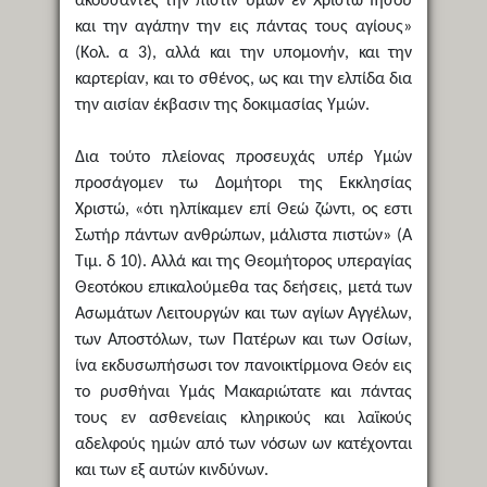
ακούσαντες την πίστιν υμών εν Χριστώ Ιησού
και την αγάπην την εις πάντας τους αγίους»
(Κολ. α 3), αλλά και την υπομονήν, και την
καρτερίαν, και το σθένος, ως και την ελπίδα δια
την αισίαν έκβασιν της δοκιμασίας Υμών.
Δια τούτο πλείονας προσευχάς υπέρ Υμών
προσάγομεν τω Δομήτορι της Εκκλησίας
Χριστώ, «ότι ηλπίκαμεν επί Θεώ ζώντι, ος εστι
Σωτήρ πάντων ανθρώπων, μάλιστα πιστών» (Α
Τιμ. δ 10). Αλλά και της Θεομήτορος υπεραγίας
Θεοτόκου επικαλούμεθα τας δεήσεις, μετά των
Ασωμάτων Λειτουργών και των αγίων Αγγέλων,
των Αποστόλων, των Πατέρων και των Οσίων,
ίνα εκδυσωπήσωσι τον πανοικτίρμονα Θεόν εις
το ρυσθήναι Υμάς Μακαριώτατε και πάντας
τους εν ασθενείαις κληρικούς και λαϊκούς
αδελφούς ημών από των νόσων ων κατέχονται
και των εξ αυτών κινδύνων.