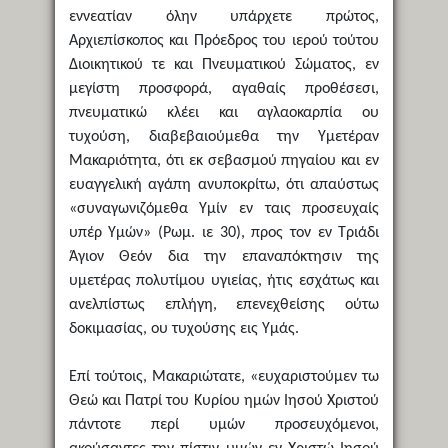
εννεατίαν όλην υπάρχετε πρώτος,
Αρχιεπίσκοπος και Πρόεδρος του ιερού τούτου
Διοικητικού τε και Πνευματικού Σώματος, εν
μεγίστη προσφορά, αγαθαίς προθέσεσι,
πνευματικώ κλέει και αγλαοκαρπία ου
τυχούση, διαβεβαιούμεθα την Υμετέραν
Μακαριότητα, ότι εκ σεβασμού πηγαίου και εν
ευαγγελική αγάπη ανυποκρίτω, ότι απαύστως
«συναγωνιζόμεθα Υμίν εν ταις προσευχαίς
υπέρ Υμών» (Ρωμ. ιε 30), προς τον εν Τριάδι
Άγιον Θεόν δια την επαναπόκτησιν της
υμετέρας πολυτίμου υγιείας, ήτις εσχάτως και
ανελπίστως επλήγη, επενεχθείσης ούτω
δοκιμασίας, ου τυχούσης εις Υμάς.
Επί τούτοις, Μακαριώτατε, «ευχαριστούμεν τω
Θεώ και Πατρί του Κυρίου ημών Ιησού Χριστού
πάντοτε περί υμών προσευχόμενοι,