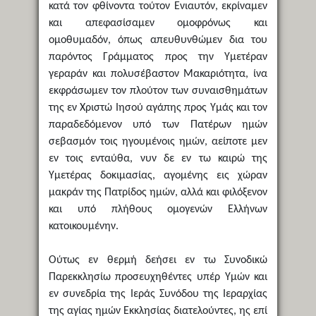
κατά τον φθίνοντα τούτον Ενιαυτόν, εκρίναμεν
και απεφασίσαμεν ομοφρόνως και
ομοθυμαδόν, όπως απευθυνθώμεν δια του
παρόντος Γράμματος προς την Υμετέραν
γεραράν και πολυσέβαστον Μακαριότητα, ίνα
εκφράσωμεν τον πλούτον των συναισθημάτων
της εν Χριστώ Ιησού αγάπης προς Υμάς και τον
παραδεδόμενον υπό των Πατέρων ημών
σεβασμόν τοις ηγουμένοις ημών, αείποτε μεν
εν τοις ενταύθα, νυν δε εν τω καιρώ της
Υμετέρας δοκιμασίας, αγομένης εις χώραν
μακράν της Πατρίδος ημών, αλλά και φιλόξενον
και υπό πλήθους ομογενών Ελλήνων
κατοικουμένην.
Ούτως εν θερμή δεήσει εν τω Συνοδικώ
Παρεκκλησίω προσευχηθέντες υπέρ Υμών και
εν συνεδρία της Ιεράς Συνόδου της Ιεραρχίας
της αγίας ημών Εκκλησίας διατελούντες, ης επί