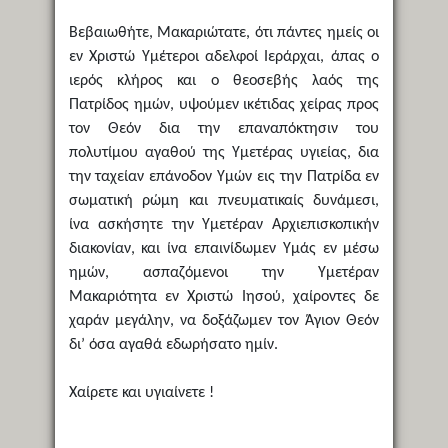
Βεβαιωθήτε, Μακαριώτατε, ότι πάντες ημείς οι
εν Χριστώ Υμέτεροι αδελφοί Ιεράρχαι, άπας ο
ιερός κλήρος και ο θεοσεβής λαός της
Πατρίδος ημών, υψούμεν ικέτιδας χείρας προς
τον Θεόν δια την επαναπόκτησιν του
πολυτίμου αγαθού της Υμετέρας υγιείας, δια
την ταχείαν επάνοδον Υμών εις την Πατρίδα εν
σωματική ρώμη και πνευματικαίς δυνάμεσι,
ίνα ασκήσητε την Υμετέραν Αρχιεπισκοπικήν
διακονίαν, και ίνα επαινίδωμεν Υμάς εν μέσω
ημών, ασπαζόμενοι την Υμετέραν
Μακαριότητα εν Χριστώ Ιησού, χαίροντες δε
χαράν μεγάλην, να δοξάζωμεν τον Άγιον Θεόν
δι’ όσα αγαθά εδωρήσατο ημίν.
Χαίρετε και υγιαίνετε !