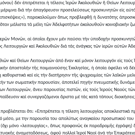
υ μόνου) δέν ἐπιτρέπεται ἡ τέλεσις Ἱερῶν Ἀκολουθιῶν ἤ Θείων Λειτου
ῖ μέριμνα διά τήν ἀπαγόρευσιν προσελεύσεως προσκυνητῶν εἰς αὐτάς
επισκέψεις»), παρακαλοῦμεν ὅπως προβλεφθῇ ἡ δυνατότης ἀπροσκό
 ὅταν μάλιστα τά μέλη τῶν Ἀδελφοτήτων ἀκολουθοῦν κοινοβιακήν ζ
Ἱερῶν Μονῶν, αἱ ὁποῖαι ἔχουν μέν παύσει τήν ὑποδοχήν προσκυνητ
 Λειτουργιῶν καί Ἀκολουθιῶν διά τάς ἀνάγκας τῶν ἱερῶν αὐτῶν Ἀδ
θιῶν καί Θείων Λειτουργιῶν ἀπό ἕναν καί μόνον λειτουργόν εἰς τού
ικήν ἀποστολήν τῆς ποιμαινούσης Ἐκκλησίας, ἡ ὁποία ὀφείλει νά δέε
καθοριστικά καί εἰς τήν διατήρησιν τῆς ψυχραιμίας τῶν λαϊκῶν μελῶ
ἰδικήν των σωματικήν παρουσίαν, ἀποτελεῖ πηγήν πνευματικῆς δυνάμ
ίων Λειτουργιῶν, ἄνευ παρουσίας πιστῶν, εἰς τούς Ἱερούς Ναούς τῶ
κπαίδευσιν καί συνεργαζόμενοι ἄριστα μέ τάς κατά τόπους διοικήσει
ίαν προβλέπεται ὅτι: «Επιτρέπεται η τέλεση λειτουργίας αποκλειστικά
ικό μέσο, με την παρουσία του απολύτως αναγκαίου προσωπικού το
ν (ὄχι μόνο «λειτουργίας», ὅπως προφανῶς ἐκ παραδρομῆς ἐγράφη) δ
ικτυακῆς ἀναμεταδόσεως, ἀφοῦ πολλοί Ἱεροί Ναοί ἀνά τήν Ἐπικράτει