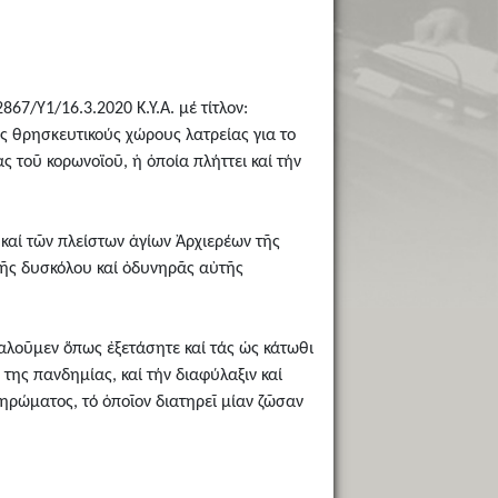
67/Υ1/16.3.2020 Κ.Υ.Α. μέ τίτλον:
ς θρησκευτικούς χώρους λατρείας για το
ς τοῦ κορωνοϊοῦ, ἡ ὁποία πλήττει καί τήν
καί τῶν πλείστων ἁγίων Ἀρχιερέων τῆς
 τῆς δυσκόλου καί ὀδυνηρᾶς αὐτῆς
καλοῦμεν ὅπως ἐξετάσητε καί τάς ὡς κάτωθι
της πανδημίας, καί τήν διαφύλαξιν καί
ληρώματος, τό ὁποῖον διατηρεῖ μίαν ζῶσαν