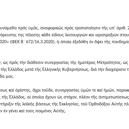
υνόμεθα πρός ὑμᾶς, ἀναφορικῶς πρός τροποποίησιν τῆς υπ' ἀριθ. 28
ρευσης της τέλεσης κάθε είδους λειτουργιών και ιεροπραξιών στου
020» (ΦΕΚ Β΄ 672/16.3.2020), ἡ ὁποία ἐξεδόθη ἐν ὄψει τῆς πανδημία
, ὡς πρός τήν διάθεσιν συνεργασίας τῆς ἡμετέρας Μετριότητος, ὡς 
 τῆς Ἑλλάδος μετά τῆς Ἑλληνικῆς Κυβερνήσεως, διά τήν διαχείρισιν
δα μας.
σεως καί ἀρίστης, ἄχρι τοῦδε, συνεργασίας ὑμῶν τε καί ἡμῶν, παρα
 τῆς Ἑλλάδος, αἱ ὁποῖαι ἔχουν ὡς στόχον, πλέον τῆς ἀντιμετωπίσεως 
 στήριξιν τῆς λαϊκῆς βάσεως τῆς Ἐκκλησίας, τοῦ Ὀρθοδόξου Αὐτῆς π
ν ἐν γένει καί τούς ποιμένες Αὐτῆς.