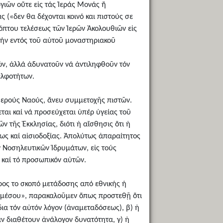
ργιῶν οὔτε εἰς τάς Ἱεράς Μονάς ἤ
 («δεν θα δέχονται κοινό και πιστούς σε
πτου τελέσεως τῶν Ἱερῶν Ἀκολουθιῶν εἰς
ωήν εντός τοῦ αὐτοῦ μοναστηριακοῦ
ῶν, ἀλλά ἀδυνατοῦν νά ἀντιληφθοῦν τόν
ελφοτήτων.
ς Ἱερούς Ναούς, ἄνευ συμμετοχῆς πιστῶν.
ται καί νά προσεύχεται ὑπέρ ὑγείας τοῦ
ν τῆς Ἐκκλησίας, διότι ἡ αἴσθησις ὅτι ἡ
εως καί αἰσιοδοξίας. Ἀπολύτως ἀπαραίτητος
ν Νοσηλευτικῶν Ἱδρυμάτων, εἰς τούς
ς καί τό προσωπικόν αὐτῶν.
 προς το σκοπό μετάδοσης από εθνικής ή
υ μέσου», παρακαλοῦμεν ὅπως προστεθῇ ὅτι
ια τόν αὐτόν λόγον (ἀναμεταδόσεως), β) ἡ
αν διαθέτουν ἀνάλογον δυνατότητα, γ) ἡ