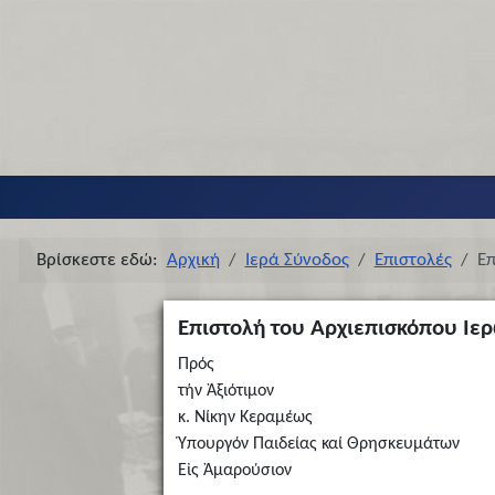
Βρίσκεστε εδώ:
Αρχική
Ιερά Σύνοδος
Επιστολές
Επ
Επιστολή του Αρχιεπισκόπου Ι
Πρός
τήν Ἀξιότιμον
κ. Νίκην Κεραμέως
Ὑπουργόν Παιδείας καί Θρησκευμάτων
Εἰς Ἀμαρούσιον