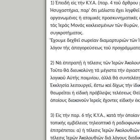
1) Ἐπειδή εἰς τήν Κ.Υ.Α. (παρ. 4 τοῦ ἄρθρο
Ἡσυχαστήρια, παρ' ὅτι μάλιστα ἔχει ληφθε
οργανωμένες ή ατομικές προσκυνηματικές 
τάς Ἱεράς Μονάς κεκλεισμένων τῶν θυρῶν,
συγκροτήματος.
Ἔχουμε δεχθεῖ σωρείαν διαμαρτυριῶν τῶν 
λόγον τῆς ἀπαγορεύσεως τοῦ προγράμματος
2) Νά ἐπιτραπῇ ἡ τέλεσις τῶν Ἱερῶν Ἀκολου
Τοῦτο θά διευκολύνῃ τά μέγιστα τήν ἁγιαστ
λογικοῦ Αὐτῆς ποιμνίου, ἀλλά θά συντελέσῃ 
Ἐκκλησία λειτουργεῖ, ἔστω καί δίχως τήν 
θεωρεῖται ἡ εἰδική πρόβλεψις τελέσεως Θε
ὁποίους διακονοῦν Ἱερεῖς ἔχοντες εἰδικήν ἐ
3) Εἰς τήν παρ. 6 τῆς Κ.Υ.Α., κατά τήν ὁπο
τοπικής εμβέλειας τηλεοπτικό ή ραδιοφων
ἐπιτρέπεται: α) ἡ τέλεσις Ἱερῶν Ἀκολουθιῶ
τέλεσις Ἱερῶν Ἀκολουθιῶν διά λόγους διαδ