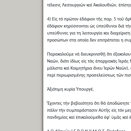
τέλεσις Λειτουργιῶν καί Ἀκολουθιῶν, ἐπίση
4) Εἰς τό πρῶτον ἐδάφιον τῆς παρ. 5 τοῦ ἄ
ἐδάφιον κηρύσσονται ὡς ὑπεύθυνοι διά τήν 
υπεύθυνες για τη λειτουργία και διαχείρι
προσώπων στα οποία δεν επιτρέπεται η συ
Παρακαλοῦμε νά διευκρινισθῇ ὅτι ἐξακολουθ
Ναῶν, διότι ἰδίως εἰς τάς ἐπαρχιακάς Ἱεράς
μάλιστα καί Κοιμητήρια ἄνευ Ἱερῶν Ναῶν), 
περί περιωρισμένης προσελεύσεως τῶν πισ
Ἀξιότιμη κυρία Ὑπουργέ,
Ἔχοντες τήν βεβαιότητα ὅτι θά ἀποδώσητε 
πάλιν τήν συμπαράστασιν Αὐτῆς εἰς τόν μεγ
πανδημίας καί ἐπικαλούμεθα ἐφ' ὑμᾶς καί 