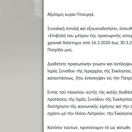
Ἀξιότιμη κυρία Ὑπουργέ,
Συνοδικῇ ἐντολῇ καί ἐξουσιοδοτήσει, ἀπευθ
«Επιβολή του μέτρου της προσωρινής απαγό
χρονικό διάστημα από 16.3.2020 έως 30.3.2
Πατρίδα μας.
Διαθέτετε προσωπικήν γνώσιν καί ἀντίληψιν
Ἱερᾶς Συνόδου τῆς Ἱεραρχίας τῆς Ἐκκλησίας
καταστάσεως, ἥτις ἐνέσκηψεν εἰς τήν Πατρί
Ἐντός τοῦ πλαισίου αὐτῆς τῆς καλῆς διαθέ
προτάσεις τῆς Ἱερᾶς Συνόδου τῆς Ἐκκλησίας
διατήρησιν τῆς κοινωνικῆς εἰρήνης καί τήν
σχέσιν μέ τήν Θείαν Λατρείαν, τήν Ἐκκλησία
Κατόπιν τούτων, προτείνομεν τά ὡς κάτωθι: