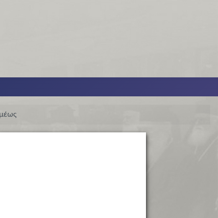
αμέως