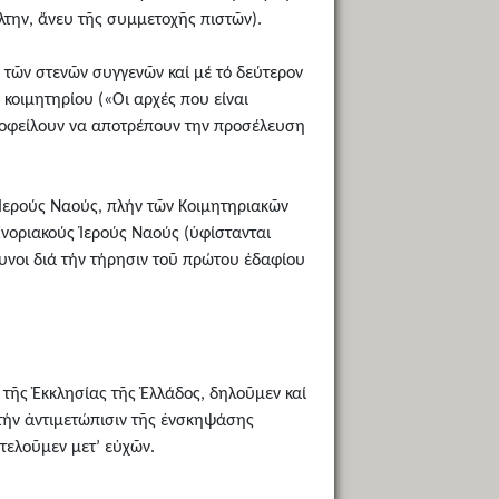
άλτην, ἄνευ τῆς συμμετοχῆς πιστῶν).
ᾳ τῶν στενῶν συγγενῶν καί μέ τό δεύτερον
 κοιμητηρίου («Οι αρχές που είναι
ι οφείλουν να αποτρέπουν την προσέλευση
ς Ἱερούς Ναούς, πλήν τῶν Κοιμητηριακῶν
 Ἐνοριακούς Ἱερούς Ναούς (ὑφίστανται
θυνοι διά τήν τήρησιν τοῦ πρώτου ἐδαφίου
τῆς Ἐκκλησίας τῆς Ἑλλάδος, δηλοῦμεν καί
 τήν ἀντιμετώπισιν τῆς ἐνσκηψάσης
τελοῦμεν μετ’ εὐχῶν.