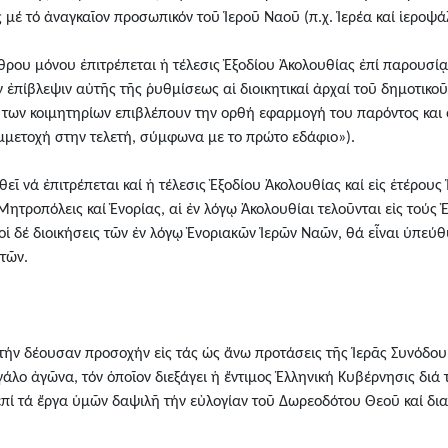
ς μέ τό ἀναγκαῖον προσωπικόν τοῦ Ἱεροῦ Ναοῦ (π.χ. Ἱερέα καί ἱεροψ
ρθρου μόνου ἐπιτρέπεται ἡ τέλεσις Ἐξοδίου Ἀκολουθίας ἐπί παρουσί
ἐπίβλεψιν αὐτῆς τῆς ῥυθμίσεως αἱ διοικητικαί ἀρχαί τοῦ δημοτικοῦ
ση των κοιμητηρίων επιβλέπουν την ορθή εφαρμογή του παρόντος κα
μμετοχή στην τελετή, σύμφωνα με το πρώτο εδάφιο»).
εῖ νά ἐπιτρέπεται καί ἡ τέλεσις Ἐξοδίου Ἀκολουθίας καί εἰς ἑτέρου
 Μητροπόλεις καί Ἐνορίας, αἱ ἐν λόγῳ Ἀκολουθίαι τελοῦνται εἰς τούς
οἱ δέ διοικήσεις τῶν ἐν λόγῳ Ἐνοριακῶν Ἱερῶν Ναῶν, θά εἶναι ὑπεύ
τῶν.
τήν δέουσαν προσοχήν εἰς τάς ὡς ἄνω προτάσεις τῆς Ἱερᾶς Συνόδου 
άλο ἀγῶνα, τόν ὁποῖον διεξάγει ἡ ἔντιμος Ἑλληνική Κυβέρνησις διά
ἐπί τά ἔργα ὑμῶν δαψιλῆ τήν εὐλογίαν τοῦ Δωρεοδότου Θεοῦ καί δια