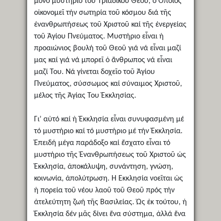
μόνο μυστήριο τοῦ Τριαδικοῦ Θεοῦ, ὁ Ὁποῖος
οἰκονομεῖ τήν σωτηρία τοῦ κόσμου διά τῆς
ἐνανθρωπήσεως τοῦ Χριστοῦ καί τῆς ἐνεργείας
τοῦ Ἁγίου Πνεύματος. Μυστήριο εἶναι ἡ
προαιώνιος βουλή τοῦ Θεοῦ γιά νά εἶναι μαζί
μας καί γιά νά μπορεῖ ὁ ἄνθρωπος νά εἶναι
μαζί Του. Νά γίνεται δοχεῖο τοῦ Ἁγίου
Πνεύματος, σύσσωμος καί σύναιμος Χριστοῦ,
μέλος τῆς Ἁγίας Του Ἐκκλησίας.
Γι’ αὐτό καί ἡ Ἐκκλησία εἶναι συνυφασμένη μέ
τό μυστήριο καί τό μυστήριο μέ τήν Ἐκκλησία.
Ἐπειδή μέγα παράδοξο καί ἔσχατο εἶναι τό
μυστήριο τῆς Ἐνανθρωπήσεως τοῦ Χριστοῦ ὡς
Ἐκκλησία, ἀποκάλυψη, συνάντηση, γνώση,
κοινωνία, ἀπολύτρωση. Ἡ Ἐκκλησία νοεῖται ὡς
ἡ πορεία τοῦ νέου λαοῦ τοῦ Θεοῦ πρός τήν
ἀτελεύτητη ζωή τῆς Βασιλείας. Ὡς ἐκ τούτου, ἡ
Ἐκκλησία δέν μᾶς δίνει ἕνα σύστημα, ἀλλά ἕνα