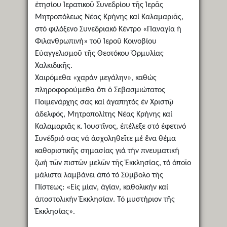
ἐτησίου Ἱερατικοῦ Συνεδρίου τῆς Ἱερᾶς
Μητροπόλεως Νέας Κρήνης καί Καλαμαριᾶς,
στό φιλόξενο Συνεδριακό Κέντρο «Παναγία ἡ
Φιλανθρωπινή» τοῦ Ἱεροῦ Κοινοβίου
Εὐαγγελισμοῦ τῆς Θεοτόκου Ὁρμυλίας
Χαλκιδικῆς.
Χαιρόμεθα «χαράν μεγάλην», καθώς
πληροφορούμεθα ὅτι ὁ Σεβασμιώτατος
Ποιμενάρχης σας καί ἀγαπητός ἐν Χριστῷ
ἀδελφός, Μητροπολίτης Νέας Κρήνης καί
Καλαμαριᾶς κ. Ἰουστῖνος, ἐπέλεξε στό ἐφετινό
Συνέδριό σας νά ἀσχοληθεῖτε μέ ἕνα θέμα
καθοριστικῆς σημασίας γιά τήν πνευματική
ζωή τῶν πιστῶν μελῶν τῆς Ἐκκλησίας, τό ὁποῖο
μάλιστα λαμβάνει ἀπό τό Σύμβολο τῆς
Πίστεως: «Εἰς μίαν, ἁγίαν, καθολικήν καί
ἀποστολικήν Ἐκκλησίαν. Τό μυστήριον τῆς
Ἐκκλησίας».