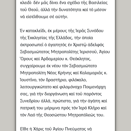
κλειδί· δέν μᾶς δίνει ἕνα σχέδιο τῆς Βασιλείας
τοῦ Θεοῦ, ἀλλά τήν δυνατότητα καί τό μέσον
νά εἰσέλθουμε σέ αὐτήν.
Ἐν κατακλεῖδι, ἐκ μέρους τῆς Ἱερᾶς Συνόδου
τῆς Ἐκκλησίας τῆς Ἑλλάδος, τήν ὁποία
ἐκπροσωπεῖ ὁ ἀγαπητός ἐν Χριστῷ ἀδελφός
Σεβασμιώτατος Μητροπολίτης Ἱερισσοῦ, Ἁγίου
Ὄρους καί Ἀρδαμερίου κ. Θεόκλητος,
συγχαίρουμε ἐκ νέου τόν Σεβασμιώτατο
Μητροπολίτη Νέας Κρήνης καί Καλαμαριᾶς κ.
Ἰουστῖνο, τόν δραστήριο, φιλόκαλο,
λειτουργικώτατο καί φιλομόναχο Ποιμενάρχη
σας, γιά τήν διοργάνωση καί τοῦ παρόντος
Συνεδρίου ἀλλά, πρώτιστα, γιά τήν ἀγάπη καί
πατρική του μέριμνα πρός τόν Ἱερό Κλῆρο καί
τόν Λαό τῆς Θεοσώστου Μητροπόλεώς του.
Εἴθε ἡ Χάρις τοῦ Ἁγίου Πνεύματος νά