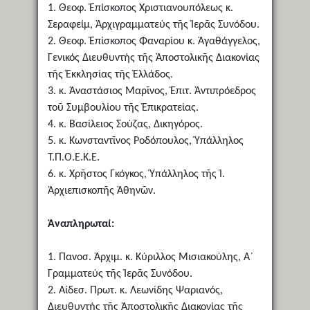
1. Θεοφ. Ἐπίσκοπος Χριστιανουπόλεως κ.
Σεραφείμ, Ἀρχιγραμματεύς τῆς Ἱερᾶς Συνόδου.
2. Θεοφ. Ἐπίσκοπος Φαναρίου κ. Ἀγαθάγγελος,
Γενικός Διευθυντής τῆς Ἀποστολικῆς Διακονίας
τῆς Ἐκκλησίας τῆς Ἑλλάδος.
3. κ. Ἀναστάσιος Μαρῖνος, Ἐπιτ. Ἀντιπρόεδρος
τοῦ Συμβουλίου τῆς Ἐπικρατείας.
4. κ. Βασίλειος Σούζας, Δικηγόρος.
5. κ. Κωνσταντῖνος Ροδόπουλος, Ὑπάλληλος
Τ.Π.Ο.Ε.Κ.Ε.
6. κ. Χρῆστος Γκόγκος, Ὑπάλληλος τῆς Ἱ.
Ἀρχιεπισκοπῆς Ἀθηνῶν.
Ἀναπληρωταί:
1. Πανοσ. Ἀρχιμ. κ. Κύριλλος Μισιακούλης, Α´
Γραμματεύς τῆς Ἱερᾶς Συνόδου.
2. Αἰδεσ. Πρωτ. κ. Λεωνίδης Ψαριανός,
Διευθυντής τῆς Ἀποστολικῆς Διακονίας τῆς