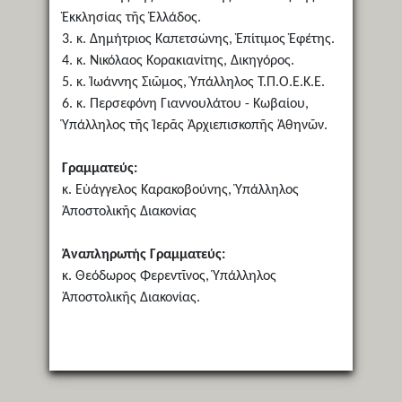
Ἐκκλησίας τῆς Ἑλλάδος.
3. κ. Δημήτριος Καπετσώνης, Ἐπίτιμος Ἐφέτης.
4. κ. Νικόλαος Κορακιανίτης, Δικηγόρος.
5. κ. Ἰωάννης Σιῶμος, Ὑπάλληλος Τ.Π.Ο.Ε.Κ.Ε.
6. κ. Περσεφόνη Γιαννουλάτου - Κωβαίου,
Ὑπάλληλος τῆς Ἱερᾶς Ἀρχιεπισκοπῆς Ἀθηνῶν.
Γραμματεύς:
κ. Εὐάγγελος Καρακοβούνης, Ὑπάλληλος
Ἀποστολικῆς Διακονίας
Ἀναπληρωτής Γραμματεύς:
κ. Θεόδωρος Φερεντῖνος, Ὑπάλληλος
Ἀποστολικῆς Διακονίας.